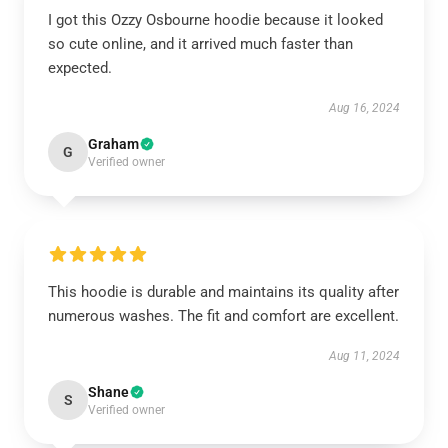
I got this Ozzy Osbourne hoodie because it looked
so cute online, and it arrived much faster than
expected.
Aug 16, 2024
Graham
G
Verified owner
This hoodie is durable and maintains its quality after
numerous washes. The fit and comfort are excellent.
Aug 11, 2024
Shane
S
Verified owner