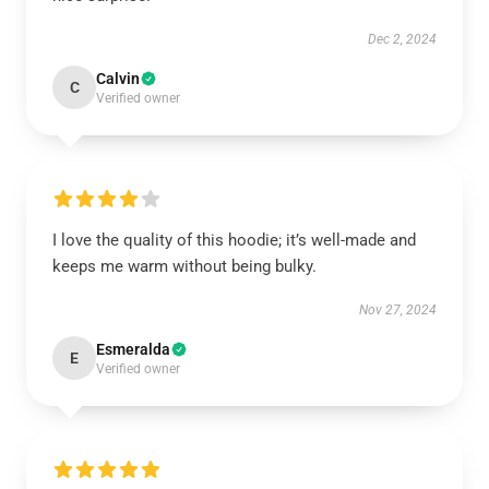
Dec 2, 2024
Calvin
C
Verified owner
I love the quality of this hoodie; it’s well-made and
keeps me warm without being bulky.
Nov 27, 2024
Esmeralda
E
Verified owner