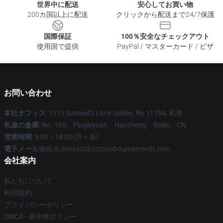
世界中に配送
安心してお買い物
200カ国以上に配送
クリックから配送まで24/7保護
国際保証
100％安全なチェックアウト
使用国で提供
PayPal / マスターカード / ビザ
お問い合わせ
本社オフィス
: 1111 Samuel'S Lane Selden, Ny 11784, 私達
私達の倉庫
: No. 100、Pingleyuan、Hancheng、Beijin、CN
営業時間
: 9:00～18:00(月～金)
電子メール
連絡先:contact@ozzyosbournemerch.com
会社案内
私たちについて
利用規約
プライバシーポリシー
DMCA - 著作権ポリシー