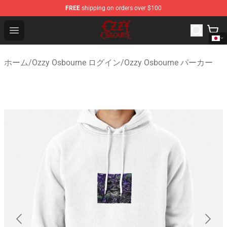
FREE
shipping on orders over $100
Ozzy Osbourne Store - Official Ozzy Osbourne Merchand
Open menu
ホーム
/
Ozzy Osbourne ログイン
/
Ozzy Osbourne パーカー