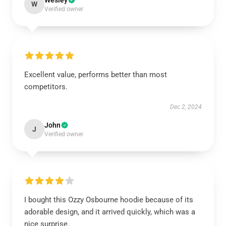
Wesley
W
Verified owner
Excellent value, performs better than most
competitors.
Dec 2, 2024
John
J
Verified owner
I bought this Ozzy Osbourne hoodie because of its
adorable design, and it arrived quickly, which was a
nice surprise.