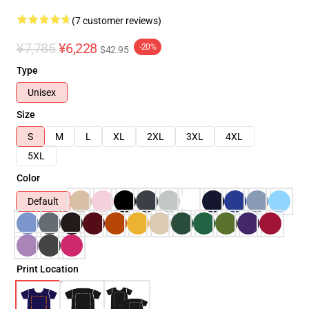
(7 customer reviews)
¥7,785
¥6,228
-20%
$42.95
Type
Unisex
Size
S
M
L
XL
2XL
3XL
4XL
5XL
Color
Default
Print Location