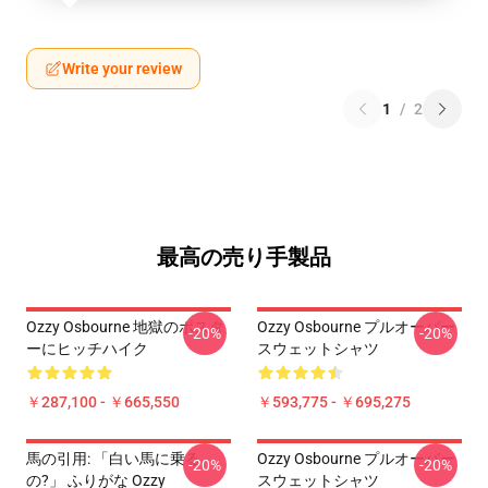
Write your review
1
/
2
最高の売り手製品
Ozzy Osbourne 地獄のポスタ
Ozzy Osbourne プルオーバー
-20%
-20%
ーにヒッチハイク
スウェットシャツ
￥287,100 - ￥665,550
￥593,775 - ￥695,275
馬の引用: 「白い馬に乗る
Ozzy Osbourne プルオーバー
-20%
-20%
の?」 ふりがな Ozzy
スウェットシャツ