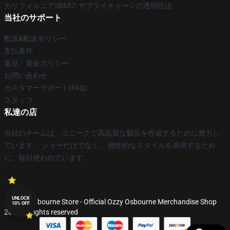
カリフォルニアSB657: サプライチェーンの透明性法
当社のサポート
配送&配送ポリシー
支払条件
返品・返金ポリシー
お問い合わせ
カスタマーサポート(FAQ)
スタッフ
私達の店
当社のチームは、ユニークで高品質な製品を作成するために努力し
ています。 ショーだけでなく、 個性的なスタイルを表現するため
に、毎日使われています。
UNLOCK
© Ozzy Osbourne Store - Official Ozzy Osbourne Merchandise Shop
10% OFF
2026 all rights reserved