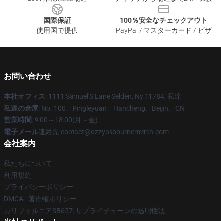
国際保証
100％安全なチェックアウト
使用国で提供
PayPal / マスターカード / ビザ
お問い合わせ
本社オフィス
: 1111 Samuel'S Lane Selden, Ny 11784, 私達
私達の倉庫
: No. 100、Pingleyuan、Hancheng、Beijin、CN
営業時間
: 9:00～18:00(月～金)
電子メール
連絡先:contact@ozzyosbournemerch.com
会社案内
私たちについて
利用規約
プライバシーポリシー
DMCA - 著作権ポリシー
カリフォルニアSB657: サプライチェーンの透明性法