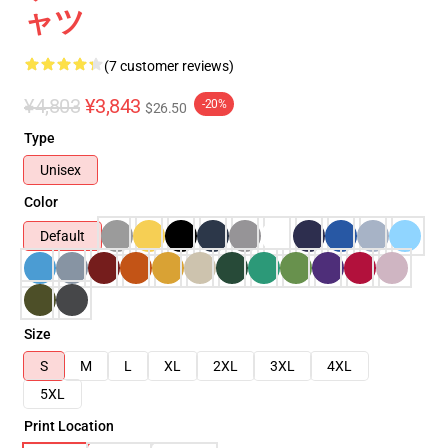
ャツ
(7 customer reviews)
¥4,803
¥3,843
-20%
$26.50
Type
Unisex
Color
Default
Size
S
M
L
XL
2XL
3XL
4XL
5XL
Print Location