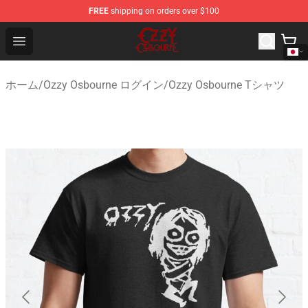
FREE
shipping on orders over $100
Ozzy Osbourne Store - Official Ozzy Osbourne Merchand
Open menu
ホーム
/
Ozzy Osbourne ログイン
/
Ozzy Osbourne Tシャツ