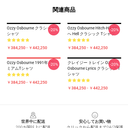
関連商品
Ozzy Osbourne クラシックT
Ozzy Osbourne Hitch-Hiking
-20%
-20%
シャツ
へ Hell クラシック Tシャツ
￥384,250 - ￥442,250
￥384,250 - ￥442,250
Ozzy Osbourne 1991年 プレ
クレイジー トレイン Ozzy
-20%
-20%
ミアムTシャツ
Osbourne Lyrics クラシック T
シャツ
￥384,250 - ￥442,250
￥384,250 - ￥442,250
Footer
世界中に配送
安心してお買い物
200カ国以上に配送
クリックから配送まで24/7保護