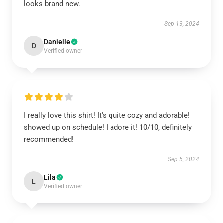
looks brand new.
Sep 13, 2024
Danielle
D
Verified owner
I really love this shirt! It's quite cozy and adorable!
showed up on schedule! I adore it! 10/10, definitely
recommended!
Sep 5, 2024
Lila
L
Verified owner