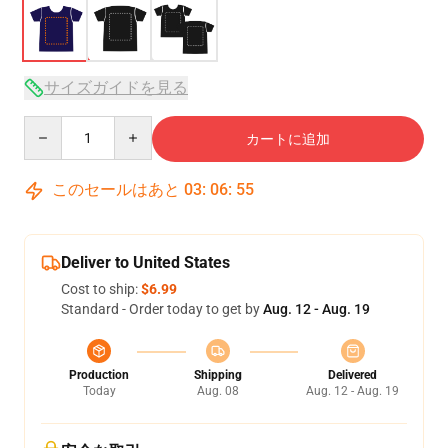
サイズガイドを見る
Quantity
カートに追加
このセールはあと
03
:
06
:
54
Deliver to United States
Cost to ship:
$6.99
Standard - Order today to get by
Aug. 12 - Aug. 19
Production
Shipping
Delivered
Today
Aug. 08
Aug. 12 - Aug. 19