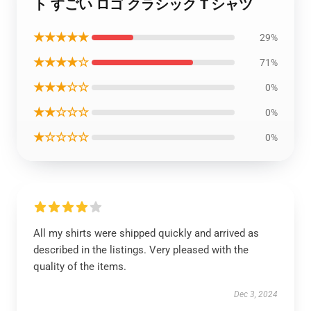
ト すごい ロゴ クラシック T シャツ
★★★★★
29%
★★★★☆
71%
★★★☆☆
0%
★★☆☆☆
0%
★☆☆☆☆
0%
All my shirts were shipped quickly and arrived as
described in the listings. Very pleased with the
quality of the items.
Dec 3, 2024