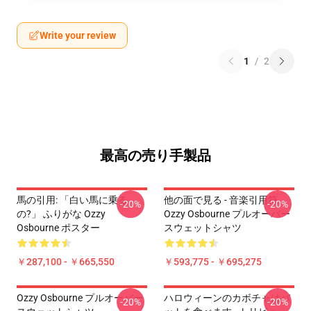
Write your review
1
/
2
最高の売り手製品
馬の引用: 「白い馬に乗る
他の面で見る - 音楽引用符
-20%
-20%
の?」 ふりがな Ozzy
Ozzy Osbourne プルオーバー
Osbourne ポスター
スウェットシャツ
￥287,100 - ￥665,550
￥593,775 - ￥695,275
Ozzy Osbourne プルオーバー
ハロウィーンのカボチャはバ
-20%
-20%