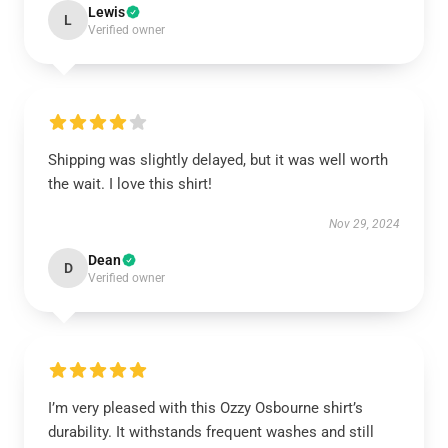
Lewis
L
Verified owner
Shipping was slightly delayed, but it was well worth
the wait. I love this shirt!
Nov 29, 2024
Dean
D
Verified owner
I’m very pleased with this Ozzy Osbourne shirt’s
durability. It withstands frequent washes and still