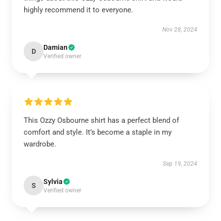
highly recommend it to everyone.
Nov 28, 2024
Damian
D
Verified owner
This Ozzy Osbourne shirt has a perfect blend of
comfort and style. It’s become a staple in my
wardrobe.
Sep 19, 2024
Sylvia
S
Verified owner