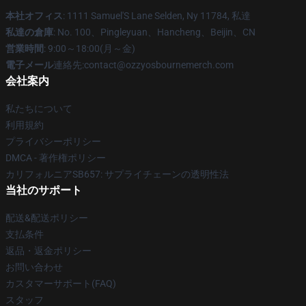
本社オフィス
: 1111 Samuel'S Lane Selden, Ny 11784, 私達
私達の倉庫
: No. 100、Pingleyuan、Hancheng、Beijin、CN
営業時間
: 9:00～18:00(月～金)
電子メール
連絡先:contact@ozzyosbournemerch.com
会社案内
私たちについて
利用規約
プライバシーポリシー
DMCA - 著作権ポリシー
カリフォルニアSB657: サプライチェーンの透明性法
当社のサポート
配送&配送ポリシー
支払条件
返品・返金ポリシー
お問い合わせ
カスタマーサポート(FAQ)
スタッフ