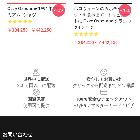
Ozzy Osbourne 1991年 プレ
ハロウィーンのカボチャはバ
-20%
-20%
ミアムTシャツ
ットを食べます - トリビュー
トに Ozzy Osbourne クラシッ
クTシャツ
￥384,250 - ￥442,250
￥384,250 - ￥442,250
Footer
世界中に配送
安心してお買い物
200カ国以上に配送
クリックから配送まで24/7保護
国際保証
100％安全なチェックアウト
使用国で提供
PayPal / マスターカード / ビザ
お問い合わせ