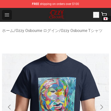
FREE
shipping on orders over $100
Ozzy Osbourne Store - Official Ozzy Osbourne Merchand
Open menu
ホーム
/
Ozzy Osbourne ログイン
/
Ozzy Osbourne Tシャツ