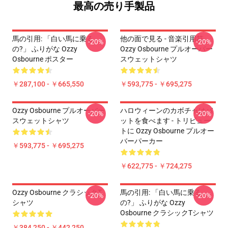
最高の売り手製品
馬の引用: 「白い馬に乗る
他の面で見る - 音楽引用符
-20%
-20%
の?」 ふりがな Ozzy
Ozzy Osbourne プルオーバー
Osbourne ポスター
スウェットシャツ
￥287,100 - ￥665,550
￥593,775 - ￥695,275
Ozzy Osbourne プルオーバー
ハロウィーンのカボチャはバ
-20%
-20%
スウェットシャツ
ットを食べます - トリビュー
トに Ozzy Osbourne プルオー
バーパーカー
￥593,775 - ￥695,275
￥622,775 - ￥724,275
Ozzy Osbourne クラシックT
馬の引用: 「白い馬に乗る
-20%
-20%
シャツ
の?」 ふりがな Ozzy
Osbourne クラシックTシャツ
￥384,250 - ￥442,250