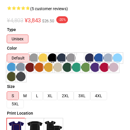
(5 customer reviews)
¥4,803
¥3,843
-20%
$26.50
Type
Unisex
Color
Default
Size
S
M
L
XL
2XL
3XL
4XL
5XL
Print Location