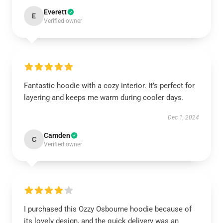
Everett
E
Verified owner
Fantastic hoodie with a cozy interior. It’s perfect for
layering and keeps me warm during cooler days.
Dec 1, 2024
Camden
C
Verified owner
I purchased this Ozzy Osbourne hoodie because of
its lovely design, and the quick delivery was an