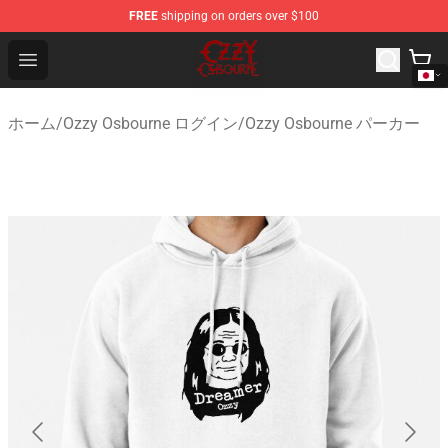
FREE
shipping on orders over $100
Ozzy Osbourne Store - Official Ozzy Osbourne Merchand
Open menu
ホーム
/
Ozzy Osbourne ログイン
/
Ozzy Osbourne パーカー