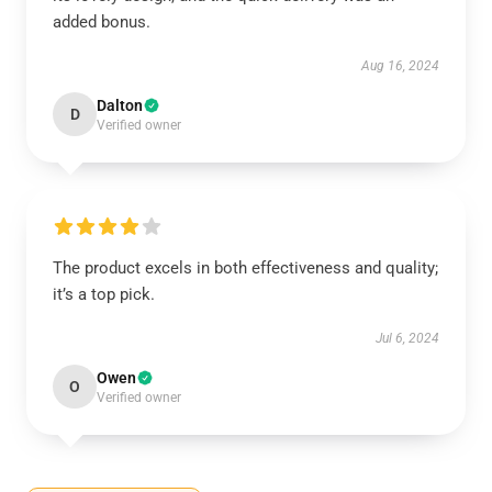
added bonus.
Aug 16, 2024
Dalton
D
Verified owner
The product excels in both effectiveness and quality;
it’s a top pick.
Jul 6, 2024
Owen
O
Verified owner