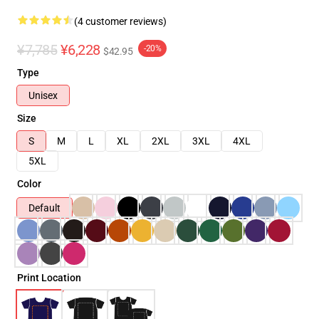
(4 customer reviews)
¥7,785
¥6,228
-20%
$42.95
Type
Unisex
Size
S
M
L
XL
2XL
3XL
4XL
5XL
Color
Default
Print Location