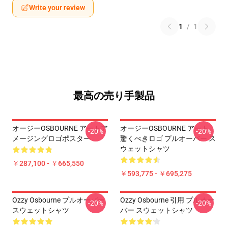
Write your review
1
/
1
最高の売り手製品
オージーOSBOURNE アートア
オージーOSBOURNE アート
-20%
-20%
メージングロゴポスター
驚くべきロゴ プルオーバー ス
ウェットシャツ
￥287,100 - ￥665,550
￥593,775 - ￥695,275
Ozzy Osbourne プルオーバー
Ozzy Osbourne 引用 プルオー
-20%
-20%
スウェットシャツ
バー スウェットシャツ