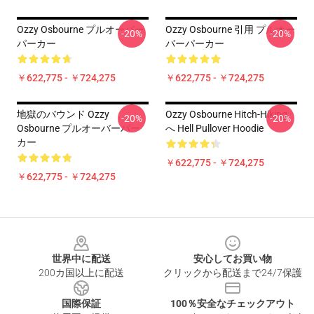
Ozzy Osbourne プルオーバー
Ozzy Osbourne 引用 プルオー
-20%
-20%
パーカー
バーパーカー
￥622,775 - ￥724,275
￥622,775 - ￥724,275
地獄のバウンド Ozzy
Ozzy Osbourne Hitch-Hiking
-20%
-20%
Osbourne プルオーバーパー
へ Hell Pullover Hoodie
カー
￥622,775 - ￥724,275
￥622,775 - ￥724,275
Footer
世界中に配送
安心してお買い物
200カ国以上に配送
クリックから配送まで24/7保護
国際保証
100％安全なチェックアウト