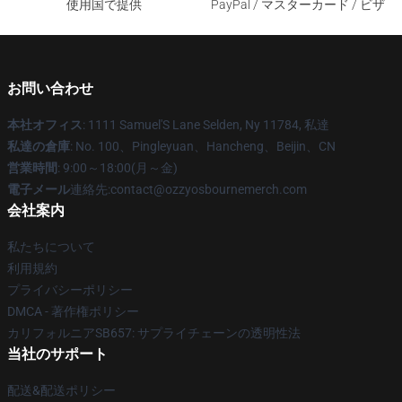
使用国で提供
PayPal / マスターカード / ビザ
お問い合わせ
本社オフィス
: 1111 Samuel'S Lane Selden, Ny 11784, 私達
私達の倉庫
: No. 100、Pingleyuan、Hancheng、Beijin、CN
営業時間
: 9:00～18:00(月～金)
電子メール
連絡先:contact@ozzyosbournemerch.com
会社案内
私たちについて
利用規約
プライバシーポリシー
DMCA - 著作権ポリシー
カリフォルニアSB657: サプライチェーンの透明性法
当社のサポート
配送&配送ポリシー