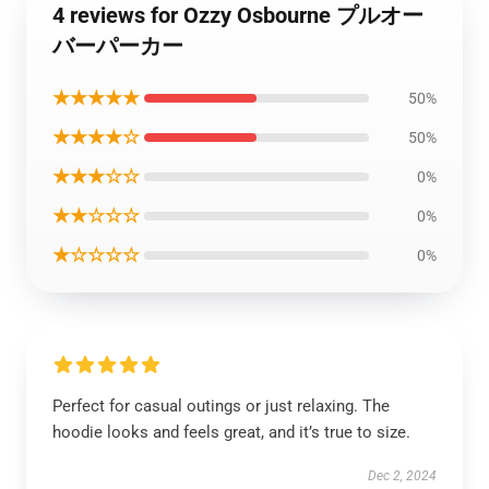
4 reviews for Ozzy Osbourne プルオー
バーパーカー
★★★★★
50%
★★★★☆
50%
★★★☆☆
0%
★★☆☆☆
0%
★☆☆☆☆
0%
Perfect for casual outings or just relaxing. The
hoodie looks and feels great, and it’s true to size.
Dec 2, 2024