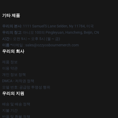
기타 제품
우리의 본사
: 1111 Samuel'S Lane Selden, Ny 11784, 미국
우리의 창고
: 아니오 100의 Pingleyuan, Hancheng, Beijin, CN
시간 :
: 오전 9시 ~ 오후 5시 (월 ~ 금)
이름 *
이메일 : sales@ozzyosbournemerch.com
우리의 회사
제품 정보
이용 약관
개인 정보 정책
DMCA - 저작권 정책
모델 번호: 공급망 투명성 행위
우리의 지원
배송 및 배송 정책
지불 기간
반품 및 환불 정책