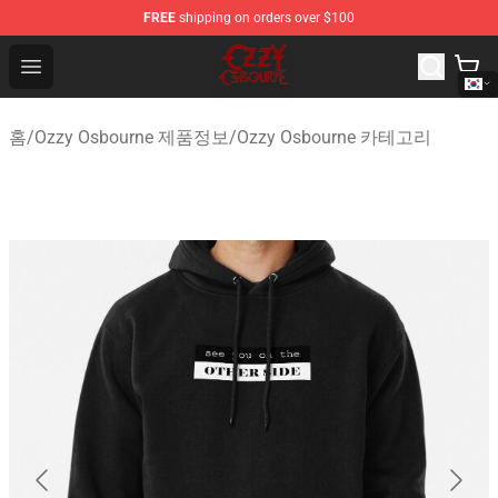
FREE
shipping on orders over $100
Ozzy Osbourne Store - Official Ozzy Osbourne Merchand
Open menu
홈
/
Ozzy Osbourne 제품정보
/
Ozzy Osbourne 카테고리