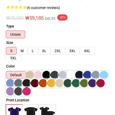
(6 customer reviews)
₩73,981
₩59,185
-20%
$42.95
Type
Unisex
Size
S
M
L
XL
2XL
3XL
4XL
5XL
Color
Default
Print Location