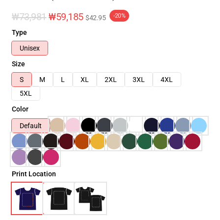
₩73,981
₩59,185
-20%
$42.95
Type
Unisex
Size
S
M
L
XL
2XL
3XL
4XL
5XL
Color
Default
Print Location