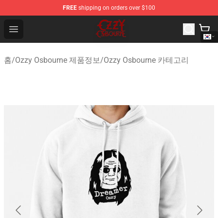
FREE
shipping on orders over $100
Ozzy Osbourne Store - Official Ozzy Osbourne Merchand
Open menu
홈
/
Ozzy Osbourne 제품정보
/
Ozzy Osbourne 카테고리