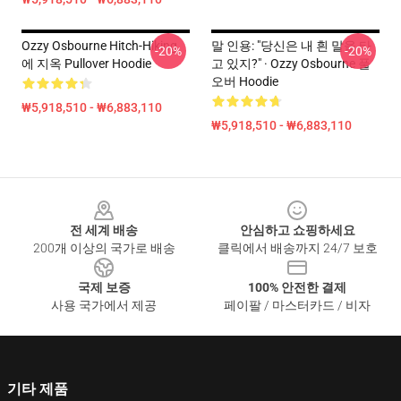
Ozzy Osbourne Hitch-Hiking
말 인용: "당신은 내 흰 말을 타
-20%
-20%
에 지옥 Pullover Hoodie
고 있지?" · Ozzy Osbourne 풀
오버 Hoodie
₩5,918,510 - ₩6,883,110
₩5,918,510 - ₩6,883,110
Footer
전 세계 배송
안심하고 쇼핑하세요
200개 이상의 국가로 배송
클릭에서 배송까지 24/7 보호
국제 보증
100% 안전한 결제
사용 국가에서 제공
페이팔 / 마스터카드 / 비자
기타 제품