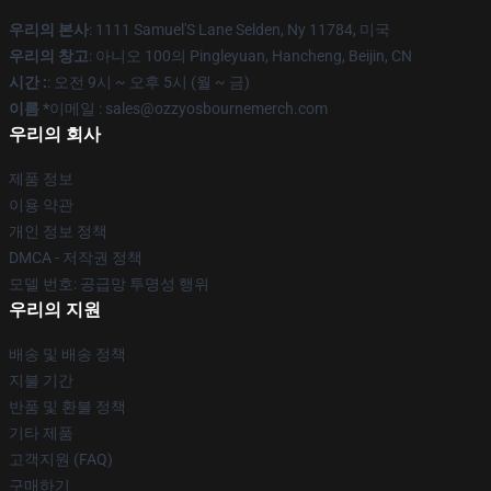
우리의 본사
: 1111 Samuel'S Lane Selden, Ny 11784, 미국
우리의 창고
: 아니오 100의 Pingleyuan, Hancheng, Beijin, CN
시간 :
: 오전 9시 ~ 오후 5시 (월 ~ 금)
이름 *
이메일 : sales@ozzyosbournemerch.com
우리의 회사
제품 정보
이용 약관
개인 정보 정책
DMCA - 저작권 정책
모델 번호: 공급망 투명성 행위
우리의 지원
배송 및 배송 정책
지불 기간
반품 및 환불 정책
기타 제품
고객지원 (FAQ)
구매하기