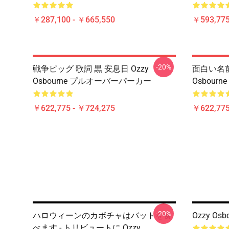
￥287,100 - ￥665,550
￥593,775
-20%
戦争ピッグ 歌詞 黒 安息日 Ozzy
面白い名前x 
Osbourne プルオーバーパーカー
Osbou
￥622,775 - ￥724,275
￥622,775
-20%
ハロウィーンのカボチャはバットを食
Ozzy Os
べます - トリビュートに Ozzy