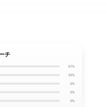
ポーチ
67%
33%
0%
0%
0%