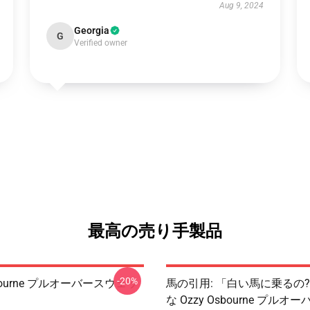
Aug 9, 2024
Georgia
G
Verified owner
最高の売り手製品
-20%
sbourne プルオーバースウェッ
馬の引用: 「白い馬に乗るの?
な Ozzy Osbourne プル