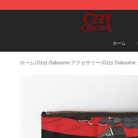
Ozzy Osbourne Store - Official Ozzy Osbourne Mercha
ホーム
ホーム
/
Ozzy Osbourne アクセサリー
/
Ozzy Osbou