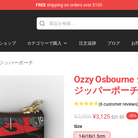
FREE
shipping on orders over $100
ndise Shop
ショップ
カテゴリーで購入
注文追跡
ブログ
お
rne ジッパーポーチ
Ozzy Osbo
ジッパーポー
(6 customer reviews
¥3,906
¥3,125
-20%
$21.55
Size
14x18x1.5cm