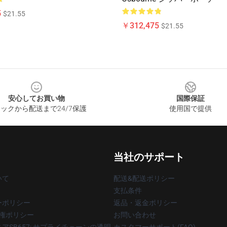
5
$21.55
￥312,475
$21.55
安心してお買い物
国際保証
ックから配送まで24/7保護
使用国で提供
当社のサポート
いて
配送&配送ポリシー
支払条件
ーポリシー
返品・返金ポリシー
著作権ポリシー
お問い合わせ