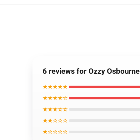
6 reviews for Ozzy
★★★★★
★★★★☆
★★★☆☆
★★☆☆☆
★☆☆☆☆