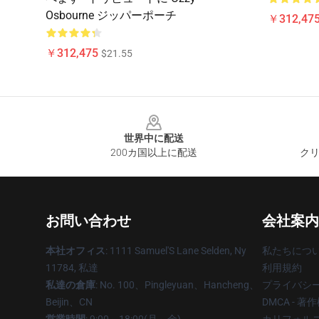
Osbourne ジッパーポーチ
￥312,47
￥312,475
$21.55
Footer
世界中に配送
200カ国以上に配送
クリ
お問い合わせ
会社案内
本社オフィス
: 1111 Samuel'S Lane Selden, Ny
私たちにつ
11784, 私達
利用規約
私達の倉庫
: No. 100、Pingleyuan、Hancheng、
プライバシ
Beijin、CN
DMCA - 