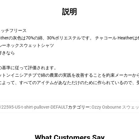
説明
トンリッチフリース
therの灰色は70%の綿、30%ポリエステルです。 チャコール Heather
ルーネックスウェットシャツ
好きなら
の基準に従って評価されます。
ットンイニシアチブで綿の農業の実践を改善することを約束メーカーか
によって、すべてのアイテムがあなただけのために作られているので、
22595-US-t-shirt-pullover-DEFAULT
カテゴリー
:
Ozzy Osbourne スウ
What Customers Say