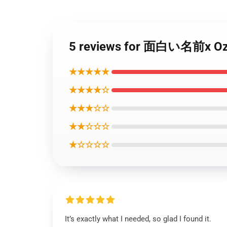
5 reviews for 面白い名前x
★★★★★
★★★★☆
★★★☆☆
★★☆☆☆
★☆☆☆☆
It’s exactly what I needed, so glad I found it.