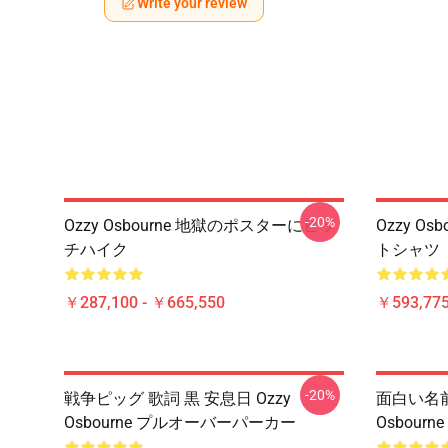
Write your review
-20%
Ozzy Osbourne 地獄のポスターにヒッ
Ozzy O
チハイク
トシャツ
￥287,100 - ￥665,550
￥593,775
-20%
戦争ピッグ 歌詞 黒 安息日 Ozzy
面白い名前x 
Osbourne プルオーバーパーカー
Osbou