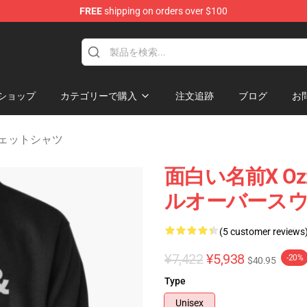
FREE
shipping on orders over $100
ndise Shop
ショップ
カテゴリーで購入
注文追跡
ブログ
お
 スウェットシャツ
面白い名前x OzzのB
ルオーバース
(5 customer reviews
¥7,422
¥5,938
-20%
$40.95
Type
Unisex