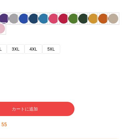
L
3XL
4XL
5XL
カートに追加
:
54