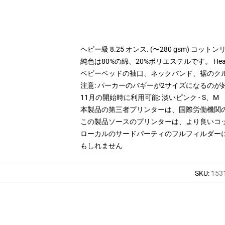
ヘビー級 8.25 オンス. (〜280 gsm) コッ
純色は80%の綿、20%ポリエステルです。 Hea
ベビーベッドの袖口、ネックバンド、裾のク
注意: パーカーのバギーが2サイズになるのが
11月の開始時に利用可能: 淡いピンク - S、M
本製品の第三者プリンターは、国際労働機関
この製品ソースのプリンターは、より良いコ
ローカルのサードパーティのフルフィルダー
もしれません
SKU
:
1531