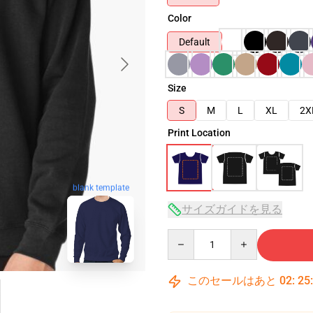
Color
Default
Size
S
M
L
XL
2X
Print Location
blank template
サイズガイドを見る
Quantity
このセールはあと
02
:
25