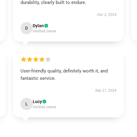
durability, clearly built to endure.
Dec 2, 2024
Dylan
D
Verified owner
User-friendly quality, definitely worth it, and
fantastic service.
Sep 21, 2024
Lucy
L
Verified owner