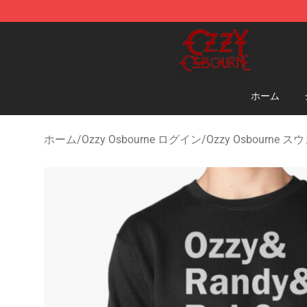
Ozzy Osbourne Store - Official Ozzy Osbourne Mercha
ホーム
ホーム
/
Ozzy Osbourne ログイン
/
Ozzy Osbourne