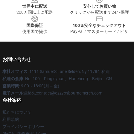
世界中に配送
安心してお買い物
200カ国以上に配送
クリックから配送まで24/7保護
国際保証
100％安全なチェックアウト
使用国で提供
PayPal / マスターカード / ビザ
お問い合わせ
本社オフィス
: 1111 Samuel'S Lane Selden, Ny 11784, 私達
私達の倉庫
: No. 100、Pingleyuan、Hancheng、Beijin、CN
営業時間
: 9:00～18:00(月～金)
電子メール
連絡先:contact@ozzyosbournemerch.com
会社案内
私たちについて
利用規約
プライバシーポリシー
DMCA - 著作権ポリシー