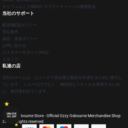
カリフォルニアSB657: サプライチェーンの透明性法
当社のサポート
配送&配送ポリシー
支払条件
返品・返金ポリシー
お問い合わせ
カスタマーサポート(FAQ)
スタッフ
私達の店
当社のチームは、ユニークで高品質な製品を作成するために努力し
ています。 ショーだけでなく、 個性的なスタイルを表現するため
に、毎日使われています。
UNLOCK
© Ozzy Osbourne Store - Official Ozzy Osbourne Merchandise Shop
10% OFF
2026 all rights reserved