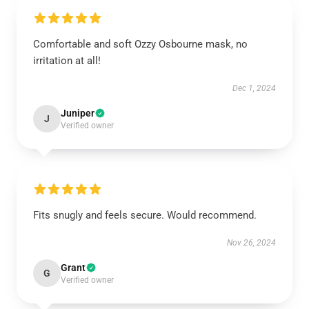
Comfortable and soft Ozzy Osbourne mask, no
irritation at all!
Dec 1, 2024
Juniper
J
Verified owner
Fits snugly and feels secure. Would recommend.
Nov 26, 2024
Grant
G
Verified owner