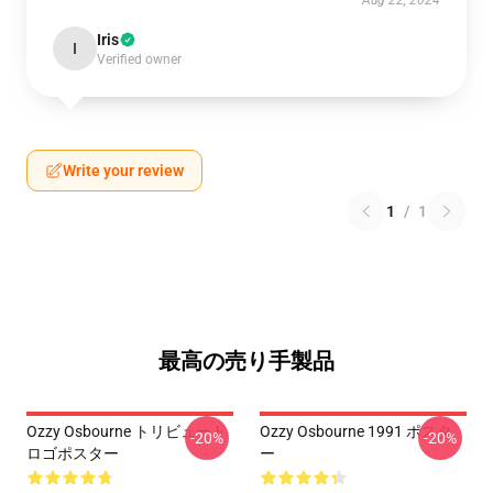
Aug 22, 2024
Iris
I
Verified owner
Write your review
1
/
1
最高の売り手製品
Ozzy Osbourne トリビュート
Ozzy Osbourne 1991 ポスタ
-20%
-20%
ロゴポスター
ー