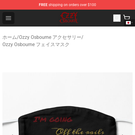
FREE
shipping on orders over $100
Ozzy Osbourne Store - Official Ozzy Osbourne Merchand
Open menu
ホーム
/
Ozzy Osbourne アクセサリー
/
Ozzy Osbourne フェイスマスク