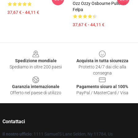
Ozz Ozzy Osbourne Pullover
Felpa
37,67 € - 44,11 €
37,67 € - 44,11 €
Footer
Spedizione mondiale
Acquista in tutta sicurezza
Spediamo in oltre 200 paesi
Protetto 24/7 dai clic alla
consegna
Garanzia internazionale
Pagamento sicuro al 100%
Offerto nel paese di utilizzo
PayPal / MasterCard / Visa
Contattaci
Il nostro ufficio
: 1111 Samuel'S Lane Selden, Ny 11784, Us