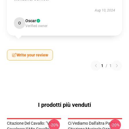
Aug 10, 2024
Oscar
O
Verified owner
Write your review
1
/
1
I prodotti più venduti
Citazione Del Cavallo: "Vuoi
Ci Vediamo Dall'altra Parte -
-20%
-20%