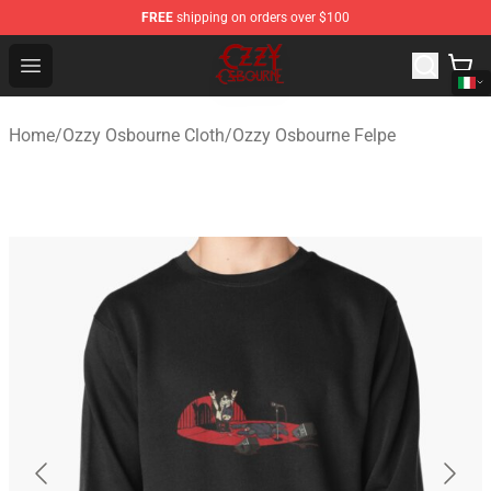
FREE
shipping on orders over $100
Ozzy Osbourne Store - Official Ozzy Osbourne Merchand
Open menu
Home
/
Ozzy Osbourne Cloth
/
Ozzy Osbourne Felpe