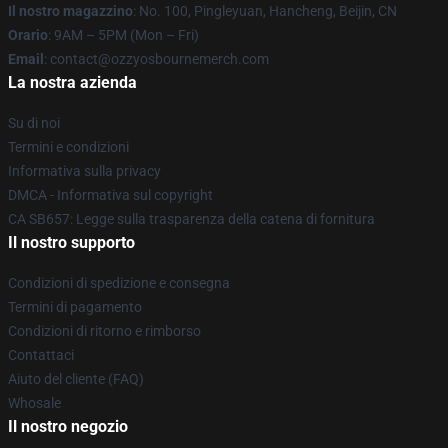
Il nostro magazzino
: No. 100, Pingleyuan, Hancheng, Beijin, CN
Orario
: 9AM – 5PM (Mon – Fri)
Email
: contact@ozzyosbournemerch.com
La nostra azienda
Su di noi
Termini e condizioni
Informativa sulla privacy
DMCA - Informativa sul copyright
CA SB657: Legge sulla trasparenza della catena di fornitura
Il nostro supporto
Condizioni di spedizione e consegna
Termini di pagamento
Condizioni di ritorno e rimborso
Contattaci
Aiuto del cliente (FAQ)
Whosale
Il nostro negozio