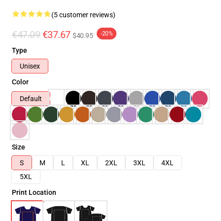
(5 customer reviews)
€47.09
€37.67
-20%
$40.95
Type
Unisex
Color
Default
Size
S
M
L
XL
2XL
3XL
4XL
5XL
Print Location