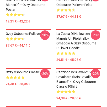
Cavalcare Il Mio Cavallo
Citazione Musicale Ozzy
Bianco?" ~ Ozzy Osbourne
Osbourne Pullover Felpa
Poster
37,67 € - 44,11 €
18,21 € - 42,22 €
Ozzy Osbourne Pullover Felpa
La Zucca Di Halloween
-20%
-20%
Mangia Un Pipistrello -
Omaggio A Ozzy Osbourne
37,67 € - 44,11 €
Pullover Hoodie
39,51 € - 45,95 €
Ozzy Osbourne Classic T-Shirt
Citazione Del Cavallo: "Vuoi
-20%
-20%
Cavalcare Il Mio Cavallo
Bianco?" ~ Ozzy Osbourne
24,38 € - 28,06 €
Classic T-Shirt
24,38 € - 28,06 €