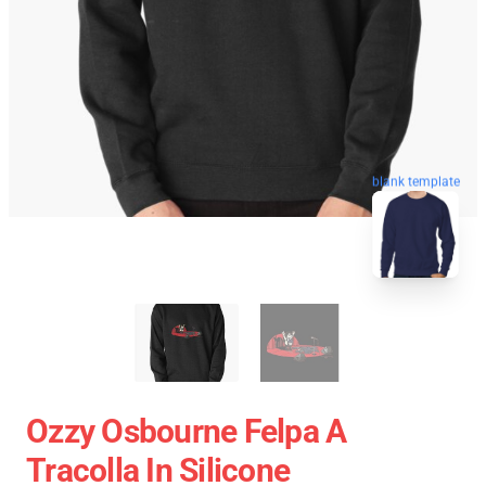
blank template
Ozzy Osbourne Felpa A
Tracolla In Silicone