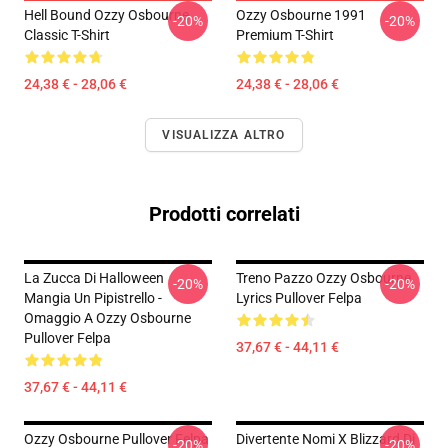
Hell Bound Ozzy Osbourne
Ozzy Osbourne 1991
-20%
-20%
Classic T-Shirt
Premium T-Shirt
24,38 € - 28,06 €
24,38 € - 28,06 €
VISUALIZZA ALTRO
Prodotti correlati
La Zucca Di Halloween
Treno Pazzo Ozzy Osbourne
-20%
-20%
Mangia Un Pipistrello -
Lyrics Pullover Felpa
Omaggio A Ozzy Osbourne
Pullover Felpa
37,67 € - 44,11 €
37,67 € - 44,11 €
Ozzy Osbourne Pullover Felpa
Divertente Nomi X Blizzard Di
-20%
-20%