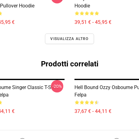
Pullover Hoodie
Hoodie
45,95 €
39,51 € - 45,95 €
VISUALIZZA ALTRO
Prodotti correlati
-20%
urne Singer Classic T-Shirt
Hell Bound Ozzy Osbourne Pu
elpa
Felpa
44,11 €
37,67 € - 44,11 €