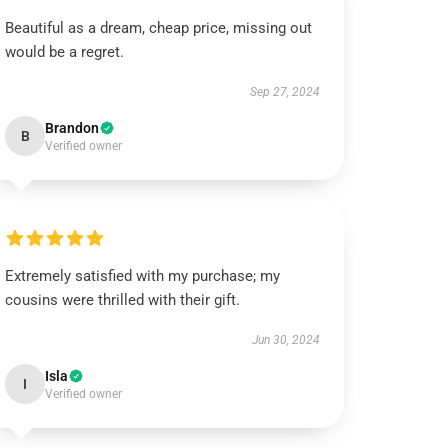
Beautiful as a dream, cheap price, missing out
would be a regret.
Sep 27, 2024
Brandon
B
Verified owner
Extremely satisfied with my purchase; my
cousins were thrilled with their gift.
Jun 30, 2024
Isla
I
Verified owner