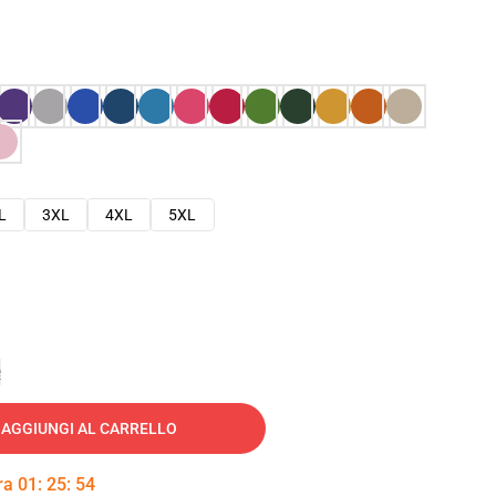
L
3XL
4XL
5XL
e
AGGIUNGI AL CARRELLO
tra
01
:
25
:
53