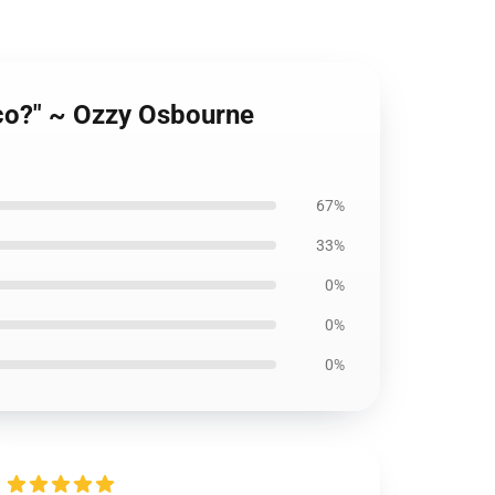
anco?" ~ Ozzy Osbourne
67%
33%
0%
0%
0%