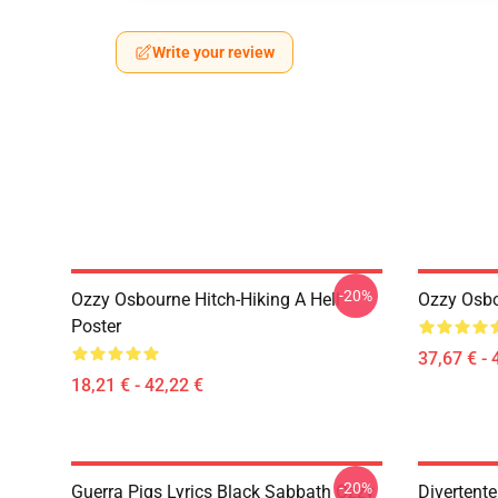
Write your review
-20%
Ozzy Osbourne Hitch-Hiking A Hell
Ozzy Osbo
Poster
37,67 € - 
18,21 € - 42,22 €
-20%
Guerra Pigs Lyrics Black Sabbath Ozzy
Divertent