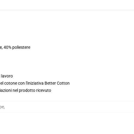
e, 40% poliestere
l lavoro
l cotone con l'iniziativa Better Cotton
iazioni nel prodotto ricevuto
pe
,