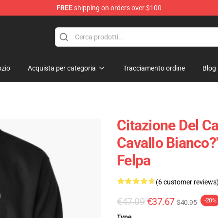
FREE
shipping on orders over $100
ndise Shop
zio
Acquista per categoria
Tracciamento ordine
Blog
Citazione Del Ca
Cavallo Bianco?
Felpa
(6 customer reviews
€47.09
€37.67
-20%
$40.95
Type