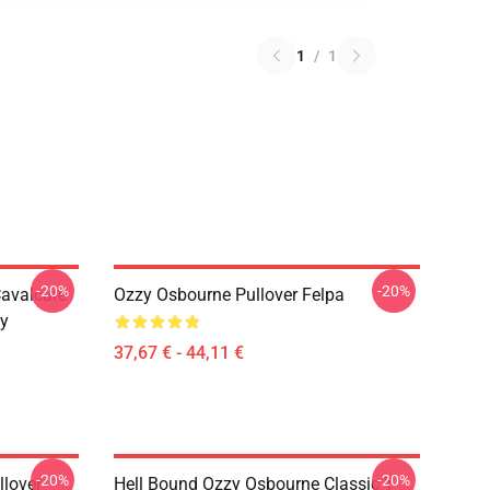
1
/
1
-20%
-20%
Cavalcare
Ozzy Osbourne Pullover Felpa
zy
37,67 € - 44,11 €
-20%
-20%
llover
Hell Bound Ozzy Osbourne Classic T-