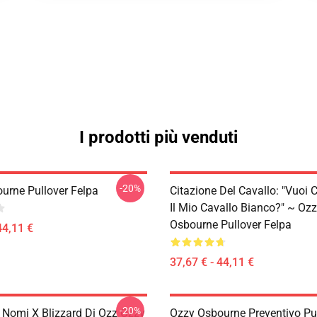
I prodotti più venduti
-20%
urne Pullover Felpa
Citazione Del Cavallo: "Vuoi 
Il Mio Cavallo Bianco?" ~ Oz
Osbourne Pullover Felpa
44,11 €
37,67 € - 44,11 €
-20%
e Nomi X Blizzard Di Ozz Ozzy
Ozzy Osbourne Preventivo Pu