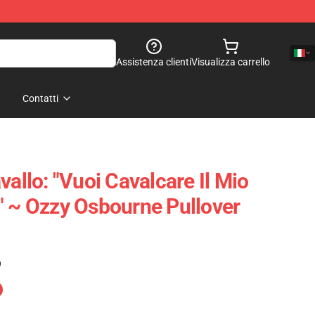
Assistenza clienti
Visualizza carrello
Contatti
vallo: "Vuoi Cavalcare Il Mio
" ~ Ozzy Osbourne Pullover
)