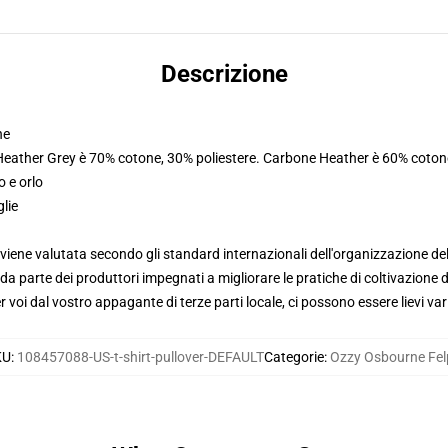
Descrizione
ne
 Heather Grey è 70% cotone, 30% poliestere. Carbone Heather è 60% coton
o e orlo
glie
viene valutata secondo gli standard internazionali dell'organizzazione de
 parte dei produttori impegnati a migliorare le pratiche di coltivazione de
voi dal vostro appagante di terze parti locale, ci possono essere lievi var
KU
:
108457088-US-t-shirt-pullover-DEFAULT
Categorie
:
Ozzy Osbourne Fel