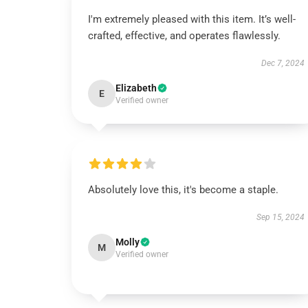
I'm extremely pleased with this item. It’s well-
crafted, effective, and operates flawlessly.
Dec 7, 2024
Elizabeth
E
Verified owner
Absolutely love this, it's become a staple.
Sep 15, 2024
Molly
M
Verified owner