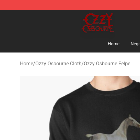
Ozzy Osbourne Store - Official Ozzy Osbourne Mercha
Home
Nego
Home
/
Ozzy Osbourne Cloth
/
Ozzy Osbourne Felpe