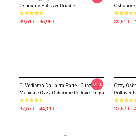
Osbourne Pullover Hoodie
Osbourne 
39,51 € - 45,95 €
39,51 € - 
-20%
Ci Vediamo Dall'altra Parte - Citazione
Ozzy Osbo
Musicale Ozzy Osbourne Pullover Felpa
Pullover F
37,67 € - 44,11 €
37,67 € - 
Footer