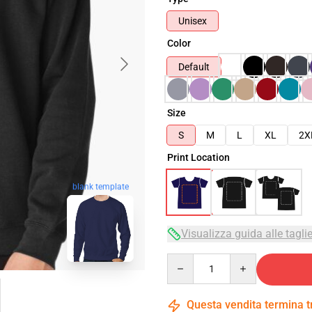
Unisex
Color
Default
Size
S
M
L
XL
2X
Print Location
blank template
Visualizza guida alle tagli
Quantity
Questa vendita termina 