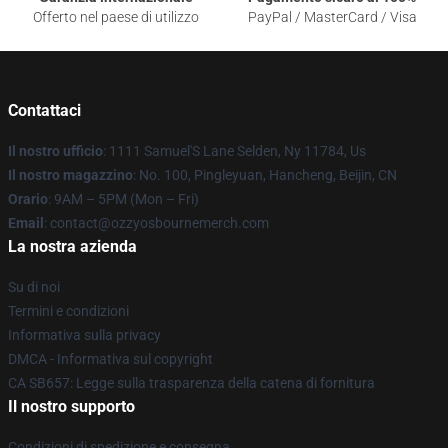
Offerto nel paese di utilizzo
PayPal / MasterCard / Visa
Contattaci
Il nostro ufficio
: 1111 Samuel'S Lane Selden, Ny 11784, Us
Il nostro magazzino
: No. 100, Pingleyuan, Hancheng, Beijin, CN
Orario
: 9AM – 5PM (Mon – Fri)
Email
: contact@ozzyosbournemerch.com
La nostra azienda
Su di noi
Termini e condizioni
Informativa sulla privacy
DMCA - Informativa sul copyright
CA SB657: Legge sulla trasparenza della catena di fornitura
Il nostro supporto
Condizioni di spedizione e consegna