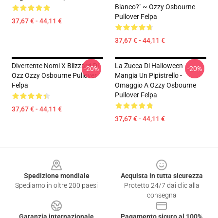
Bianco?" ~ Ozzy Osbourne
Pullover Felpa
37,67 € - 44,11 €
37,67 € - 44,11 €
Divertente Nomi X Blizzard Di
La Zucca Di Halloween
-20%
-20%
Ozz Ozzy Osbourne Pullover
Mangia Un Pipistrello -
Felpa
Omaggio A Ozzy Osbourne
Pullover Felpa
37,67 € - 44,11 €
37,67 € - 44,11 €
Footer
Spedizione mondiale
Acquista in tutta sicurezza
Spediamo in oltre 200 paesi
Protetto 24/7 dai clic alla
consegna
Garanzia internazionale
Pagamento sicuro al 100%