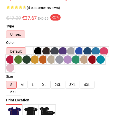
(4 customer reviews)
€47.09
€37.67
-20%
$40.95
Type
Unisex
Color
Default
Size
S
M
L
XL
2XL
3XL
4XL
5XL
Print Location