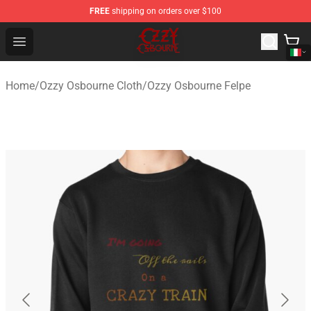
FREE
shipping on orders over $100
Ozzy Osbourne Store - Official Ozzy Osbourne Merchand
Open menu
Home
/
Ozzy Osbourne Cloth
/
Ozzy Osbourne Felpe