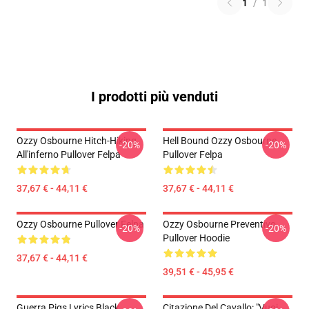
1
/
1
I prodotti più venduti
Ozzy Osbourne Hitch-Hiking
Hell Bound Ozzy Osbourne
-20%
-20%
All'inferno Pullover Felpa
Pullover Felpa
37,67 € - 44,11 €
37,67 € - 44,11 €
Ozzy Osbourne Pullover Felpa
Ozzy Osbourne Preventivo
-20%
-20%
Pullover Hoodie
37,67 € - 44,11 €
39,51 € - 45,95 €
Guerra Pigs Lyrics Black
Citazione Del Cavallo: "Vuoi