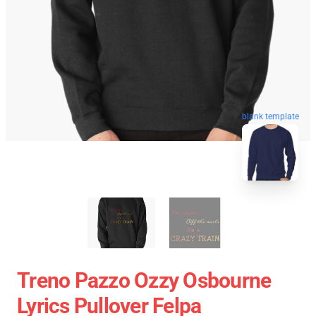
blank template
Treno Pazzo Ozzy Osbourne
Lyrics Pullover Felpa