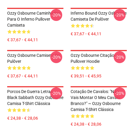
Ozzy Osbourne Caminhadas
Inferno Bound Ozzy Osbourne
-20%
-20%
Para O Inferno Pullover
Camiseta De Pulôver
Camiseta
€ 37,67 - € 44,11
€ 37,67 - € 44,11
Ozzy Osbourne Camiseta De
Ozzy Osbourne Citação
-20%
-20%
Pulôver
Pullover Hoodie
€ 37,67 - € 44,11
€ 39,51 - € 45,95
Porcos De Guerra Letras
Cotação De Cavalos: "Não
-20%
-20%
Black Sabbath Ozzy Osbourne
Vais Montar O Meu Cavalo
Camisa T-Shirt Clássica
Branco?" ~ Ozzy Osbourne
Camisa T-Shirt Clássica
€ 24,38 - € 28,06
€ 24,38 - € 28,06