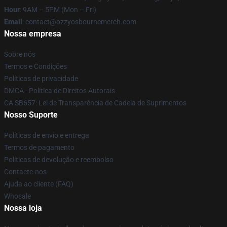
Hour
: 9AM – 5PM (Mon – Fri)
Email
: contact@ozzyosbournemerch.com
Nossa empresa
Sobre nós
Termos e Condições
Políticas de privacidade
DMCA - Política de Direitos Autorais
CA SB657: Lei de Transparência de Cadeia de Suprimentos
Nosso Suporte
Políticas de envio e entrega
Termos de pagamento
Políticas de devolução e reembolso
Contacte-nos
Ajuda ao cliente (FAQ)
Whosale
Nossa loja