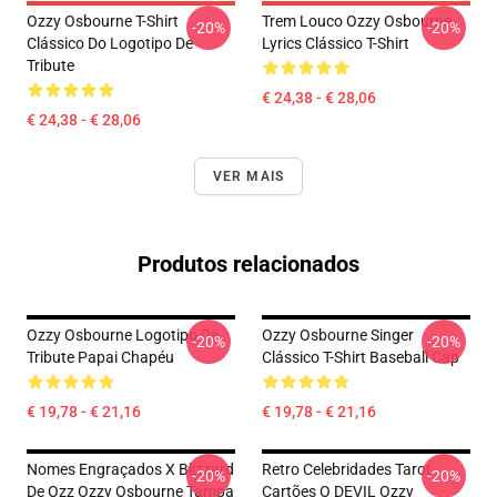
Ozzy Osbourne T-Shirt
Trem Louco Ozzy Osbourne
-20%
-20%
Clássico Do Logotipo De
Lyrics Clássico T-Shirt
Tribute
€ 24,38 - € 28,06
€ 24,38 - € 28,06
VER MAIS
Produtos relacionados
Ozzy Osbourne Logotipo De
Ozzy Osbourne Singer
-20%
-20%
Tribute Papai Chapéu
Clássico T-Shirt Baseball Cap
€ 19,78 - € 21,16
€ 19,78 - € 21,16
Nomes Engraçados X Blizzard
Retro Celebridades Tarot
-20%
-20%
De Ozz Ozzy Osbourne Tampa
Cartões O DEVIL Ozzy