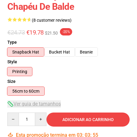
Chapéu De Balde
(8 customer reviews)
€24.73
€19.78
-20%
$21.50
Type
Snapback Hat
Bucket Hat
Beanie
Style
Printing
Size
56cm to 60cm
Ver guia de tamanhos
Quantity
ADICIONAR AO CARRINHO
Esta promoção termina em
03
:
03
:
54