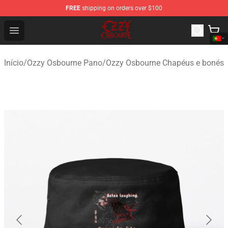
FREE
shipping on orders over $100
Ozzy Osbourne Store - Official Ozzy Osbourne Merchand
Open menu
Início
/
Ozzy Osbourne Pano
/
Ozzy Osbourne Chapéus e bonés