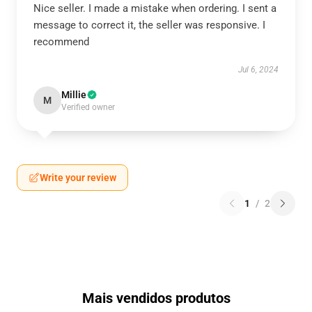
Nice seller. I made a mistake when ordering. I sent a
message to correct it, the seller was responsive. I
recommend
Jul 6, 2024
Millie
M
Verified owner
Write your review
1
/
2
Mais vendidos produtos