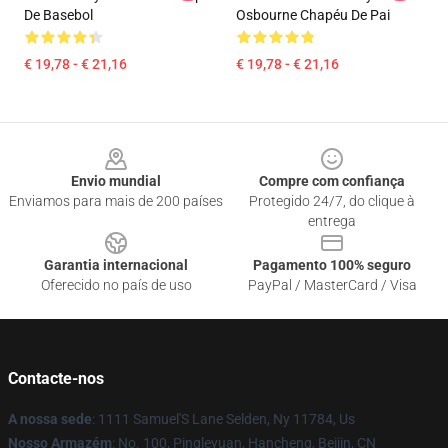
De Basebol
Osbourne Chapéu De Pai
€ 19,78 - € 21,16
€ 19,78 - € 21,16
Footer
Envio mundial
Compre com confiança
Enviamos para mais de 200 países
Protegido 24/7, do clique à
entrega
Garantia internacional
Pagamento 100% seguro
Oferecido no país de uso
PayPal / MasterCard / Visa
Contacte-nos
A nossa sede
: 1111 Samuel'S Lane Selden, Ny 11784, Us
Nosso Armazém
: No. 100, Pingleyuan, Hancheng, Beijin, CN