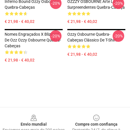
Inferno Bound Ozzy Osbourne
OZZZY OSBOURNE Arte Logos
-20%
-20%
Quebra-Cabeças
Surpreendentes Quebra-Cabeça
€ 21,98 - € 40,02
€ 21,98 - € 40,02
Nomes Engraçados X Blizzard
Ozzy Osbourne Quebra-
-20%
-20%
De Ozz Ozzy Osbourne Quebra-
Cabeças Clássico De T-Shirt
Cabeças
€ 21,98 - € 40,02
€ 21,98 - € 40,02
Footer
Envio mundial
Compre com confiança