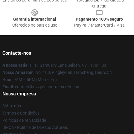
Enviamos para mais de 200 países
Protegido 24/7, do clique à
entrega
Garantia internacional
Pagamento 100% seguro
Oferecido no país de uso
PayPal / MasterCard / Visa
Contacte-nos
A nossa sede
: 1111 Samuel'S Lane Selden, Ny 11784, Us
Nosso Armazém
: No. 100, Pingleyuan, Hancheng, Beijin, CN
Hour
: 9AM – 5PM (Mon – Fri)
Email
: contact@ozzyosbournemerch.com
Nossa empresa
Sobre nós
Termos e Condições
Políticas de privacidade
DMCA - Política de Direitos Autorais