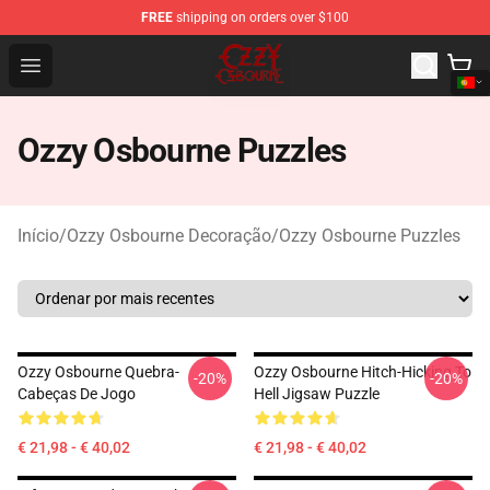
FREE
shipping on orders over $100
Ozzy Osbourne Store - Official Ozzy Osbourne Merchand
Open menu
Ozzy Osbourne Puzzles
Início
/
Ozzy Osbourne Decoração
/
Ozzy Osbourne Puzzles
Ozzy Osbourne Quebra-
Ozzy Osbourne Hitch-Hicking To
-20%
-20%
Cabeças De Jogo
Hell Jigsaw Puzzle
€ 21,98 - € 40,02
€ 21,98 - € 40,02