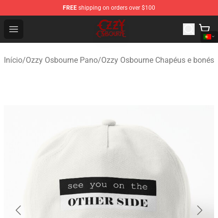
FREE
shipping on orders over $100
Ozzy Osbourne Store - Official Ozzy Osbourne Merchand
Open menu
Início
/
Ozzy Osbourne Pano
/
Ozzy Osbourne Chapéus e bonés