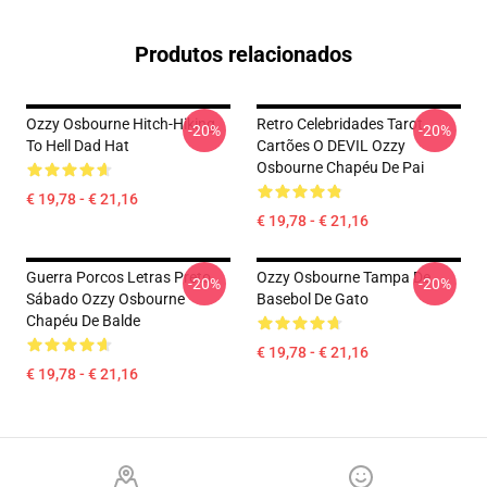
Produtos relacionados
Ozzy Osbourne Hitch-Hiking
Retro Celebridades Tarot
-20%
-20%
To Hell Dad Hat
Cartões O DEVIL Ozzy
Osbourne Chapéu De Pai
€ 19,78 - € 21,16
€ 19,78 - € 21,16
Guerra Porcos Letras Preto
Ozzy Osbourne Tampa De
-20%
-20%
Sábado Ozzy Osbourne
Basebol De Gato
Chapéu De Balde
€ 19,78 - € 21,16
€ 19,78 - € 21,16
Footer