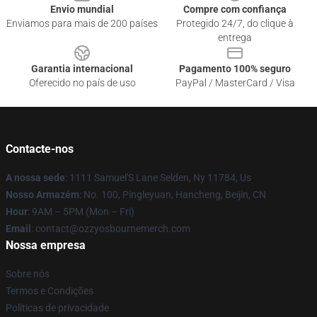
Envio mundial
Compre com confiança
Enviamos para mais de 200 países
Protegido 24/7, do clique à
entrega
Garantia internacional
Pagamento 100% seguro
Oferecido no país de uso
PayPal / MasterCard / Visa
Contacte-nos
A nossa sede
: 1111 Samuel'S Lane Selden, Ny 11784, Us
Nosso Armazém
: No. 100, Pingleyuan, Hancheng, Beijin, CN
Hour
: 9AM – 5PM (Mon – Fri)
Email
: contact@ozzyosbournemerch.com
Nossa empresa
Sobre nós
Termos e Condições
Políticas de privacidade