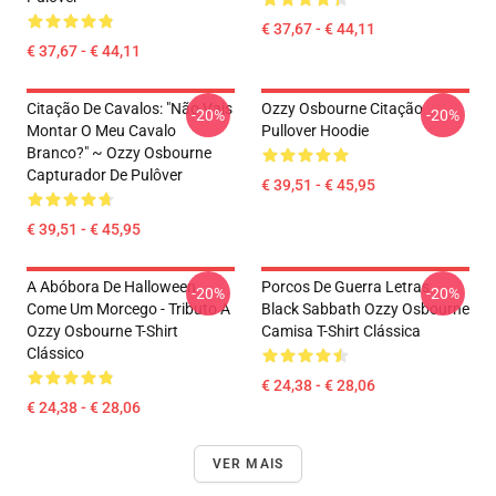
€ 37,67 - € 44,11
€ 37,67 - € 44,11
Citação De Cavalos: "Não Vais
Ozzy Osbourne Citação
-20%
-20%
Montar O Meu Cavalo
Pullover Hoodie
Branco?" ~ Ozzy Osbourne
Capturador De Pulôver
€ 39,51 - € 45,95
€ 39,51 - € 45,95
A Abóbora De Halloween
Porcos De Guerra Letras
-20%
-20%
Come Um Morcego - Tributo A
Black Sabbath Ozzy Osbourne
Ozzy Osbourne T-Shirt
Camisa T-Shirt Clássica
Clássico
€ 24,38 - € 28,06
€ 24,38 - € 28,06
VER MAIS