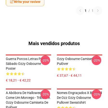
Write your review
1
/
1
Mais vendidos produtos
Guerra Porcos Letras Preto
Ozzy Osbourne Camiseta De
-20%
-20%
Sábado Ozzy Osbourne
Pulôver
Poster
€ 37,67 - € 44,11
€ 18,21 - € 42,22
A Abóbora De Halloween
Nomes Engraçados X Blizzard
-20%
-20%
Come Um Morcego - Tributo A
De Ozz Ozzy Osbourne
Ozzy Osbourne Camiseta De
Pullover Sweatshirt
Pulôver