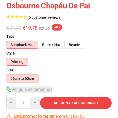
Osbourne Chapéu De Pai
(5 customer reviews)
€24.73
€19.78
-20%
$21.50
Type
Snapback Hat
Bucket Hat
Beanie
Style
Printing
Size
56cm to 60cm
Ver guia de tamanhos
Quantity
ADICIONAR AO CARRINHO
Esta promoção termina em
01
:
09
:
54