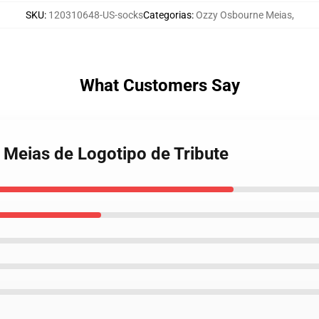
SKU
:
120310648-US-socks
Categorias
:
Ozzy Osbourne Meias
,
What Customers Say
 Meias de Logotipo de Tribute