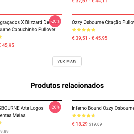
€ 37,67 - € 44,11
-20%
raçados X Blizzard De Ozz
Ozzy Osbourne Citação Pullo
urne Capuchinho Pullover
€ 39,51 - € 45,95
€ 45,95
VER MAIS
Produtos relacionados
-20%
BOURNE Arte Logos
Inferno Bound Ozzy Osbourn
entes Meias
€ 18,29
$19.89
9.89