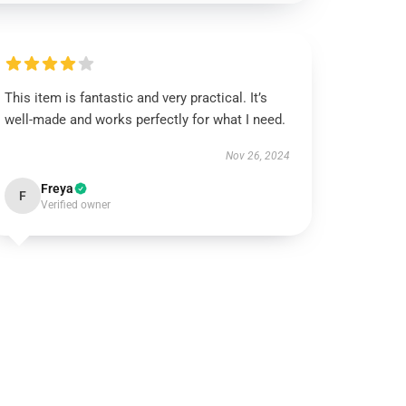
This item is fantastic and very practical. It’s
well-made and works perfectly for what I need.
Nov 26, 2024
Freya
F
Verified owner