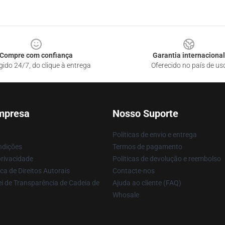
Compre com confiança
Garantia internacional
gido 24/7, do clique à entrega
Oferecido no país de us
mpresa
Nosso Suporte
Políticas de envio e entrega
ndições
Termos de pagamento
privacidade
Políticas de devolução e reembolso
ca de Direitos Autorais
Contacte-nos
i de Transparência de Cadeia de
Ajuda ao cliente (FAQ)
Whosale