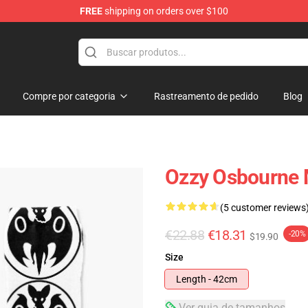
FREE
shipping on orders over $100
ndise Shop
Compre por categoria
Rastreamento de pedido
Blog
Ozzy Osbourne M
(5 customer reviews
€22.88
€18.31
-20%
$19.90
Size
Length - 42cm
Ver guia de tamanhos