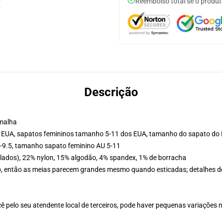
Reembolso total se o produt
Descrição
 malha
s EUA, sapatos femininos tamanho 5-11 dos EUA, tamanho do sapato do 
-9.5, tamanho sapato feminino AU 5-11
ciclados), 22% nylon, 15% algodão, 4% spandex, 1% de borracha
fio, então as meias parecem grandes mesmo quando esticadas; detalhes d
ê pelo seu atendente local de terceiros, pode haver pequenas variações 