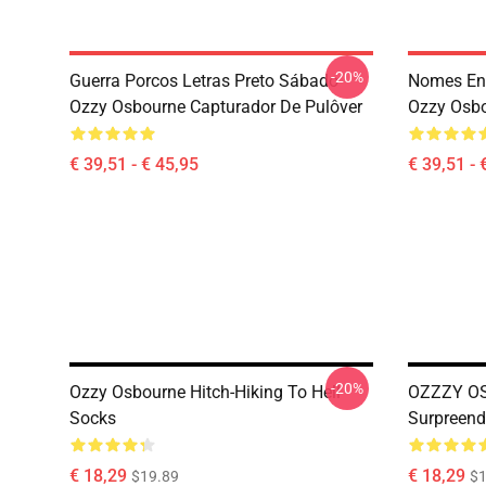
-20%
Guerra Porcos Letras Preto Sábado
Nomes Eng
Ozzy Osbourne Capturador De Pulôver
Ozzy Osbo
€ 39,51 - € 45,95
€ 39,51 - 
-20%
Ozzy Osbourne Hitch-Hiking To Hell
OZZZY OS
Socks
Surpreend
€ 18,29
€ 18,29
$19.89
$1