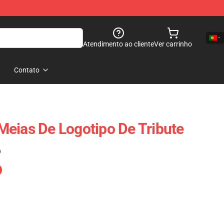
Atendimento ao cliente
Ver carrinho
Contato
eias De Logotipo De Tribute
)