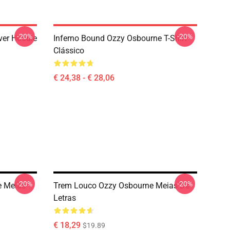
-20%
-20%
ver Hoodie
Inferno Bound Ozzy Osbourne T-Shirt
Clássico
€ 24,38 - € 28,06
-20%
-20%
e Meias
Trem Louco Ozzy Osbourne Meias De
Letras
€ 18,29
$19.89