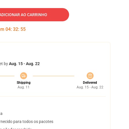
ADICIONAR AO CARRINHO
 em
04
:
32
:
54
et by
Aug. 15 - Aug. 22
Shipping
Delivered
Aug. 11
Aug. 15 - Aug. 22
ta
necido para todos os pacotes