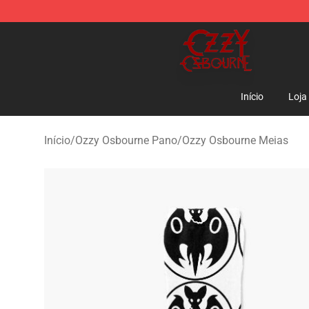
Ozzy Osbourne Store - Official Ozzy Osbourne Mercha
Início
Loja
Início
/
Ozzy Osbourne Pano
/
Ozzy Osbourne Meias