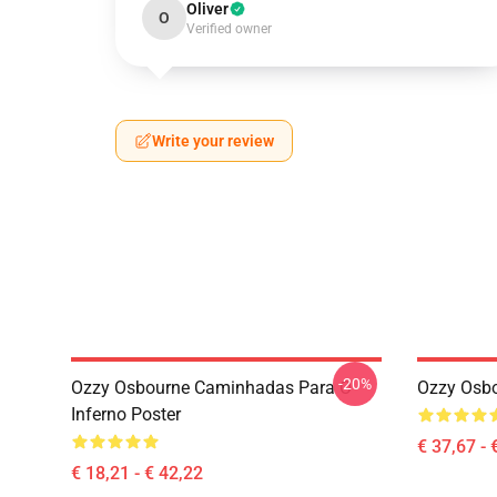
Oliver
O
Verified owner
Write your review
-20%
Ozzy Osbourne Caminhadas Para O
Ozzy Osbo
Inferno Poster
€ 37,67 - 
€ 18,21 - € 42,22