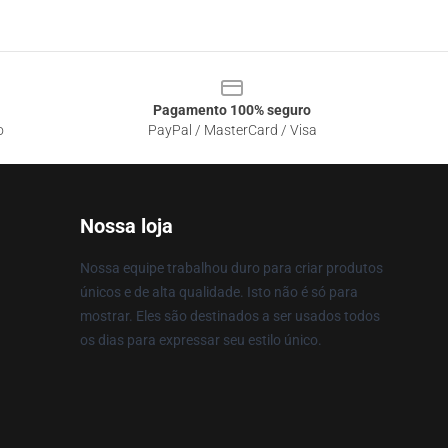
Pagamento 100% seguro
o
PayPal / MasterCard / Visa
Nossa loja
Nossa equipe trabalhou duro para criar produtos
únicos e de alta qualidade. Isto não é só para
mostrar. Eles são destinados a ser usados todos
os dias para expressar seu estilo único.