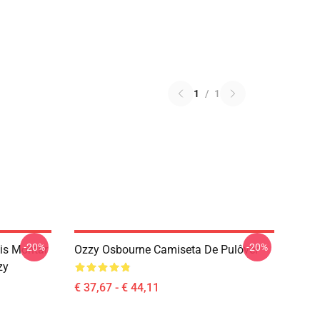
1
/
1
-20%
-20%
is Montar
Ozzy Osbourne Camiseta De Pulôver
zy
€ 37,67 - € 44,11