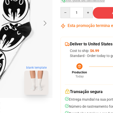
Quantity
Esta promoção termina
Deliver to United States
Cost to ship:
$6.99
Standard - Order today to g
blank template
Production
Today
Transação segura
Entrega mundial na sua por
Número de rastreamento for