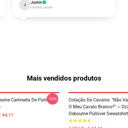
Justin
J
Verified owner
Mais vendidos produtos
-20%
urne Camiseta De Pulôver
Cotação De Cavalos: "Não Va
O Meu Cavalo Branco?" ~ Oz
Osbourne Pullover Sweatshirt
€ 44,11