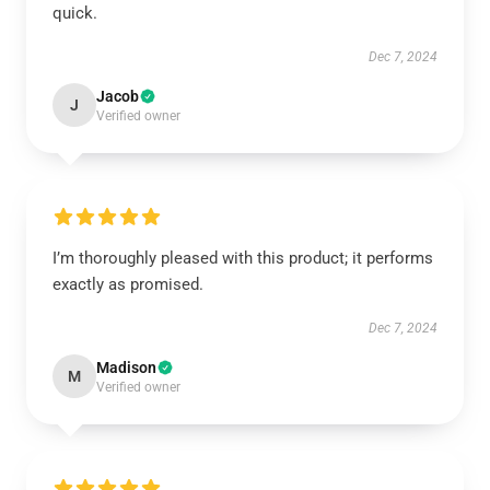
quick.
Dec 7, 2024
Jacob
J
Verified owner
I’m thoroughly pleased with this product; it performs
exactly as promised.
Dec 7, 2024
Madison
M
Verified owner