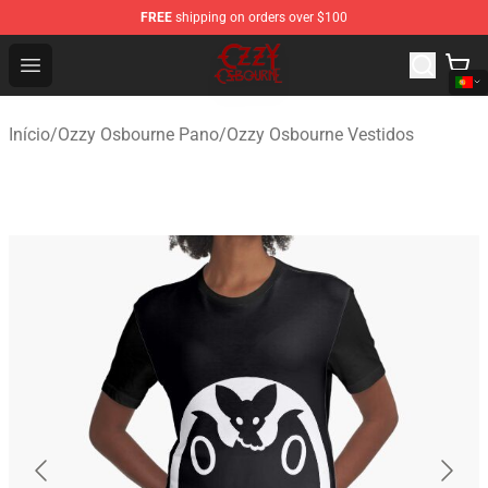
FREE
shipping on orders over $100
Ozzy Osbourne Store - Official Ozzy Osbourne Merchand
Open menu
Início
/
Ozzy Osbourne Pano
/
Ozzy Osbourne Vestidos