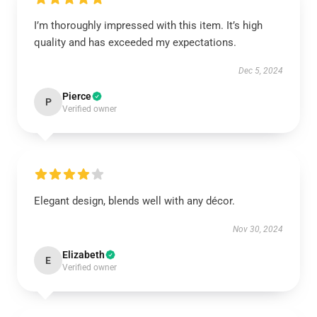
I’m thoroughly impressed with this item. It’s high
quality and has exceeded my expectations.
Dec 5, 2024
Pierce
P
Verified owner
Elegant design, blends well with any décor.
Nov 30, 2024
Elizabeth
E
Verified owner