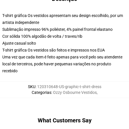
T-shirt gráfica Os vestidos apresentam seu design escolhido, por um
artista independente
Sublimação impresso 96% poliéster, 4% painel frontal elastano
Cor sólida 100% algodão de volta / traves/rib
Ajuste casual solto
T-shirt gráfica Os vestidos são feitos e impressos nos EUA
Uma vez que cada item é feito apenas para você pelo seu atendente
local de terceiros, pode haver pequenas variações no produto
recebido
SKU
:
120310648-US-graphic-t-shirt-dress
Categorias
:
Ozzy Osbourne Vestidos
,
What Customers Say