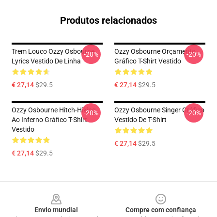
Produtos relacionados
Trem Louco Ozzy Osbourne
Ozzy Osbourne Orçamento
-20%
-20%
Lyrics Vestido De Linha
Gráfico T-Shirt Vestido
€ 27,14
$29.5
€ 27,14
$29.5
Ozzy Osbourne Hitch-Hiking
Ozzy Osbourne Singer Gráfico
-20%
-20%
Ao Inferno Gráfico T-Shirt
Vestido De T-Shirt
Vestido
€ 27,14
$29.5
€ 27,14
$29.5
Footer
Envio mundial
Compre com confiança