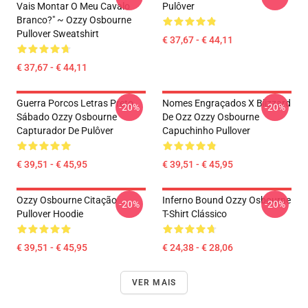
Vais Montar O Meu Cavalo
Pulôver
Branco?" ~ Ozzy Osbourne
Pullover Sweatshirt
€ 37,67 - € 44,11
€ 37,67 - € 44,11
Guerra Porcos Letras Preto
Nomes Engraçados X Blizzard
-20%
-20%
Sábado Ozzy Osbourne
De Ozz Ozzy Osbourne
Capturador De Pulôver
Capuchinho Pullover
€ 39,51 - € 45,95
€ 39,51 - € 45,95
Ozzy Osbourne Citação
Inferno Bound Ozzy Osbourne
-20%
-20%
Pullover Hoodie
T-Shirt Clássico
€ 39,51 - € 45,95
€ 24,38 - € 28,06
VER MAIS