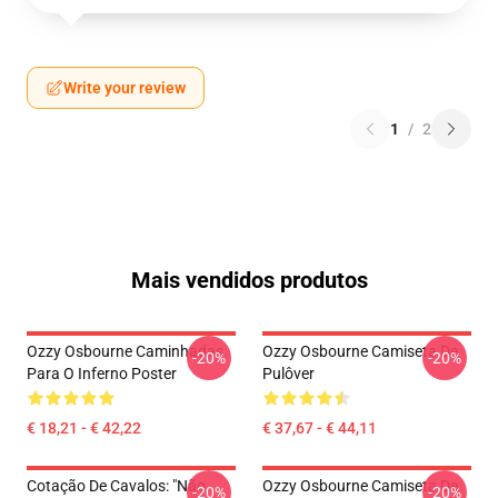
Write your review
1
/
2
Mais vendidos produtos
Ozzy Osbourne Caminhadas
Ozzy Osbourne Camiseta De
-20%
-20%
Para O Inferno Poster
Pulôver
€ 18,21 - € 42,22
€ 37,67 - € 44,11
Cotação De Cavalos: "Não
Ozzy Osbourne Camiseta De
-20%
-20%