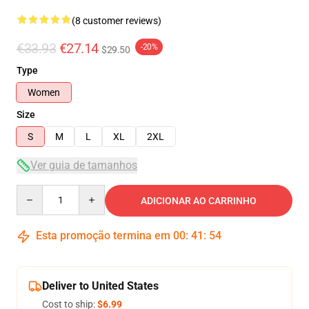
(8 customer reviews)
€33.93
€27.14
-20%
$29.50
Type
Women
Size
S
M
L
XL
2XL
Ver guia de tamanhos
Quantity
ADICIONAR AO CARRINHO
Esta promoção termina em
00
:
41
:
54
Deliver to United States
Cost to ship:
$6.99