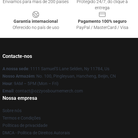
Enviamos para mais de 200 países
Protegido 24/7, do clique à
entrega
Garantia internacional
Pagamento 100% seguro
Oferecido no país de uso
PayPal / MasterCard / Visa
Contacte-nos
A nossa sede
: 1111 Samuel'S Lane Selden, Ny 11784, Us
Nosso Armazém
: No. 100, Pingleyuan, Hancheng, Beijin, CN
Hour
: 9AM – 5PM (Mon – Fri)
Email
: contact@ozzyosbournemerch.com
Nossa empresa
Sobre nós
Termos e Condições
Políticas de privacidade
DMCA - Política de Direitos Autorais