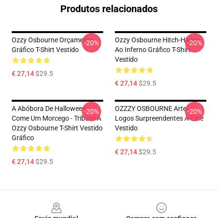
Produtos relacionados
Ozzy Osbourne Orçamento
Ozzy Osbourne Hitch-Hiking
-20%
-20%
Gráfico T-Shirt Vestido
Ao Inferno Gráfico T-Shirt
Vestido
€ 27,14
$29.5
€ 27,14
$29.5
A Abóbora De Halloween
OZZZY OSBOURNE Arte
-20%
-20%
Come Um Morcego - Tributo A
Logos Surpreendentes A-Line
Ozzy Osbourne T-Shirt Vestido
Vestido
Gráfico
€ 27,14
$29.5
€ 27,14
$29.5
Footer