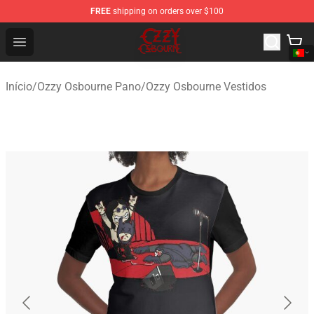
FREE
shipping on orders over $100
Ozzy Osbourne Store - Official Ozzy Osbourne Merchand
Open menu
Início
/
Ozzy Osbourne Pano
/
Ozzy Osbourne Vestidos