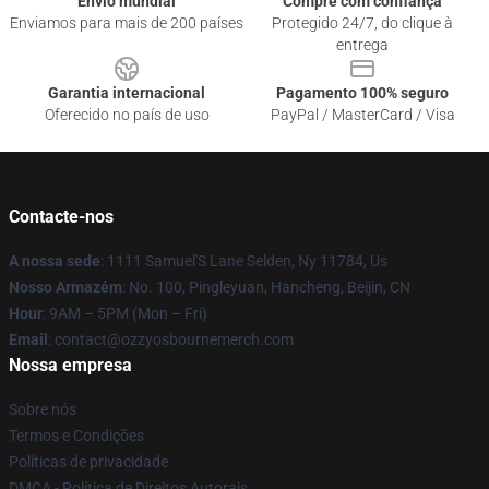
Envio mundial
Compre com confiança
Enviamos para mais de 200 países
Protegido 24/7, do clique à
entrega
Garantia internacional
Pagamento 100% seguro
Oferecido no país de uso
PayPal / MasterCard / Visa
Contacte-nos
A nossa sede
: 1111 Samuel'S Lane Selden, Ny 11784, Us
Nosso Armazém
: No. 100, Pingleyuan, Hancheng, Beijin, CN
Hour
: 9AM – 5PM (Mon – Fri)
Email
: contact@ozzyosbournemerch.com
Nossa empresa
Sobre nós
Termos e Condições
Políticas de privacidade
DMCA - Política de Direitos Autorais