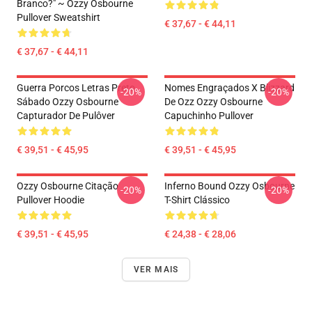
Branco?" ~ Ozzy Osbourne
Pullover Sweatshirt
€ 37,67 - € 44,11
€ 37,67 - € 44,11
Guerra Porcos Letras Preto
Nomes Engraçados X Blizzard
-20%
-20%
Sábado Ozzy Osbourne
De Ozz Ozzy Osbourne
Capturador De Pulôver
Capuchinho Pullover
€ 39,51 - € 45,95
€ 39,51 - € 45,95
Ozzy Osbourne Citação
Inferno Bound Ozzy Osbourne
-20%
-20%
Pullover Hoodie
T-Shirt Clássico
€ 39,51 - € 45,95
€ 24,38 - € 28,06
VER MAIS