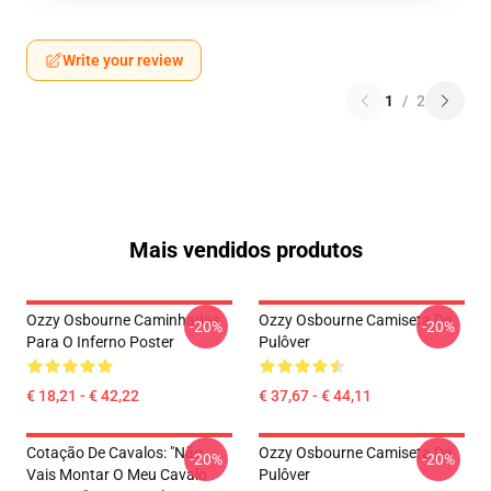
Write your review
1
/
2
Mais vendidos produtos
Ozzy Osbourne Caminhadas
Ozzy Osbourne Camiseta De
-20%
-20%
Para O Inferno Poster
Pulôver
€ 18,21 - € 42,22
€ 37,67 - € 44,11
Cotação De Cavalos: "Não
Ozzy Osbourne Camiseta De
-20%
-20%
Vais Montar O Meu Cavalo
Pulôver