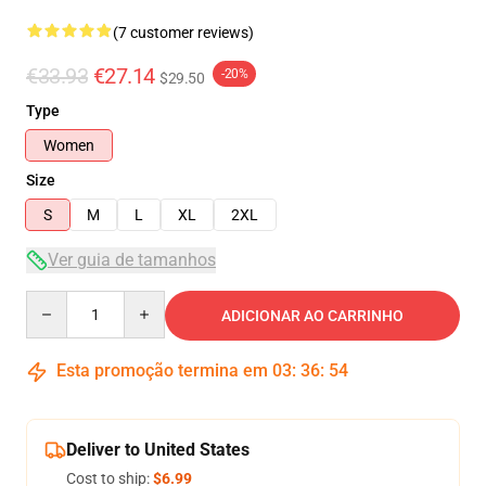
(7 customer reviews)
€33.93
€27.14
-20%
$29.50
Type
Women
Size
S
M
L
XL
2XL
Ver guia de tamanhos
Quantity
ADICIONAR AO CARRINHO
Esta promoção termina em
03
:
36
:
53
Deliver to United States
Cost to ship:
$6.99