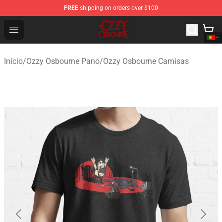
FREE
shipping on orders over $100
Ozzy Osbourne Store - Official Ozzy Osbourne Merchand
Open menu
Início
/
Ozzy Osbourne Pano
/
Ozzy Osbourne Camisas