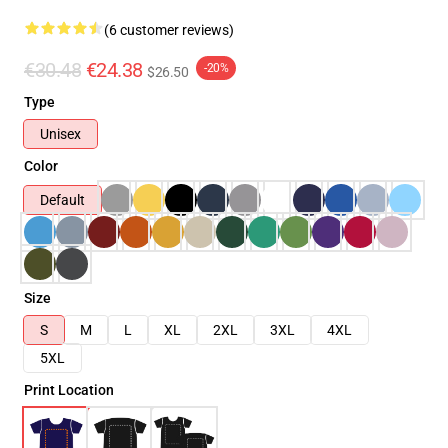
(6 customer reviews)
€30.48
€24.38
-20%
$26.50
Type
Unisex
Color
Default
Size
S
M
L
XL
2XL
3XL
4XL
5XL
Print Location