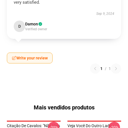
very satisfied.
Sep 9, 2024
Damon
D
Verified owner
Write your review
1
/
1
Mais vendidos produtos
Citação De Cavalos: "Não Vais
Veja Você Do Outro Lado -
-20%
-20%