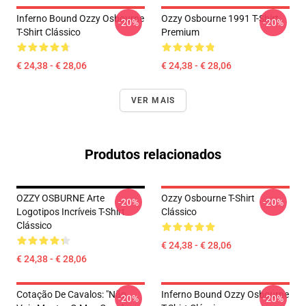
Inferno Bound Ozzy Osbourne
Ozzy Osbourne 1991 T-Shirt
-20%
-20%
T-Shirt Clássico
Premium
€ 24,38 - € 28,06
€ 24,38 - € 28,06
VER MAIS
Produtos relacionados
OZZY OSBURNE Arte
Ozzy Osbourne T-Shirt
-20%
-20%
Logotipos Incríveis T-Shirt
Clássico
Clássico
€ 24,38 - € 28,06
€ 24,38 - € 28,06
Cotação De Cavalos: "Não
Inferno Bound Ozzy Osbourne
-20%
-20%