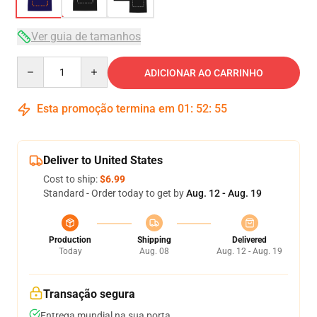
Ver guia de tamanhos
Quantity
ADICIONAR AO CARRINHO
Esta promoção termina em
01
:
52
:
54
Deliver to United States
Cost to ship:
$6.99
Standard - Order today to get by
Aug. 12 - Aug. 19
Production
Shipping
Delivered
Today
Aug. 08
Aug. 12 - Aug. 19
Transação segura
Entrega mundial na sua porta