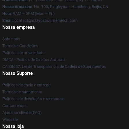
Nosso Armazém
: No. 100, Pingleyuan, Hancheng, Beijin, CN
Hour
: 9AM – 5PM (Mon – Fri)
Email
: contact@ozzyosbournemerch.com
Nossa empresa
Sobre nós
Termos e Condições
Políticas de privacidade
DMCA - Política de Direitos Autorais
CA SB657: Lei de Transparência de Cadeia de Suprimentos
Nosso Suporte
Políticas de envio e entrega
Termos de pagamento
Políticas de devolução e reembolso
Contacte-nos
Ajuda ao cliente (FAQ)
Whosale
Nossa loja