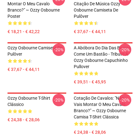
Montar O Meu Cavalo
Citação De Música Ozzy
Branco?" ~ Ozzy Osbourne
Osbourne Camiseta De
Poster
Pulôver
€ 18,21 - € 42,22
€ 37,67 - € 44,11
Ozzy Osbourne Camiseta De
A Abóbora Do Dia Das Bruxas
-20%
-20%
Pulôver
Come Um Bastão - Tributo A
Ozzy Osbourne Capuchinho
Pullover
€ 37,67 - € 44,11
€ 39,51 - € 45,95
Ozzy Osbourne T-Shirt
Cotação De Cavalos: "Não
-20%
-20%
Clássico
Vais Montar O Meu Cavalo
Branco?" ~ Ozzy Osbourne
Camisa T-Shirt Clássica
€ 24,38 - € 28,06
€ 24,38 - € 28,06