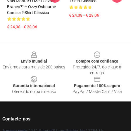
Vais Montar O Meu Cavalo
T-Shirt Clássico
Branco?" ~ Ozzy Osbourne
Camisa T-Shirt Clássica
€ 24,38 - € 28,06
€ 24,38 - € 28,06
Footer
Envio mundial
Compre com confiança
Enviamos para mais de 200 países
Protegido 24/7, do clique à
entrega
Garantia internacional
Pagamento 100% seguro
Oferecido no país de uso
PayPal / MasterCard / Visa
Contacte-nos
A nossa sede
: 1111 Samuel'S Lane Selden, Ny 11784, Us