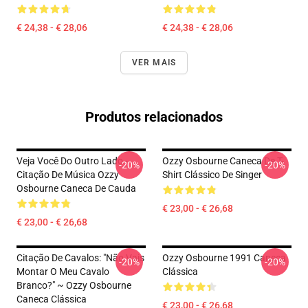
€ 24,38 - € 28,06
€ 24,38 - € 28,06
VER MAIS
Produtos relacionados
Veja Você Do Outro Lado -
Ozzy Osbourne Caneca De T-
-20%
-20%
Citação De Música Ozzy
Shirt Clássico De Singer
Osbourne Caneca De Cauda
€ 23,00 - € 26,68
€ 23,00 - € 26,68
Citação De Cavalos: "Não Vais
Ozzy Osbourne 1991 Caneca
-20%
-20%
Montar O Meu Cavalo
Clássica
Branco?" ~ Ozzy Osbourne
Caneca Clássica
€ 23,00 - € 26,68