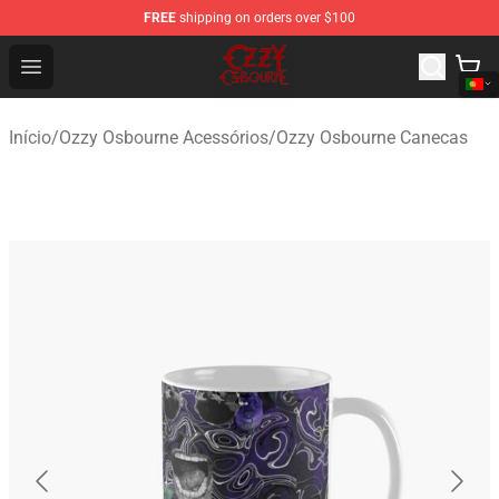
FREE
shipping on orders over $100
Ozzy Osbourne Store - Official Ozzy Osbourne Merchand
Open menu
Início
/
Ozzy Osbourne Acessórios
/
Ozzy Osbourne Canecas