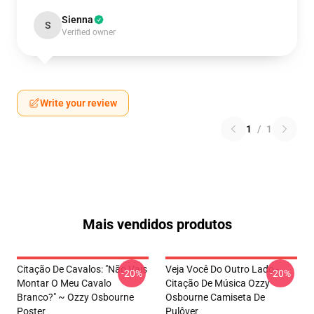
Sienna
S
Verified owner
Write your review
1
/
1
Mais vendidos produtos
Citação De Cavalos: "Não Vais
Veja Você Do Outro Lado -
-20%
-20%
Montar O Meu Cavalo
Citação De Música Ozzy
Branco?" ~ Ozzy Osbourne
Osbourne Camiseta De
Poster
Pulôver