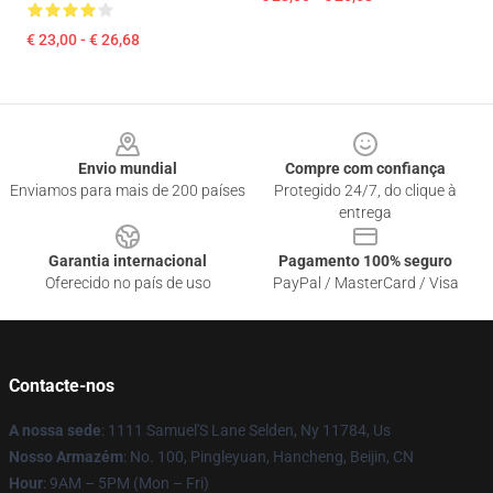
€ 23,00 - € 26,68
Footer
Envio mundial
Compre com confiança
Enviamos para mais de 200 países
Protegido 24/7, do clique à
entrega
Garantia internacional
Pagamento 100% seguro
Oferecido no país de uso
PayPal / MasterCard / Visa
Contacte-nos
A nossa sede
: 1111 Samuel'S Lane Selden, Ny 11784, Us
Nosso Armazém
: No. 100, Pingleyuan, Hancheng, Beijin, CN
Hour
: 9AM – 5PM (Mon – Fri)