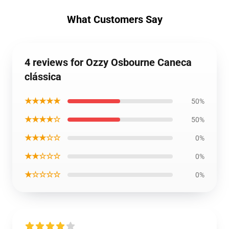
What Customers Say
4 reviews for Ozzy Osbourne Caneca
clássica
★★★★★
50%
★★★★☆
50%
★★★☆☆
0%
★★☆☆☆
0%
★☆☆☆☆
0%