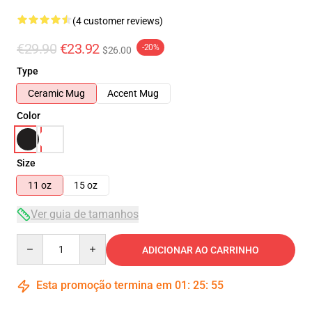
(4 customer reviews)
€29.90
€23.92
-20%
$26.00
Type
Ceramic Mug
Accent Mug
Color
Size
11 oz
15 oz
Ver guia de tamanhos
Quantity
ADICIONAR AO CARRINHO
Esta promoção termina em
01
:
25
:
54