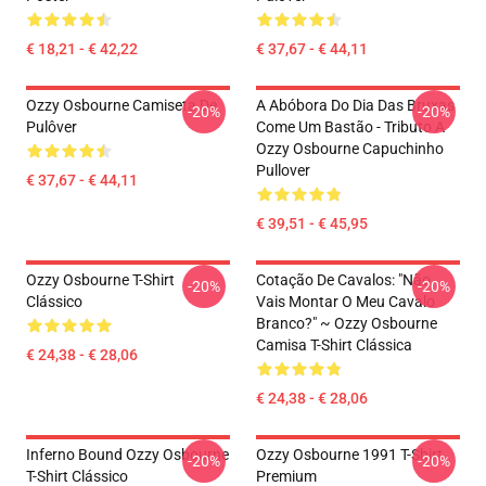
€ 18,21 - € 42,22
€ 37,67 - € 44,11
Ozzy Osbourne Camiseta De
A Abóbora Do Dia Das Bruxas
-20%
-20%
Pulôver
Come Um Bastão - Tributo A
Ozzy Osbourne Capuchinho
Pullover
€ 37,67 - € 44,11
€ 39,51 - € 45,95
Ozzy Osbourne T-Shirt
Cotação De Cavalos: "Não
-20%
-20%
Clássico
Vais Montar O Meu Cavalo
Branco?" ~ Ozzy Osbourne
Camisa T-Shirt Clássica
€ 24,38 - € 28,06
€ 24,38 - € 28,06
Inferno Bound Ozzy Osbourne
Ozzy Osbourne 1991 T-Shirt
-20%
-20%
T-Shirt Clássico
Premium