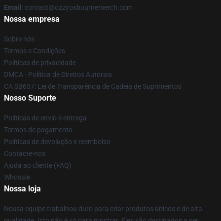
Email
: contact@ozzyosbournemerch.com
Nossa empresa
Sobre nós
Termos e Condições
Políticas de privacidade
DMCA - Política de Direitos Autorais
CA SB657: Lei de Transparência de Cadeia de Suprimentos
Nosso Suporte
Políticas de envio e entrega
Termos de pagamento
Políticas de devolução e reembolso
Contacte-nos
Ajuda ao cliente (FAQ)
Whosale
Nossa loja
Nossa equipe trabalhou duro para criar produtos únicos e de alta
qualidade. Isto não é só para mostrar. Eles são destinados a ser