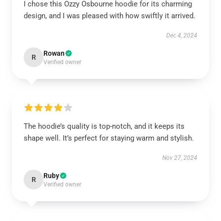
I chose this Ozzy Osbourne hoodie for its charming
design, and I was pleased with how swiftly it arrived.
Dec 4, 2024
Rowan
R
Verified owner
The hoodie’s quality is top-notch, and it keeps its
shape well. It’s perfect for staying warm and stylish.
Nov 27, 2024
Ruby
R
Verified owner