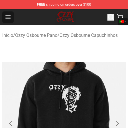
FREE
shipping on orders over $100
Ozzy Osbourne Store - Official Ozzy Osbourne Merchand
Open menu
Início
/
Ozzy Osbourne Pano
/
Ozzy Osbourne Capuchinhos