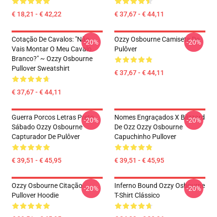
€ 18,21 - € 42,22
€ 37,67 - € 44,11
Cotação De Cavalos: "Não
Ozzy Osbourne Camiseta De
-20%
-20%
Vais Montar O Meu Cavalo
Pulôver
Branco?" ~ Ozzy Osbourne
Pullover Sweatshirt
€ 37,67 - € 44,11
€ 37,67 - € 44,11
Guerra Porcos Letras Preto
Nomes Engraçados X Blizzard
-20%
-20%
Sábado Ozzy Osbourne
De Ozz Ozzy Osbourne
Capturador De Pulôver
Capuchinho Pullover
€ 39,51 - € 45,95
€ 39,51 - € 45,95
Ozzy Osbourne Citação
Inferno Bound Ozzy Osbourne
-20%
-20%
Pullover Hoodie
T-Shirt Clássico