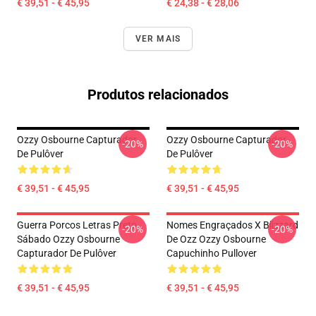
€ 39,51 - € 45,95
€ 24,38 - € 28,06
VER MAIS
Produtos relacionados
Ozzy Osbourne Capturador
Ozzy Osbourne Capturador
-20%
-20%
De Pulôver
De Pulôver
€ 39,51 - € 45,95
€ 39,51 - € 45,95
Guerra Porcos Letras Preto
Nomes Engraçados X Blizzard
-20%
-20%
Sábado Ozzy Osbourne
De Ozz Ozzy Osbourne
Capturador De Pulôver
Capuchinho Pullover
€ 39,51 - € 45,95
€ 39,51 - € 45,95