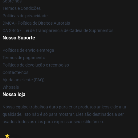
Sobre nós
Termos e Condições
Políticas de privacidade
DMCA - Política de Direitos Autorais
CA SB657: Lei de Transparência de Cadeia de Suprimentos
Nosso Suporte
Políticas de envio e entrega
Termos de pagamento
Políticas de devolução e reembolso
Contacte-nos
Ajuda ao cliente (FAQ)
Whosale
Nossa loja
Nossa equipe trabalhou duro para criar produtos únicos e de alta
qualidade. Isto não é só para mostrar. Eles são destinados a ser
usados todos os dias para expressar seu estilo único.