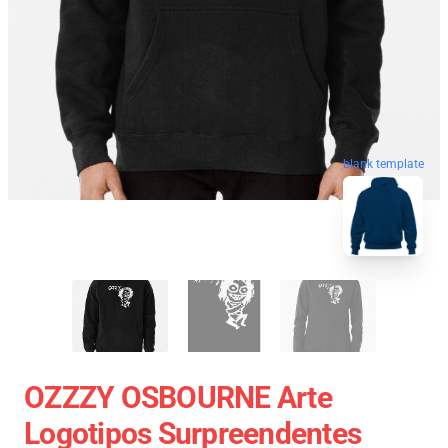
blank template
OZZZY OSBOURNE Arte
Logotipos Surpreendentes