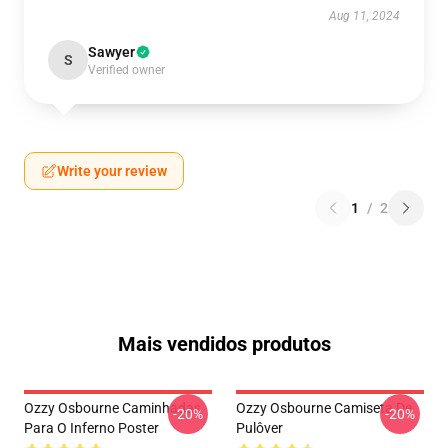
Aug 11, 2024
Sawyer
S
Verified owner
Write your review
1
/
2
Mais vendidos produtos
Ozzy Osbourne Caminhadas
Ozzy Osbourne Camiseta De
-20%
-20%
Para O Inferno Poster
Pulôver