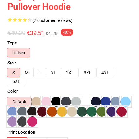
Pullover Hoodie
(7 customer reviews)
€49.39
€39.51
-20%
$42.95
Type
Unisex
Size
S
M
L
XL
2XL
3XL
4XL
5XL
Color
Default
Print Location