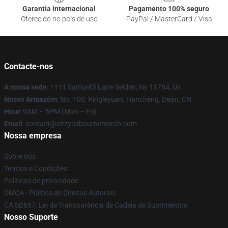
Garantia internacional
Pagamento 100% seguro
Oferecido no país de uso
PayPal / MasterCard / Visa
Contacte-nos
A nossa sede
: 1111 Samuel'S Lane Selden, Ny 11784, Us
Nosso Armazém
: No. 100, Pingleyuan, Hancheng, Beijin, CN
Hour
: 9AM – 5PM (Mon – Fri)
Email
: contact@ozzyosbournemerch.com
Nossa empresa
Sobre nós
Termos e Condições
Políticas de privacidade
DMCA - Política de Direitos Autorais
CA SB657: Lei de Transparência de Cadeia de Suprimentos
Nosso Suporte