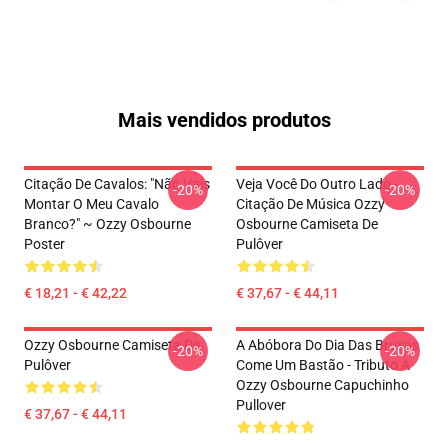
Mais vendidos produtos
Citação De Cavalos: "Não Vais
Veja Você Do Outro Lado -
-20%
-20%
Montar O Meu Cavalo
Citação De Música Ozzy
Branco?" ~ Ozzy Osbourne
Osbourne Camiseta De
Poster
Pulôver
€ 18,21 - € 42,22
€ 37,67 - € 44,11
Ozzy Osbourne Camiseta De
A Abóbora Do Dia Das Bruxas
-20%
-20%
Pulôver
Come Um Bastão - Tributo A
Ozzy Osbourne Capuchinho
Pullover
€ 37,67 - € 44,11