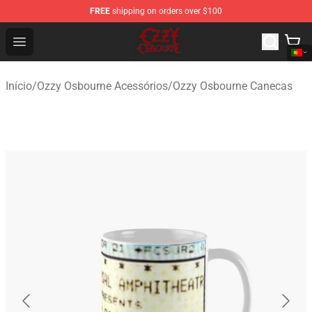
FREE
shipping on orders over $100
Ozzy Osbourne Store - Official Ozzy Osbourne Merchand
Open menu
Início
/
Ozzy Osbourne Acessórios
/
Ozzy Osbourne Canecas