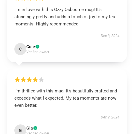
I’m in love with this Ozzy Osbourne mug! It’s
stunningly pretty and adds a touch of joy to my tea
moments. Highly recommended!
Dec 3, 2024
Cole
C
Verified owner
I’m thrilled with this mug! It’s beautifully crafted and
exceeds what I expected. My tea moments are now
even better.
Dec 2, 2024
Gia
G
Verified owner