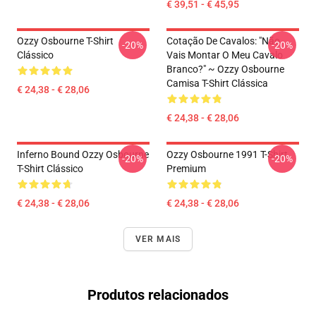
€ 39,51 - € 45,95
Ozzy Osbourne T-Shirt
Cotação De Cavalos: "Não
-20%
-20%
Clássico
Vais Montar O Meu Cavalo
Branco?" ~ Ozzy Osbourne
Camisa T-Shirt Clássica
€ 24,38 - € 28,06
€ 24,38 - € 28,06
Inferno Bound Ozzy Osbourne
Ozzy Osbourne 1991 T-Shirt
-20%
-20%
T-Shirt Clássico
Premium
€ 24,38 - € 28,06
€ 24,38 - € 28,06
VER MAIS
Produtos relacionados