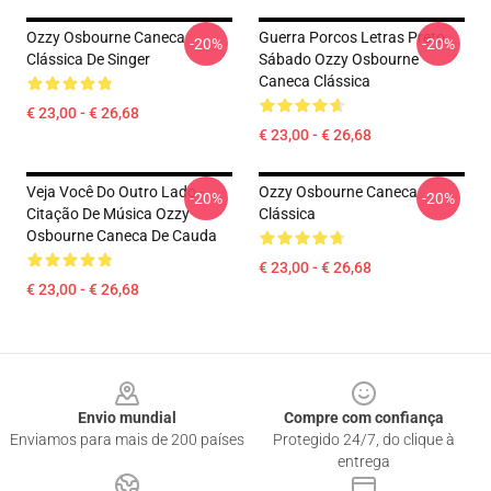
Ozzy Osbourne Caneca
Guerra Porcos Letras Preto
-20%
-20%
Clássica De Singer
Sábado Ozzy Osbourne
Caneca Clássica
€ 23,00 - € 26,68
€ 23,00 - € 26,68
Veja Você Do Outro Lado -
Ozzy Osbourne Caneca
-20%
-20%
Citação De Música Ozzy
Clássica
Osbourne Caneca De Cauda
€ 23,00 - € 26,68
€ 23,00 - € 26,68
Footer
Envio mundial
Compre com confiança
Enviamos para mais de 200 países
Protegido 24/7, do clique à
entrega