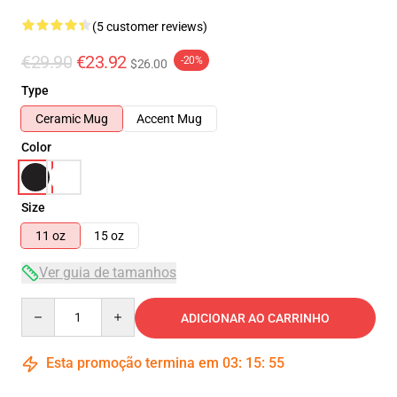
(5 customer reviews)
€29.90
€23.92
-20%
$26.00
Type
Ceramic Mug
Accent Mug
Color
Size
11 oz
15 oz
Ver guia de tamanhos
Quantity
ADICIONAR AO CARRINHO
Esta promoção termina em
03
:
15
:
54