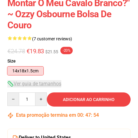
Montar O Meu Cavalo Branco?"
~ Ozzy Osbourne Bolsa De
Couro
(7 customer reviews)
€24.78
€19.83
-20%
$21.55
Size
14x18x1.5cm
Ver guia de tamanhos
Quantity
ADICIONAR AO CARRINHO
Esta promoção termina em
00
:
47
:
54
Deliver to United States