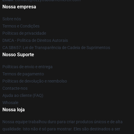
Nossa empresa
Sobre nós
Termos e Condições
Políticas de privacidade
DMCA - Política de Direitos Autorais
CA SB657: Lei de Transparência de Cadeia de Suprimentos
Nosso Suporte
Políticas de envio e entrega
Termos de pagamento
Políticas de devolução e reembolso
Contacte-nos
Ajuda ao cliente (FAQ)
Whosale
Nossa loja
Nossa equipe trabalhou duro para criar produtos únicos e de alta
qualidade. Isto não é só para mostrar. Eles são destinados a ser