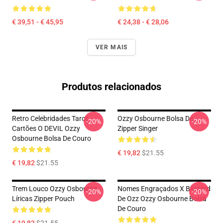
€ 39,51 - € 45,95
€ 24,38 - € 28,06
VER MAIS
Produtos relacionados
Retro Celebridades Tarot
Ozzy Osbourne Bolsa De
-20%
-20%
Cartões O DEVIL Ozzy
Zipper Singer
Osbourne Bolsa De Couro
€ 19,82
$21.55
€ 19,82
$21.55
Trem Louco Ozzy Osbourne
Nomes Engraçados X Blizzard
-20%
-20%
Líricas Zipper Pouch
De Ozz Ozzy Osbourne Bolsa
De Couro