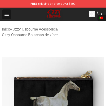
FREE
shipping on orders over $100
Ozzy Osbourne Store - Official Ozzy Osbourne Merchand
Open menu
Início
/
Ozzy Osbourne Acessórios
/
Ozzy Osbourne Bolachas de zíper