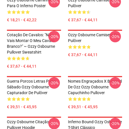
Ozzy Osbourne Caminhadas
Ozzy Osbourne Camiseta De
-20%
-20%
Para O Inferno Poster
Pulôver
€ 18,21 - € 42,22
€ 37,67 - € 44,11
Cotação De Cavalos: "Não
Ozzy Osbourne Camiseta De
-20%
-20%
Vais Montar O Meu Cavalo
Pulôver
Branco?" ~ Ozzy Osbourne
Pullover Sweatshirt
€ 37,67 - € 44,11
€ 37,67 - € 44,11
Guerra Porcos Letras Preto
Nomes Engraçados X Blizzard
-20%
-20%
Sábado Ozzy Osbourne
De Ozz Ozzy Osbourne
Capturador De Pulôver
Capuchinho Pullover
€ 39,51 - € 45,95
€ 39,51 - € 45,95
Ozzy Osbourne Citação
Inferno Bound Ozzy Osbourne
-20%
-20%
Pullover Hoodie
T-Shirt Clássico