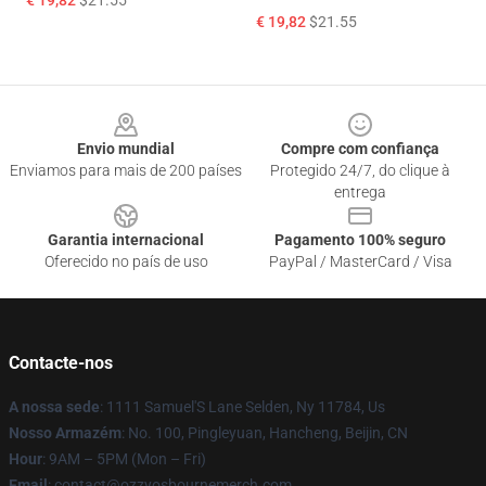
€ 19,82
$21.55
€ 19,82
$21.55
Footer
Envio mundial
Compre com confiança
Enviamos para mais de 200 países
Protegido 24/7, do clique à
entrega
Garantia internacional
Pagamento 100% seguro
Oferecido no país de uso
PayPal / MasterCard / Visa
Contacte-nos
A nossa sede
: 1111 Samuel'S Lane Selden, Ny 11784, Us
Nosso Armazém
: No. 100, Pingleyuan, Hancheng, Beijin, CN
Hour
: 9AM – 5PM (Mon – Fri)
Email
: contact@ozzyosbournemerch.com