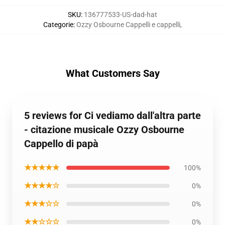
SKU
:
136777533-US-dad-hat
Categorie
:
Ozzy Osbourne Cappelli e cappelli
,
What Customers Say
5 reviews for Ci vediamo dall'altra parte
- citazione musicale Ozzy Osbourne
Cappello di papà
★★★★★
100%
★★★★☆
0%
★★★☆☆
0%
★★☆☆☆
0%