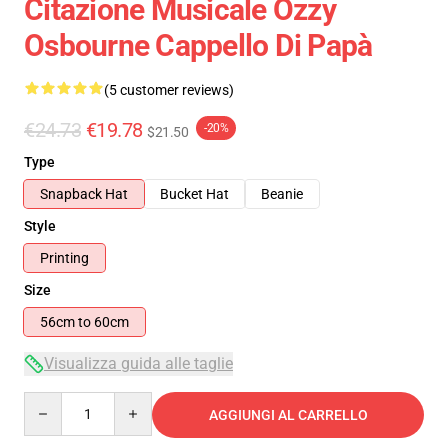
Citazione Musicale Ozzy
Osbourne Cappello Di Papà
(5 customer reviews)
€24.73
€19.78
-20%
$21.50
Type
Snapback Hat
Bucket Hat
Beanie
Style
Printing
Size
56cm to 60cm
Visualizza guida alle taglie
Quantity
AGGIUNGI AL CARRELLO