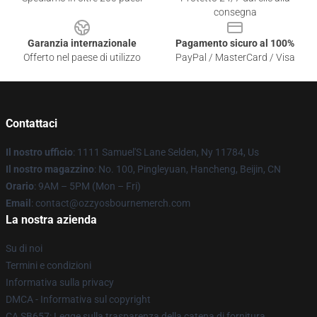
consegna
Garanzia internazionale
Pagamento sicuro al 100%
Offerto nel paese di utilizzo
PayPal / MasterCard / Visa
Contattaci
Il nostro ufficio
: 1111 Samuel'S Lane Selden, Ny 11784, Us
Il nostro magazzino
: No. 100, Pingleyuan, Hancheng, Beijin, CN
Orario
: 9AM – 5PM (Mon – Fri)
Email
: contact@ozzyosbournemerch.com
La nostra azienda
Su di noi
Termini e condizioni
Informativa sulla privacy
DMCA - Informativa sul copyright
CA SB657: Legge sulla trasparenza della catena di fornitura