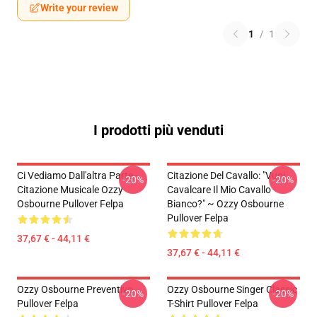
Write your review
1
/
1
I prodotti più venduti
Ci Vediamo Dall'altra Parte -
Citazione Del Cavallo: "Vuoi
-20%
-20%
Citazione Musicale Ozzy
Cavalcare Il Mio Cavallo
Osbourne Pullover Felpa
Bianco?" ~ Ozzy Osbourne
Pullover Felpa
37,67 € - 44,11 €
37,67 € - 44,11 €
Ozzy Osbourne Preventivo
Ozzy Osbourne Singer Classic
-20%
-20%
Pullover Felpa
T-Shirt Pullover Felpa