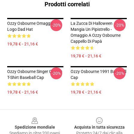
Prodotti correlati
Ozzy Osbourne Omaggio
La Zucca Di Halloween
-20%
-20%
Logo Dad Hat
Mangia Un Pipistrello -
Omaggio A Ozzy Osbourne
Cappello Di Papà
19,78 € - 21,16 €
19,78 € - 21,16 €
Ozzy Osbourne Singer Classic
Ozzy Osbourne 1991 Baseball
-20%
-20%
T-Shirt Baseball Cap
Cap
19,78 € - 21,16 €
19,78 € - 21,16 €
Footer
Spedizione mondiale
Acquista in tutta sicurezza
Spediamo in oltre 200 paesi
Protetto 24/7 dai clic alla