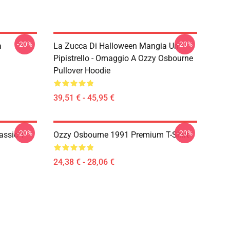
-20%
-20%
a
La Zucca Di Halloween Mangia Un
Pipistrello - Omaggio A Ozzy Osbourne
Pullover Hoodie
39,51 € - 45,95 €
-20%
-20%
ssic T-
Ozzy Osbourne 1991 Premium T-Shirt
24,38 € - 28,06 €