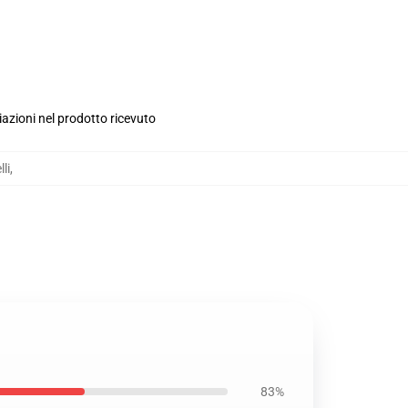
iazioni nel prodotto ricevuto
li
,
83%