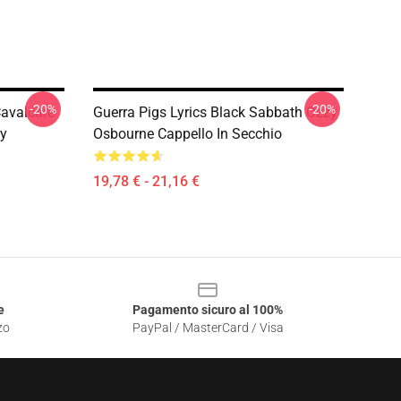
-20%
-20%
Cavalcare
Guerra Pigs Lyrics Black Sabbath Ozzy
zy
Osbourne Cappello In Secchio
19,78 € - 21,16 €
e
Pagamento sicuro al 100%
zo
PayPal / MasterCard / Visa