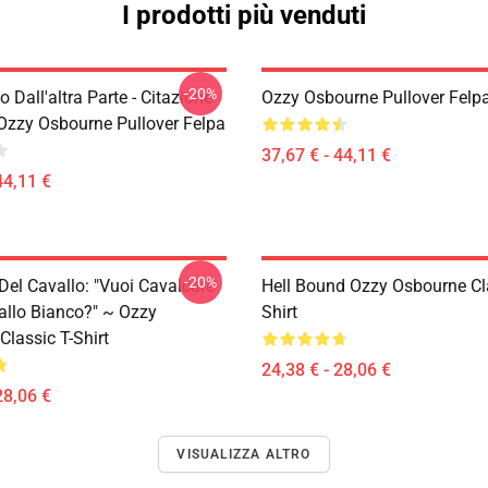
I prodotti più venduti
-20%
 Dall'altra Parte - Citazione
Ozzy Osbourne Pullover Felp
Ozzy Osbourne Pullover Felpa
37,67 € - 44,11 €
44,11 €
-20%
Del Cavallo: "Vuoi Cavalcare
Hell Bound Ozzy Osbourne Cla
allo Bianco?" ~ Ozzy
Shirt
lassic T-Shirt
24,38 € - 28,06 €
28,06 €
VISUALIZZA ALTRO