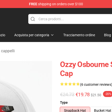
FREE
shipping on orders over $100
ndise Shop
zio
Acquista per categoria
Tracciamento ordine
Blog
 cappelli
Ozzy Osbourne S
Cap
(6 customer reviews
€24.73
€19.78
-20%
$21.50
Type
Snapback Hat
Bucket Hat