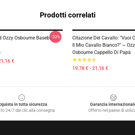
Prodotti correlati
-20%
d Ozzy Osbourne Baseball
Citazione Del Cavallo: "Vuoi 
Il Mio Cavallo Bianco?" ~ Oz
Osbourne Cappello Di Papà
21,16 €
19,78 € - 21,16 €
cquista in tutta sicurezza
Garanzia internazional
to 24/7 dai clic alla consegna
Offerto nel paese di utiliz