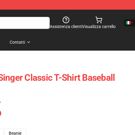
Assistenza clienti
Visualizza carrello
Contatti
inger Classic T-Shirt Baseball
)
Beanie