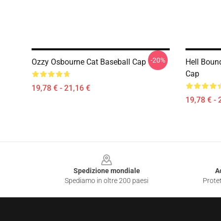
-20%
Ozzy Osbourne Cat Baseball Cap
Hell Boun
Cap
19,78 € - 21,16 €
19,78 € - 
Footer
Spedizione mondiale
A
Spediamo in oltre 200 paesi
Protet