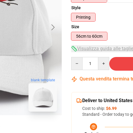
Style
Printing
Size
56cm to 60cm
Visualizza guida alle tagli
Quantity
Questa vendita termina 
blank template
Deliver to United States
Cost to ship:
$6.99
Standard - Order today to g