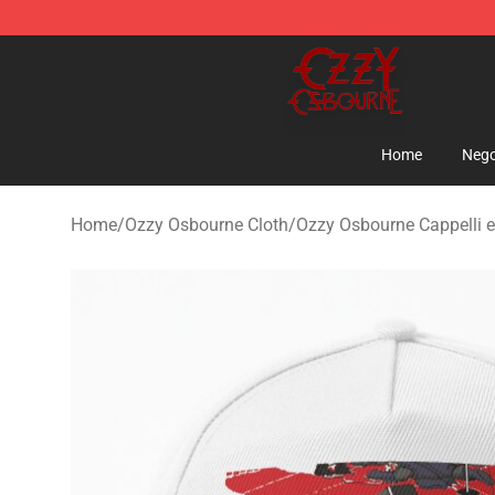
Ozzy Osbourne Store - Official Ozzy Osbourne Mercha
Home
Nego
Home
/
Ozzy Osbourne Cloth
/
Ozzy Osbourne Cappelli e