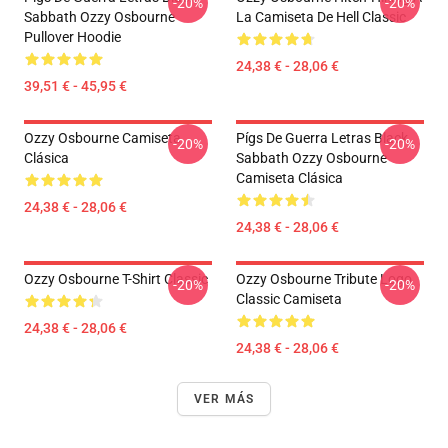
-20%
-20%
Sabbath Ozzy Osbourne
La Camiseta De Hell Classic
Pullover Hoodie
24,38 € - 28,06 €
39,51 € - 45,95 €
Ozzy Osbourne Camiseta
Pígs De Guerra Letras Black
-20%
-20%
Clásica
Sabbath Ozzy Osbourne
Camiseta Clásica
24,38 € - 28,06 €
24,38 € - 28,06 €
Ozzy Osbourne T-Shirt Classic
Ozzy Osbourne Tribute Logo
-20%
-20%
Classic Camiseta
24,38 € - 28,06 €
24,38 € - 28,06 €
VER MÁS