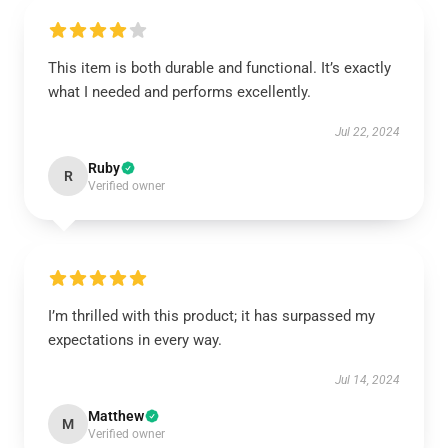
This item is both durable and functional. It’s exactly
what I needed and performs excellently.
Jul 22, 2024
Ruby
R
Verified owner
I’m thrilled with this product; it has surpassed my
expectations in every way.
Jul 14, 2024
Matthew
M
Verified owner