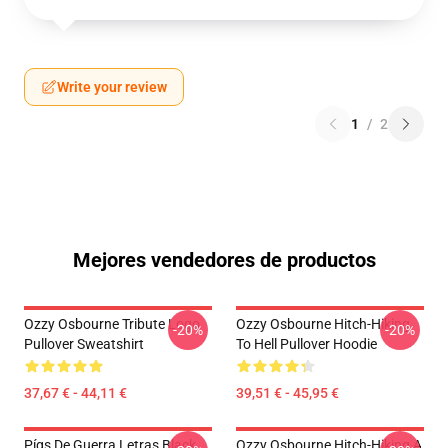
Write your review
1
/
2
Mejores vendedores de productos
Ozzy Osbourne Tribute Logo
Ozzy Osbourne Hitch-Hiking
-20%
-20%
Pullover Sweatshirt
To Hell Pullover Hoodie
37,67 € - 44,11 €
39,51 € - 45,95 €
Pígs De Guerra Letras Black
Ozzy Osbourne Hitch-Hiking A