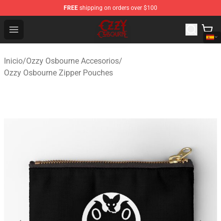
FREE
shipping on orders over $100
Ozzy Osbourne Store - Official Ozzy Osbourne Merchand
Open menu
Inicio
/
Ozzy Osbourne Accesorios
/
Ozzy Osbourne Zipper Pouches