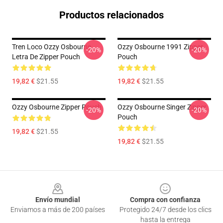
Productos relacionados
Tren Loco Ozzy Osbourne
Ozzy Osbourne 1991 Zipper
-20%
-20%
Letra De Zipper Pouch
Pouch
19,82 €
$21.55
19,82 €
$21.55
Ozzy Osbourne Zipper Pouch
Ozzy Osbourne Singer Zipper
-20%
-20%
Pouch
19,82 €
$21.55
19,82 €
$21.55
Footer
Envío mundial
Compra con confianza
Enviamos a más de 200 países
Protegido 24/7 desde los clics
hasta la entrega