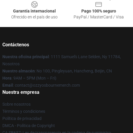
Garantía internacional
Pago 100% seguro
Ofrecido en el país de uso
PayPal / MasterCard / Visa
Contáctenos
Nuestra oficina principal
: 1111 Samuel's Lane Selden, Ny 11784,
Nosotros
Nuestro almacén
: No 100, Pingleyuan, Hancheng, Beijin, CN
Hora
: 9AM – 5PM (Mon – Fri)
Email
: contact@ozzyosbournemerch.com
Nuestra empresa
Sobre nosotros
Términos y condiciones
Política de privacidad
DMCA - Política de Copyright
CA SB657: Ley de transparencia en la cadena de suministro