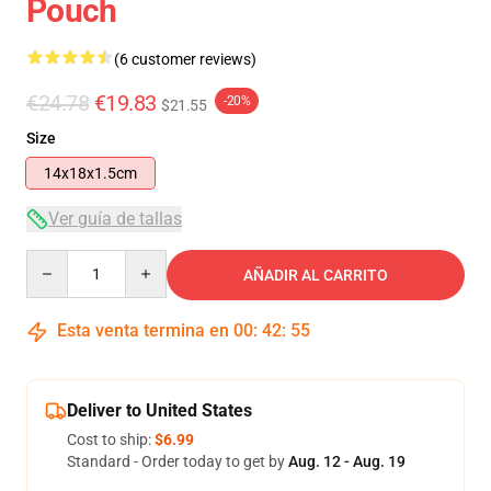
Pouch
(6 customer reviews)
€24.78
€19.83
-20%
$21.55
Size
14x18x1.5cm
Ver guía de tallas
Quantity
AÑADIR AL CARRITO
Esta venta termina en
00
:
42
:
54
Deliver to United States
Cost to ship:
$6.99
Standard - Order today to get by
Aug. 12 - Aug. 19