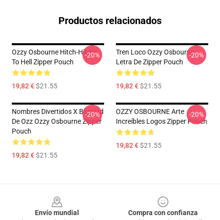
Productos relacionados
Ozzy Osbourne Hitch-Hiking
Tren Loco Ozzy Osbourne
-20%
-20%
To Hell Zipper Pouch
Letra De Zipper Pouch
19,82 €
$21.55
19,82 €
$21.55
Nombres Divertidos X Blizzard
OZZY OSBOURNE Arte
-20%
-20%
De Ozz Ozzy Osbourne Zipper
Increíbles Logos Zipper Pouch
Pouch
19,82 €
$21.55
19,82 €
$21.55
Footer
Envío mundial
Compra con confianza