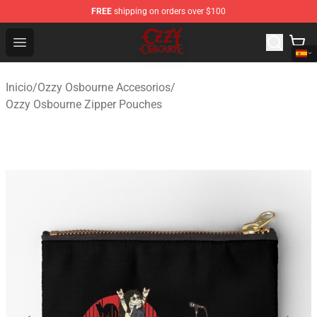
FREE
shipping on orders over $100
Ozzy Osbourne Store - Official Ozzy Osbourne Merchand
Open menu
Inicio
/
Ozzy Osbourne Accesorios
/
Ozzy Osbourne Zipper Pouches