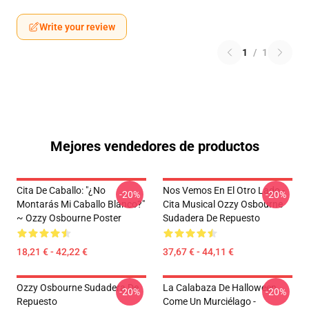
Write your review
1
/
1
Mejores vendedores de productos
Cita De Caballo: "¿No
Nos Vemos En El Otro Lado -
-20%
-20%
Montarás Mi Caballo Blanco?"
Cita Musical Ozzy Osbourne
~ Ozzy Osbourne Poster
Sudadera De Repuesto
18,21 € - 42,22 €
37,67 € - 44,11 €
Ozzy Osbourne Sudadera De
La Calabaza De Halloween
-20%
-20%
Repuesto
Come Un Murciélago -