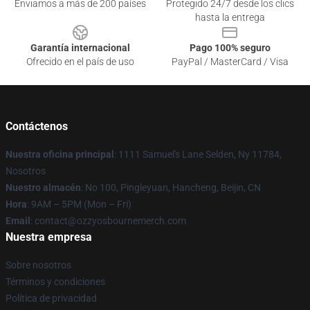
Enviamos a más de 200 países
Protegido 24/7 desde los clics
hasta la entrega
Garantía internacional
Pago 100% seguro
Ofrecido en el país de uso
PayPal / MasterCard / Visa
Contáctenos
Nuestra oficina principal
: 1111 Samuel's Lane Selden, Ny 11784,
Nosotros
Nuestro almacén
: No 100, Pingleyuan, Hancheng, Beijin, CN
Hora
: 9AM – 5PM (Mon – Fri)
Email
: contact@ozzyosbournemerch.com
Nuestra empresa
Sobre nosotros
Términos y condiciones
Política de privacidad