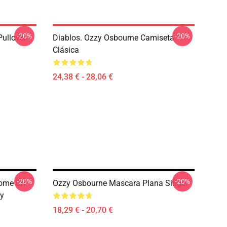
-20%
-20%
ullover
Diablos. Ozzy Osbourne Camiseta
Clásica
24,38 € - 28,06 €
-20%
-20%
Come Un
Ozzy Osbourne Mascara Plana Singer
zy
18,29 € - 20,70 €