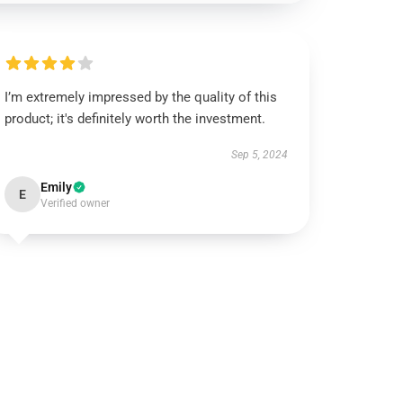
I’m extremely impressed by the quality of this
product; it's definitely worth the investment.
Sep 5, 2024
Emily
E
Verified owner