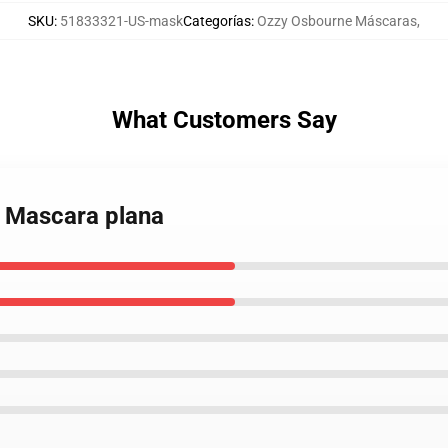
SKU
:
51833321-US-mask
Categorías
:
Ozzy Osbourne Máscaras
,
What Customers Say
e Mascara plana