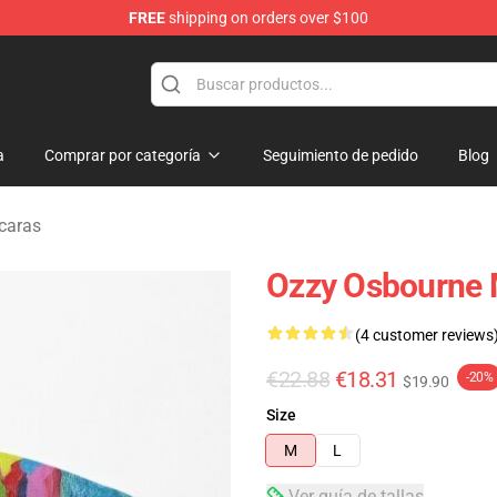
FREE
shipping on orders over $100
ndise Shop
a
Comprar por categoría
Seguimiento de pedido
Blog
caras
Ozzy Osbourne 
(4 customer reviews
€22.88
€18.31
-20%
$19.90
Size
M
L
Ver guía de tallas