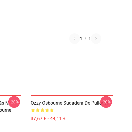
1
/
1
-20%
-20%
ás Mi
Ozzy Osbourne Sudadera De Pullover
ourne
37,67 € - 44,11 €