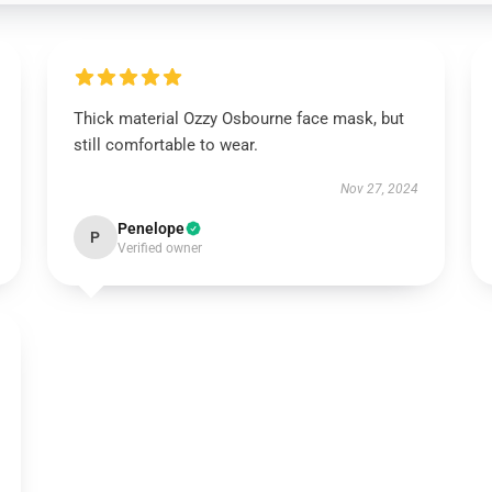
Thick material Ozzy Osbourne face mask, but
still comfortable to wear.
Nov 27, 2024
Penelope
P
Verified owner