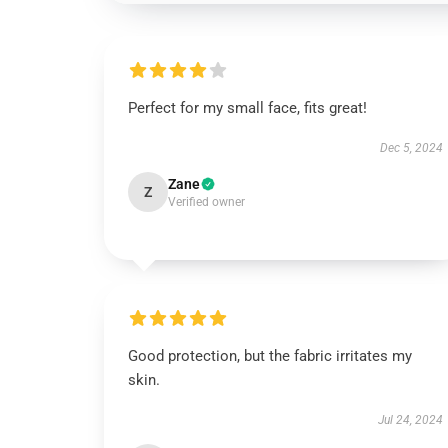
Perfect for my small face, fits great!
Dec 5, 2024
Zane
Z
Verified owner
Good protection, but the fabric irritates my
skin.
Jul 24, 2024