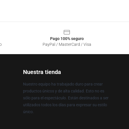
Pago 100% seguro
o
PayPal / MasterCard / Visa
Nuestra tienda
Nuestro equipo ha trabajado duro para crear
productos únicos y de alta calidad. Esto no es
sólo para el espectáculo. Están destinados a ser
utilizados todos los días para expresar su estilo
único.