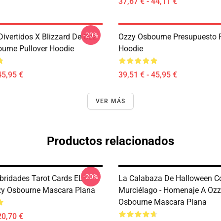
37,67 € - 44,11 €
-20%
ivertidos X Blizzard De Ozz
Ozzy Osbourne Presupuesto P
urne Pullover Hoodie
Hoodie
45,95 €
39,51 € - 45,95 €
VER MÁS
Productos relacionados
-20%
ebridades Tarot Cards EL
La Calabaza De Halloween 
zy Osbourne Mascara Plana
Murciélago - Homenaje A Oz
Osbourne Mascara Plana
20,70 €