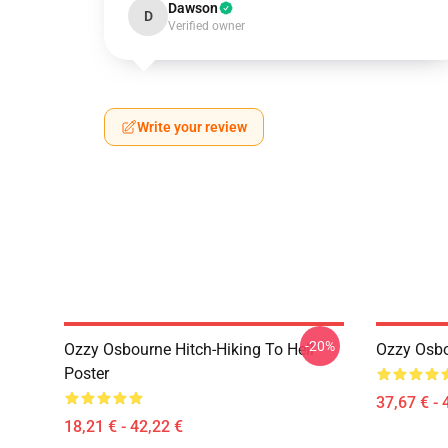
Dawson
D
Verified owner
Write your review
-20%
Ozzy Osbourne Hitch-Hiking To Hell
Ozzy Osbo
Poster
37,67 € - 
18,21 € - 42,22 €