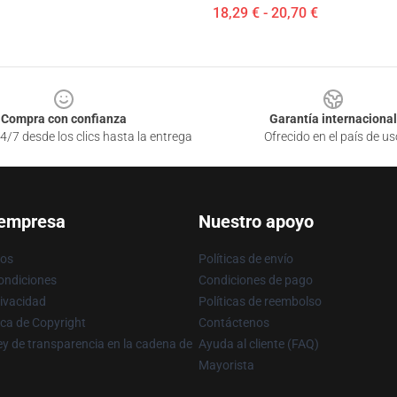
18,29 € - 20,70 €
Compra con confianza
Garantía internacional
4/7 desde los clics hasta la entrega
Ofrecido en el país de us
 empresa
Nuestro apoyo
ros
Políticas de envío
ondiciones
Condiciones de pago
rivacidad
Políticas de reembolso
ica de Copyright
Contáctenos
y de transparencia en la cadena de
Ayuda al cliente (FAQ)
Mayorista