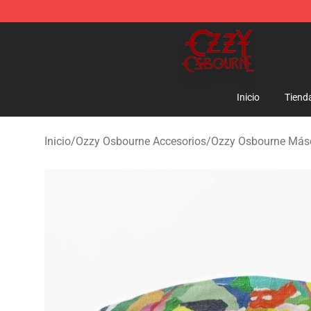
Ozzy Osbourne Store - Official Ozzy Osbourne Mercha
Inicio
Tiend
Inicio
/
Ozzy Osbourne Accesorios
/
Ozzy Osbourne Más