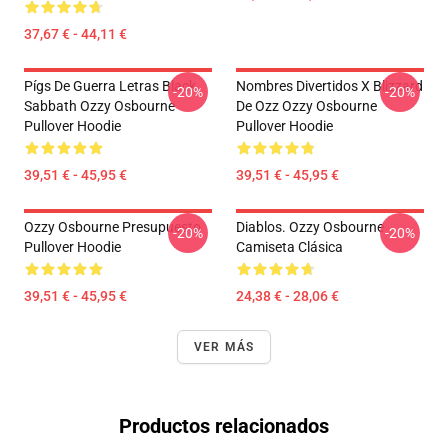
37,67 € - 44,11 €
Pígs De Guerra Letras Black
Nombres Divertidos X Blizzard
-20%
-20%
Sabbath Ozzy Osbourne
De Ozz Ozzy Osbourne
Pullover Hoodie
Pullover Hoodie
39,51 € - 45,95 €
39,51 € - 45,95 €
Ozzy Osbourne Presupuesto
Diablos. Ozzy Osbourne
-20%
-20%
Pullover Hoodie
Camiseta Clásica
39,51 € - 45,95 €
24,38 € - 28,06 €
VER MÁS
Productos relacionados