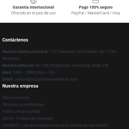
Garantía internacional
Pago 100% seguro
Ofrecido en el país de uso
PayPal / MasterCard / Visa
Contáctenos
Nuestra oficina principal
: 1111 Samuel's Lane Selden, Ny 11784,
Nosotros
Nuestro almacén
: No 100, Pingleyuan, Hancheng, Beijin, CN
Hora
: 9AM – 5PM (Mon – Fri)
Email
: contact@ozzyosbournemerch.com
Nuestra empresa
Sobre nosotros
Términos y condiciones
Política de privacidad
DMCA - Política de Copyright
CA SB657: Ley de transparencia en la cadena de suministro