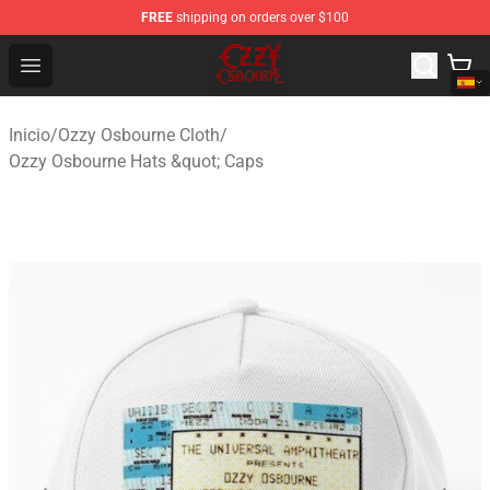
FREE
shipping on orders over $100
Ozzy Osbourne Store - Official Ozzy Osbourne Merchand
Open menu
Inicio
/
Ozzy Osbourne Cloth
/
Ozzy Osbourne Hats &quot; Caps