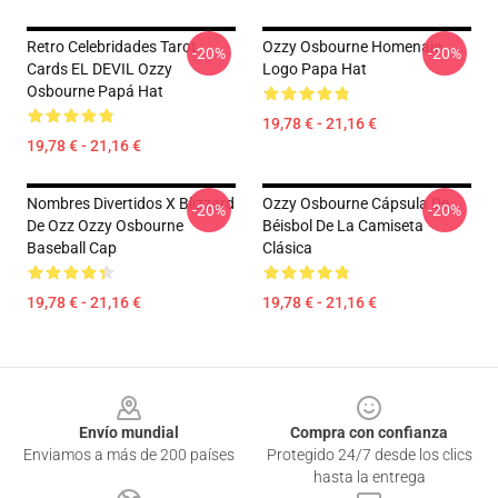
Retro Celebridades Tarot
Ozzy Osbourne Homenaje
-20%
-20%
Cards EL DEVIL Ozzy
Logo Papa Hat
Osbourne Papá Hat
19,78 € - 21,16 €
19,78 € - 21,16 €
Nombres Divertidos X Blizzard
Ozzy Osbourne Cápsula De
-20%
-20%
De Ozz Ozzy Osbourne
Béisbol De La Camiseta
Baseball Cap
Clásica
19,78 € - 21,16 €
19,78 € - 21,16 €
Footer
Envío mundial
Compra con confianza
Enviamos a más de 200 países
Protegido 24/7 desde los clics
hasta la entrega