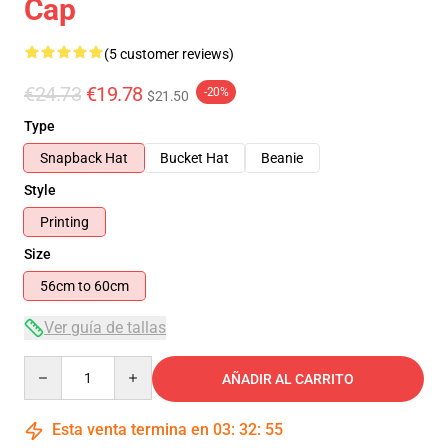
Cap
(5 customer reviews)
€24.73
€19.78
-20%
$21.50
Type
Snapback Hat
Bucket Hat
Beanie
Style
Printing
Size
56cm to 60cm
Ver guía de tallas
Quantity
AÑADIR AL CARRITO
Esta venta termina en
03
:
32
:
54