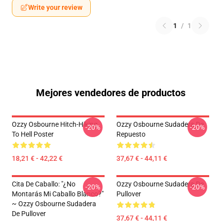
Write your review
1
/
1
Mejores vendedores de productos
Ozzy Osbourne Hitch-Hiking
Ozzy Osbourne Sudadera De
-20%
-20%
To Hell Poster
Repuesto
18,21 € - 42,22 €
37,67 € - 44,11 €
Cita De Caballo: "¿No
Ozzy Osbourne Sudadera De
-20%
-20%
Montarás Mi Caballo Blanco?"
Pullover
~ Ozzy Osbourne Sudadera
De Pullover
37,67 € - 44,11 €