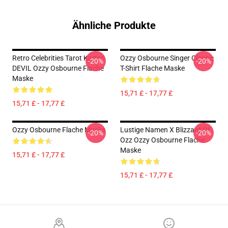
Ähnliche Produkte
Retro Celebrities Tarot Karten
Ozzy Osbourne Singer Classic
-20%
-20%
DEVIL Ozzy Osbourne Flache
T-Shirt Flache Maske
Maske
15,71 £ - 17,77 £
15,71 £ - 17,77 £
Ozzy Osbourne Flache Maske
Lustige Namen X Blizzard Of
-20%
-20%
Ozz Ozzy Osbourne Flache
Maske
15,71 £ - 17,77 £
15,71 £ - 17,77 £
Footer