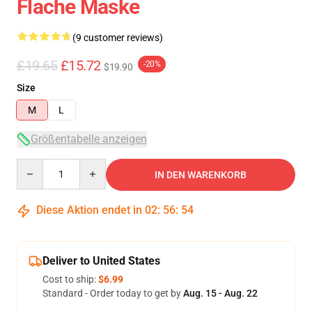
Flache Maske
(9 customer reviews)
£19.65
£15.72
-20%
$19.90
Size
M
L
Größentabelle anzeigen
Quantity
IN DEN WARENKORB
Diese Aktion endet in
02
:
56
:
54
Deliver to United States
Cost to ship:
$6.99
Standard - Order today to get by
Aug. 15 - Aug. 22