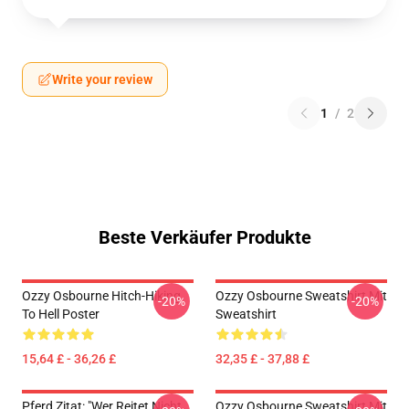
Write your review
1
/
2
Beste Verkäufer Produkte
Ozzy Osbourne Hitch-Hiking
Ozzy Osbourne Sweatshirt Mit
-20%
-20%
To Hell Poster
Sweatshirt
15,64 £ - 36,26 £
32,35 £ - 37,88 £
Pferd Zitat: "Wer Reitet Nicht
Ozzy Osbourne Sweatshirt Mit