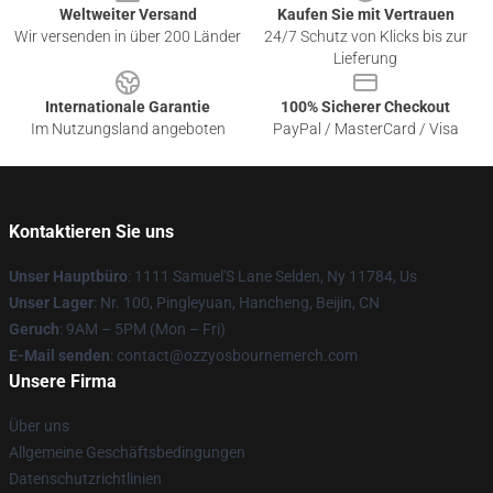
Weltweiter Versand
Kaufen Sie mit Vertrauen
Wir versenden in über 200 Länder
24/7 Schutz von Klicks bis zur
Lieferung
Internationale Garantie
100% Sicherer Checkout
Im Nutzungsland angeboten
PayPal / MasterCard / Visa
Kontaktieren Sie uns
Unser Hauptbüro
: 1111 Samuel'S Lane Selden, Ny 11784, Us
Unser Lager
: Nr. 100, Pingleyuan, Hancheng, Beijin, CN
Geruch
: 9AM – 5PM (Mon – Fri)
E-Mail senden
: contact@ozzyosbournemerch.com
Unsere Firma
Über uns
Allgemeine Geschäftsbedingungen
Datenschutzrichtlinien