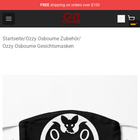
FREE
shipping on orders over $100
Ozzy Osbourne Store - Official Ozzy Osbourne Merchand
Open menu
Startseite
/
Ozzy Osbourne Zubehör
/
Ozzy Osbourne Gesichtsmasken