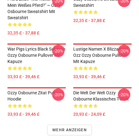
-20%
-20%
Mein Weißes Pferd?" ~ Ozzy
Sweatshirt
Osbourne Sweatshirt Mit
Sweatshirt
32,35 £ - 37,88 £
32,35 £ - 37,88 £
War Pigs Lyrics Black Sabbath
Lustige Namen X Blizzard Of
-20%
-20%
Ozzy Osbourne Pullover Mit
Ozz Ozzy Osbourne Pullover
Kapuze
Mit Kapuze
33,93 £ - 39,46 £
33,93 £ - 39,46 £
Ozzy Osbourne Zitat Pullover
Die Welt Der Welt Ozzy
-20%
-20%
Hoodie
Osbourne Klassisches T-Shirt
33,93 £ - 39,46 £
20,93 £ - 24,09 £
MEHR ANZEIGEN