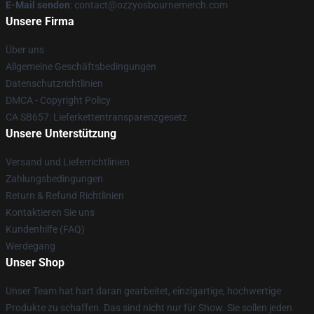
E-Mail senden
: contact@ozzyosbournemerch.com
Unsere Firma
Über uns
Allgemeine Geschäftsbedingungen
Datenschutzrichtlinien
DMCA - Copyright Policy
CA SB657: Lieferkettentransparenzgesetz
Unsere Unterstützung
Versand und Lieferrichtlinien
Zahlungsbedingungen
Return & Refund Richtlinien
Kontaktieren Sie uns
Kundenhilfe (FAQ)
Werdegang
Unser Shop
Unser Team hat hart daran gearbeitet, einzigartige, hochwertige
Produkte zu schaffen. Das sind nicht nur für Show. Sie sollen jeden