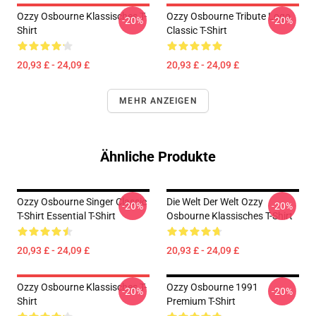
Ozzy Osbourne Klassisches T-
Ozzy Osbourne Tribute Logo
-20%
-20%
Shirt
Classic T-Shirt
20,93 £ - 24,09 £
20,93 £ - 24,09 £
MEHR ANZEIGEN
Ähnliche Produkte
Ozzy Osbourne Singer Classic
Die Welt Der Welt Ozzy
-20%
-20%
T-Shirt Essential T-Shirt
Osbourne Klassisches T-Shirt
20,93 £ - 24,09 £
20,93 £ - 24,09 £
Ozzy Osbourne Klassisches T-
Ozzy Osbourne 1991
-20%
-20%
Shirt
Premium T-Shirt