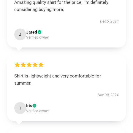
Amazing quality shirt for the price; I’m definitely
considering buying more.
Dec 5, 2024
Jared
J
Verified owner
Shirt is lightweight and very comfortable for
summer..
Nov 30, 2024
Iris
I
Verified owner