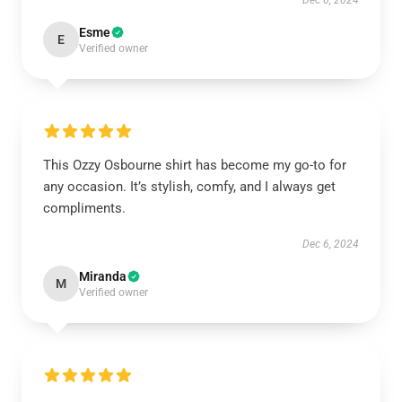
Dec 6, 2024
Esme
E
Verified owner
This Ozzy Osbourne shirt has become my go-to for
any occasion. It’s stylish, comfy, and I always get
compliments.
Dec 6, 2024
Miranda
M
Verified owner