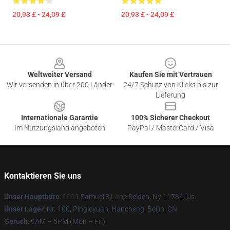
20,93 £ - 24,09 £
20,93 £ - 24,09 £
Footer
Weltweiter Versand
Kaufen Sie mit Vertrauen
Wir versenden in über 200 Länder
24/7 Schutz von Klicks bis zur
Lieferung
Internationale Garantie
100% Sicherer Checkout
Im Nutzungsland angeboten
PayPal / MasterCard / Visa
Kontaktieren Sie uns
Unser Hauptbüro
: 1111 Samuel'S Lane Selden, Ny 11784, Us
Unser Lager
: Nr. 100, Pingleyuan, Hancheng, Beijin, CN
Geruch
: 9AM – 5PM (Mon – Fri)