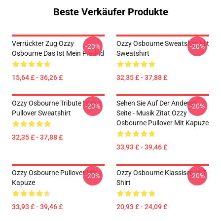
Beste Verkäufer Produkte
Verrückter Zug Ozzy
Ozzy Osbourne Sweatshirt Mit
-20%
-20%
Osbourne Das Ist Mein Freund
Sweatshirt
15,64 £ - 36,26 £
32,35 £ - 37,88 £
Ozzy Osbourne Tribute Logo
Sehen Sie Auf Der Anderen
-20%
-20%
Pullover Sweatshirt
Seite - Musik Zitat Ozzy
Osbourne Pullover Mit Kapuze
32,35 £ - 37,88 £
33,93 £ - 39,46 £
Ozzy Osbourne Pullover Mit
Ozzy Osbourne Klassisches T-
-20%
-20%
Kapuze
Shirt
33,93 £ - 39,46 £
20,93 £ - 24,09 £