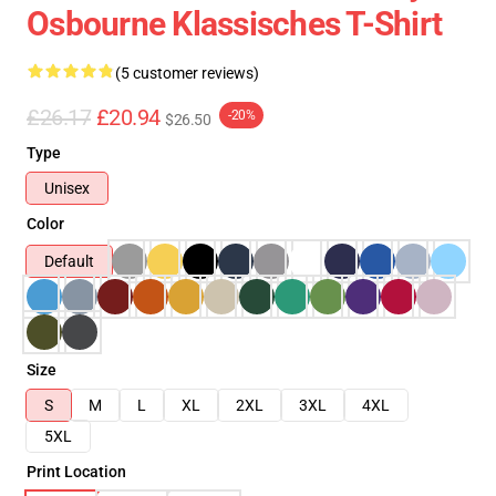
Osbourne Klassisches T-Shirt
(5 customer reviews)
£26.17
£20.94
-20%
$26.50
Type
Unisex
Color
Default
Size
S
M
L
XL
2XL
3XL
4XL
5XL
Print Location