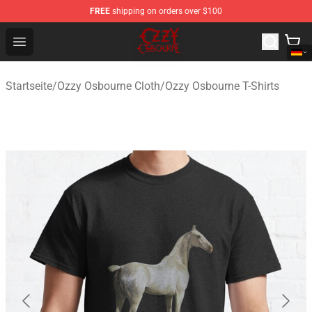
FREE
shipping on orders over $100
Ozzy Osbourne Store - Official Ozzy Osbourne Merchand
Open menu
Startseite
/
Ozzy Osbourne Cloth
/
Ozzy Osbourne T-Shirts