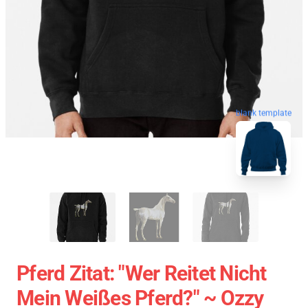
blank template
Pferd Zitat: "Wer Reitet Nicht
Mein Weißes Pferd?" ~ Ozzy