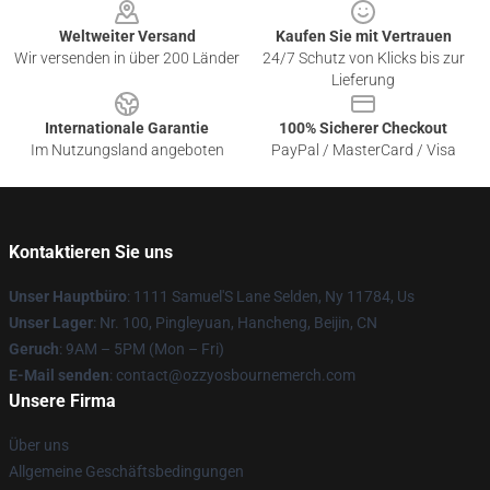
Weltweiter Versand
Kaufen Sie mit Vertrauen
Wir versenden in über 200 Länder
24/7 Schutz von Klicks bis zur
Lieferung
Internationale Garantie
100% Sicherer Checkout
Im Nutzungsland angeboten
PayPal / MasterCard / Visa
Kontaktieren Sie uns
Unser Hauptbüro
: 1111 Samuel'S Lane Selden, Ny 11784, Us
Unser Lager
: Nr. 100, Pingleyuan, Hancheng, Beijin, CN
Geruch
: 9AM – 5PM (Mon – Fri)
E-Mail senden
: contact@ozzyosbournemerch.com
Unsere Firma
Über uns
Allgemeine Geschäftsbedingungen