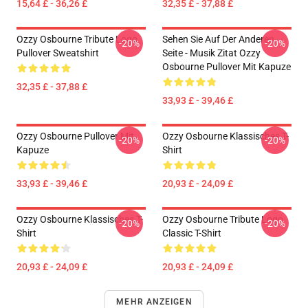
15,64 £ - 36,26 £
32,35 £ - 37,88 £
Ozzy Osbourne Tribute Logo
Sehen Sie Auf Der Anderen
-20%
-20%
Pullover Sweatshirt
Seite - Musik Zitat Ozzy
Osbourne Pullover Mit Kapuze
32,35 £ - 37,88 £
33,93 £ - 39,46 £
Ozzy Osbourne Pullover Mit
Ozzy Osbourne Klassisches T-
-20%
-20%
Kapuze
Shirt
33,93 £ - 39,46 £
20,93 £ - 24,09 £
Ozzy Osbourne Klassisches T-
Ozzy Osbourne Tribute Logo
-20%
-20%
Shirt
Classic T-Shirt
20,93 £ - 24,09 £
20,93 £ - 24,09 £
MEHR ANZEIGEN