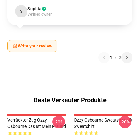
Sophia
S
Verified owner
Write your review
1
/
2
Beste Verkäufer Produkte
Verrückter Zug Ozzy
Ozzy Osbourne Sweatshirt Mit
-20%
-20%
Osbourne Das Ist Mein Freund
Sweatshirt