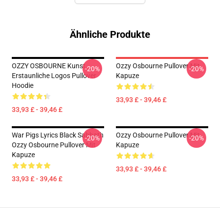
Ähnliche Produkte
OZZY OSBOURNE Kunst
Ozzy Osbourne Pullover Mit
-20%
-20%
Erstaunliche Logos Pullover
Kapuze
Hoodie
33,93 £ - 39,46 £
33,93 £ - 39,46 £
War Pigs Lyrics Black Sabbath
Ozzy Osbourne Pullover Mit
-20%
-20%
Ozzy Osbourne Pullover Mit
Kapuze
Kapuze
33,93 £ - 39,46 £
33,93 £ - 39,46 £
Footer