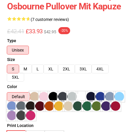
Osbourne Pullover Mit Kapuze
(7 customer reviews)
£42.41
£33.93
-20%
$42.95
Type
Unisex
Size
S
M
L
XL
2XL
3XL
4XL
5XL
Color
Default
Print Location