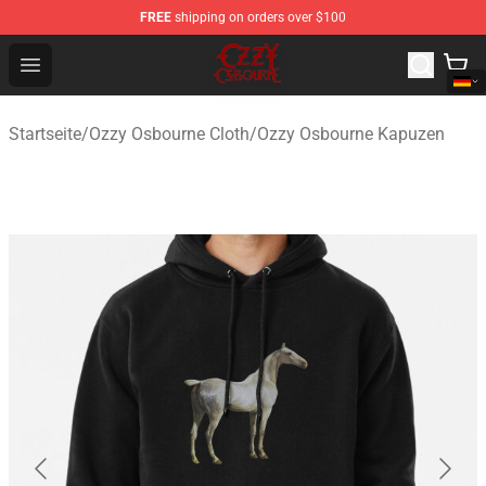
FREE
shipping on orders over $100
Ozzy Osbourne Store - Official Ozzy Osbourne Merchand
Open menu
Startseite
/
Ozzy Osbourne Cloth
/
Ozzy Osbourne Kapuzen