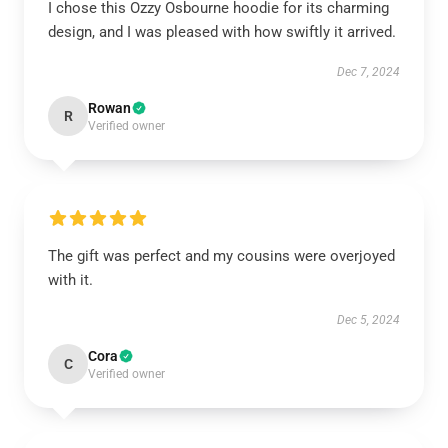
I chose this Ozzy Osbourne hoodie for its charming
design, and I was pleased with how swiftly it arrived.
Dec 7, 2024
Rowan
R
Verified owner
The gift was perfect and my cousins were overjoyed
with it.
Dec 5, 2024
Cora
C
Verified owner