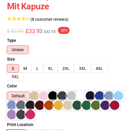
Mit Kapuze
(8 customer reviews)
£42.41
£33.93
-20%
$42.95
Type
Unisex
Size
S
M
L
XL
2XL
3XL
4XL
5XL
Color
Default
Print Location