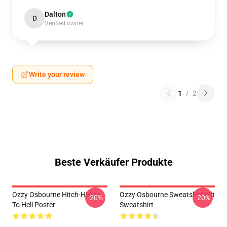
Dalton
D
Verified owner
Write your review
1
/
2
Beste Verkäufer Produkte
Ozzy Osbourne Hitch-Hiking
Ozzy Osbourne Sweatshirt Mit
-20%
-20%
To Hell Poster
Sweatshirt