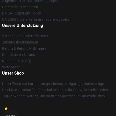
Allgemeine Geschäftsbedingungen
Datenschutzrichtlinien
DMCA - Copyright Policy
CA SB657: Lieferkettentransparenzgesetz
Unsere Unterstützung
Versand und Lieferrichtlinien
Zahlungsbedingungen
Return & Refund Richtlinien
Kontaktieren Sie uns
Kundenhilfe (FAQ)
Werdegang
Unser Shop
Unser Team hat hart daran gearbeitet, einzigartige, hochwertige
Produkte zu schaffen. Das sind nicht nur für Show. Sie sollen jeden
Tag verwendet werden, um Ihren einzigartigen Stil auszudrücken.