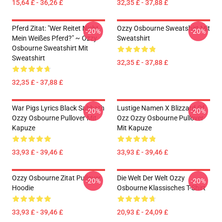
15,64 £ - 36,26 £
32,35 £ - 37,88 £
Pferd Zitat: "Wer Reitet Nicht
Ozzy Osbourne Sweatshirt Mit
-20%
-20%
Mein Weißes Pferd?" ~ Ozzy
Sweatshirt
Osbourne Sweatshirt Mit
Sweatshirt
32,35 £ - 37,88 £
32,35 £ - 37,88 £
War Pigs Lyrics Black Sabbath
Lustige Namen X Blizzard Of
-20%
-20%
Ozzy Osbourne Pullover Mit
Ozz Ozzy Osbourne Pullover
Kapuze
Mit Kapuze
33,93 £ - 39,46 £
33,93 £ - 39,46 £
Ozzy Osbourne Zitat Pullover
Die Welt Der Welt Ozzy
-20%
-20%
Hoodie
Osbourne Klassisches T-Shirt
33,93 £ - 39,46 £
20,93 £ - 24,09 £