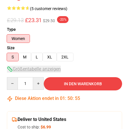
(5 customer reviews)
£29.13
£23.31
-20%
$29.50
Type
Women
Size
S
M
L
XL
2XL
Größentabelle anzeigen
Quantity
IN DEN WARENKORB
Diese Aktion endet in
01
:
50
:
54
Deliver to United States
Cost to ship:
$6.99