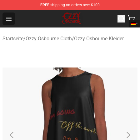
FREE
shipping on orders over $100
Ozzy Osbourne Store - Official Ozzy Osbourne Merchand
Open menu
Startseite
/
Ozzy Osbourne Cloth
/
Ozzy Osbourne Kleider