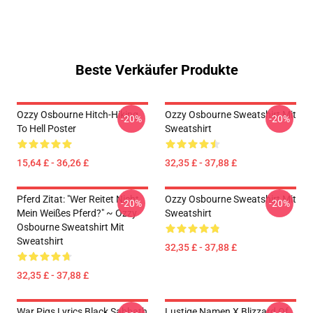
Beste Verkäufer Produkte
Ozzy Osbourne Hitch-Hiking
Ozzy Osbourne Sweatshirt Mit
-20%
-20%
To Hell Poster
Sweatshirt
15,64 £ - 36,26 £
32,35 £ - 37,88 £
Pferd Zitat: "Wer Reitet Nicht
Ozzy Osbourne Sweatshirt Mit
-20%
-20%
Mein Weißes Pferd?" ~ Ozzy
Sweatshirt
Osbourne Sweatshirt Mit
Sweatshirt
32,35 £ - 37,88 £
32,35 £ - 37,88 £
War Pigs Lyrics Black Sabbath
Lustige Namen X Blizzard Of