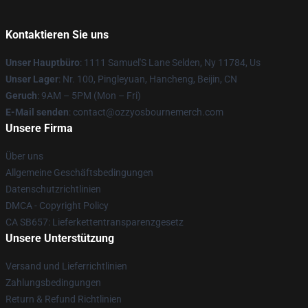
Kontaktieren Sie uns
Unser Hauptbüro
: 1111 Samuel'S Lane Selden, Ny 11784, Us
Unser Lager
: Nr. 100, Pingleyuan, Hancheng, Beijin, CN
Geruch
: 9AM – 5PM (Mon – Fri)
E-Mail senden
: contact@ozzyosbournemerch.com
Unsere Firma
Über uns
Allgemeine Geschäftsbedingungen
Datenschutzrichtlinien
DMCA - Copyright Policy
CA SB657: Lieferkettentransparenzgesetz
Unsere Unterstützung
Versand und Lieferrichtlinien
Zahlungsbedingungen
Return & Refund Richtlinien