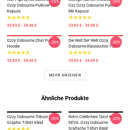
-20%
-20%
Ozzy Osbourne Pullover Mit
Ozz Ozzy Osbourne Pullover
Kapuze
Mit Kapuze
33,93 £ - 39,46 £
33,93 £ - 39,46 £
Ozzy Osbourne Zitat Pullover
Die Welt Der Welt Ozzy
-20%
-20%
Hoodie
Osbourne Klassisches T-Shirt
33,93 £ - 39,46 £
20,93 £ - 24,09 £
MEHR ANZEIGEN
Ähnliche Produkte
Ozzy Osbourne Tribute Logo
Retro Celebrities Tarot Karten
-20%
-20%
Graphic T-Shirt Kleid
DEVIL Ozzy Osbourne
Grafische T-Shirt Kleid