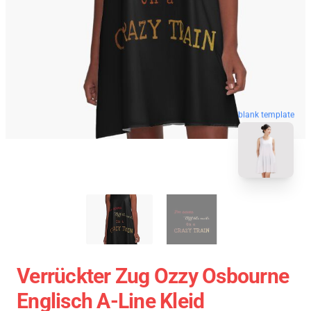
blank template
Verrückter Zug Ozzy Osbourne
Englisch A-Line Kleid