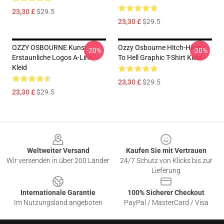
23,30 £
$29.5
23,30 £
$29.5
OZZY OSBOURNE Kunst
Ozzy Osbourne Hitch-Hiking
-20%
-20%
Erstaunliche Logos A-Line
To Hell Graphic T-Shirt Kleid
Kleid
23,30 £
$29.5
23,30 £
$29.5
Footer
Weltweiter Versand
Kaufen Sie mit Vertrauen
Wir versenden in über 200 Länder
24/7 Schutz von Klicks bis zur
Lieferung
Internationale Garantie
100% Sicherer Checkout
Im Nutzungsland angeboten
PayPal / MasterCard / Visa