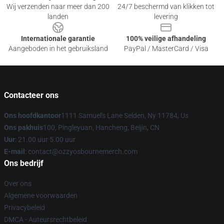
Wij verzenden naar meer dan 200
24/7 beschermd van klikken tot
landen
levering
Internationale garantie
100% veilige afhandeling
Aangeboden in het gebruiksland
PayPal / MasterCard / Visa
Contacteer ons
Ons hoofdkantoor
1111 Samuel's Lane Selden, Ny 11784, Us
Ons pakhuis
100, Pingleyuan, Hancheng, Beijin, CN
Uur
: 21.00 uur 5.00 uur
E-mail
: contact@ozzyosbournemerch.com
Ons bedrijf
Over ons
Algemene voorwaarden
Privacybeleid
DMCA - Auteursrechtbeleid