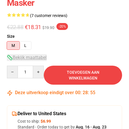
Masker
(7 customer reviews)
€22.88
€18.31
-20%
$19.90
Size
M
L
Bekijk maattabel
Quantity
TOEVOEGEN AAN
WINKELWAGEN
Deze uitverkoop eindigt over
00
:
28
:
54
Deliver to United States
Cost to ship:
$6.99
Standard - Order today to get by
Aug. 16 - Aug. 23