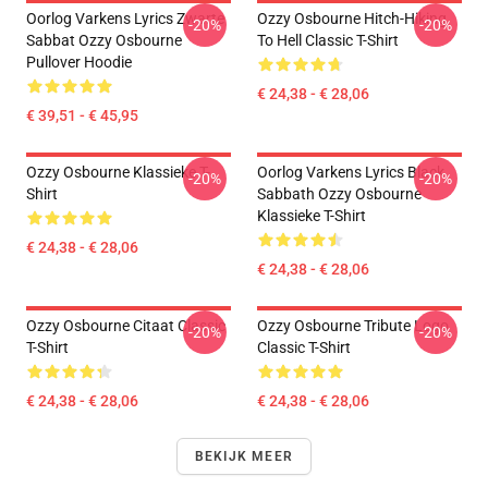
Oorlog Varkens Lyrics Zwarte
Ozzy Osbourne Hitch-Hiking
-20%
-20%
Sabbat Ozzy Osbourne
To Hell Classic T-Shirt
Pullover Hoodie
€ 24,38 - € 28,06
€ 39,51 - € 45,95
Ozzy Osbourne Klassieke T-
Oorlog Varkens Lyrics Black
-20%
-20%
Shirt
Sabbath Ozzy Osbourne
Klassieke T-Shirt
€ 24,38 - € 28,06
€ 24,38 - € 28,06
Ozzy Osbourne Citaat Classic
Ozzy Osbourne Tribute Logo
-20%
-20%
T-Shirt
Classic T-Shirt
€ 24,38 - € 28,06
€ 24,38 - € 28,06
BEKIJK MEER