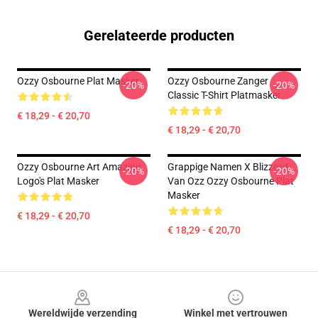
Gerelateerde producten
Ozzy Osbourne Plat Masker
Ozzy Osbourne Zanger
-20%
-20%
Classic T-Shirt Platmasker
€ 18,29 - € 20,70
€ 18,29 - € 20,70
Ozzy Osbourne Art Amazing
Grappige Namen X Blizzard
-20%
-20%
Logo's Plat Masker
Van Ozz Ozzy Osbourne Plat
Masker
€ 18,29 - € 20,70
€ 18,29 - € 20,70
Footer
Wereldwijde verzending
Winkel met vertrouwen