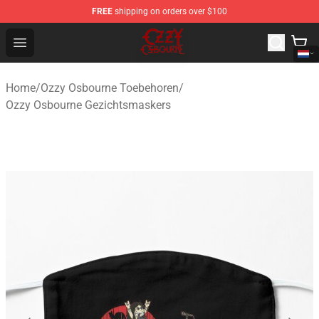
FREE
shipping on orders over $100
Ozzy Osbourne Store - Official Ozzy Osbourne Merchand
Open menu
Home
/
Ozzy Osbourne Toebehoren
/
Ozzy Osbourne Gezichtsmaskers