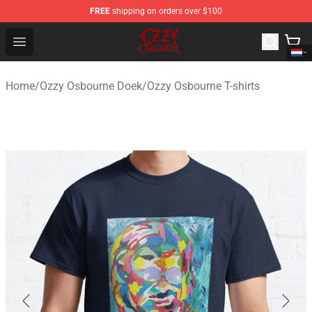
FREE
shipping on orders over $100
Ozzy Osbourne Store - Official Ozzy Osbourne Merchand
Open menu
Home
/
Ozzy Osbourne Doek
/
Ozzy Osbourne T-shirts