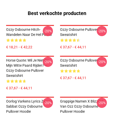
Best verkochte producten
Ozzy Osbourne Hitch-
Ozzy Osbourne Pullover
-20%
-20%
Wandelen Naar De Hel Poster
Sweatshirt
€ 18,21 - € 42,22
€ 37,67 - € 44,11
Horse Quote: Wil Je Niet Op
Ozzy Osbourne Pullover
-20%
-20%
Mijn Witte Paard Rijden? ~
Sweatshirt
Ozzy Osbourne Pullover
Sweatshirt
€ 37,67 - € 44,11
€ 37,67 - € 44,11
Oorlog Varkens Lyrics Zwarte
Grappige Namen X Blizzard
-20%
-20%
Sabbat Ozzy Osbourne
Van Ozz Ozzy Osbourne
Pullover Hoodie
Pullover Hoodie