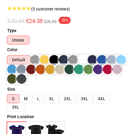
(5 customer reviews)
€30.48
€24.38
-20%
$26.50
Type
Unisex
Color
Default
Size
S
M
L
XL
2XL
3XL
4XL
5XL
Print Location