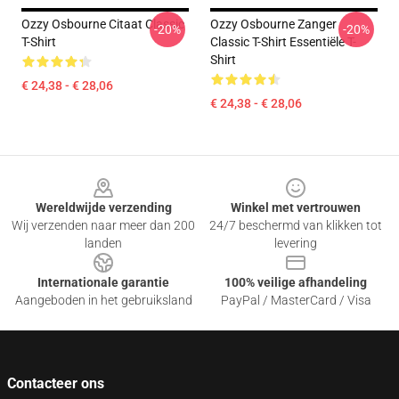
Ozzy Osbourne Citaat Classic
Ozzy Osbourne Zanger
-20%
-20%
T-Shirt
Classic T-Shirt Essentiële T-
Shirt
€ 24,38 - € 28,06
€ 24,38 - € 28,06
Footer
Wereldwijde verzending
Winkel met vertrouwen
Wij verzenden naar meer dan 200
24/7 beschermd van klikken tot
landen
levering
Internationale garantie
100% veilige afhandeling
Aangeboden in het gebruiksland
PayPal / MasterCard / Visa
Contacteer ons