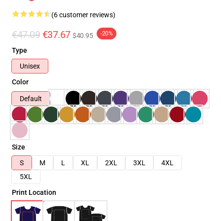
(6 customer reviews)
€47.09
€37.67
-20%
$40.95
Type
Unisex
Color
Default
Size
S
M
L
XL
2XL
3XL
4XL
5XL
Print Location