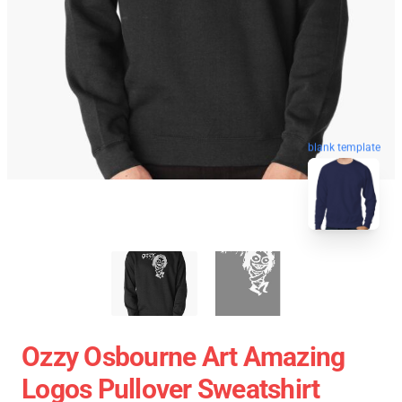
blank template
Ozzy Osbourne Art Amazing
Logos Pullover Sweatshirt