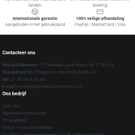
landen
levering
Internationale garantie
100% veilige afhandeling
Aangeboden in het gebruiksland
PayPal / MasterCard / Visa
Contacteer ons
Ons hoofdkantoor
1111 Samuel's Lane Selden, Ny 11784, Us
Ons pakhuis
100, Pingleyuan, Hancheng, Beijin, CN
Uur
: 21.00 uur 5.00 uur
E-mail
: contact@ozzyosbournemerch.com
Ons bedrijf
Over ons
Algemene voorwaarden
Privacybeleid
DMCA - Auteursrechtbeleid
CA SB657: Transparantiewet voor de toeleveringsketen