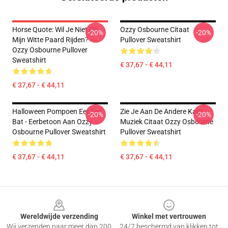
Horse Quote: Wil Je Niet Op
Ozzy Osbourne Citaat
-20%
-20%
Mijn Witte Paard Rijden? ~
Pullover Sweatshirt
Ozzy Osbourne Pullover
Sweatshirt
€ 37,67 - € 44,11
€ 37,67 - € 44,11
Halloween Pompoen Eet Een
Zie Je Aan De Andere Kant -
-20%
-20%
Bat - Eerbetoon Aan Ozzy
Muziek Citaat Ozzy Osbourne
Osbourne Pullover Sweatshirt
Pullover Sweatshirt
€ 37,67 - € 44,11
€ 37,67 - € 44,11
Footer
Wereldwijde verzending
Winkel met vertrouwen
Wij verzenden naar meer dan 200
24/7 beschermd van klikken tot