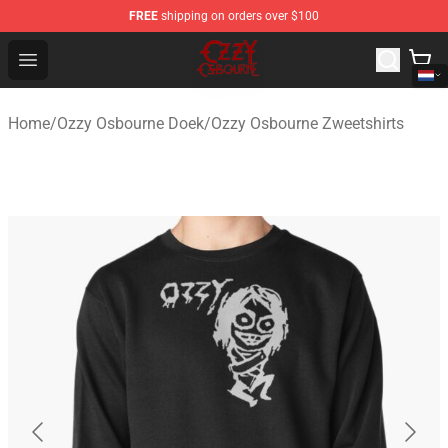
FREE
shipping on orders over $100
Ozzy Osbourne Store - Official Ozzy Osbourne Merchand
Open menu
Home
/
Ozzy Osbourne Doek
/
Ozzy Osbourne Zweetshirts