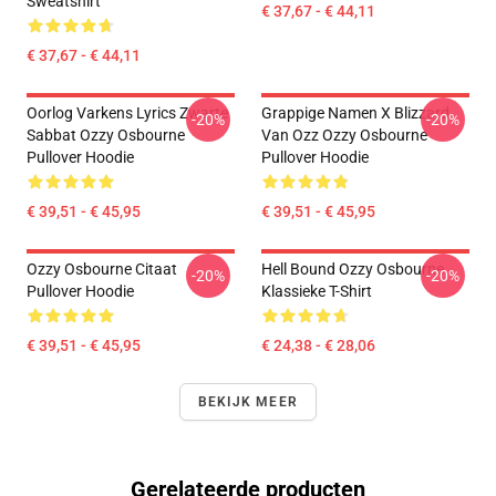
Sweatshirt
€ 37,67 - € 44,11
€ 37,67 - € 44,11
Oorlog Varkens Lyrics Zwarte
Grappige Namen X Blizzard
-20%
-20%
Sabbat Ozzy Osbourne
Van Ozz Ozzy Osbourne
Pullover Hoodie
Pullover Hoodie
€ 39,51 - € 45,95
€ 39,51 - € 45,95
Ozzy Osbourne Citaat
Hell Bound Ozzy Osbourne
-20%
-20%
Pullover Hoodie
Klassieke T-Shirt
€ 39,51 - € 45,95
€ 24,38 - € 28,06
BEKIJK MEER
Gerelateerde producten