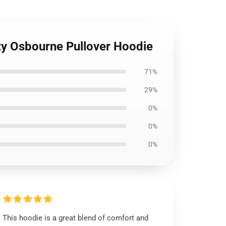
zzy Osbourne Pullover Hoodie
71%
29%
0%
0%
0%
This hoodie is a great blend of comfort and