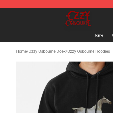
Ozzy Osbourne Store - Official Ozzy Osbourne Mercha
Home
Home
/
Ozzy Osbourne Doek
/
Ozzy Osbourne Hoodies