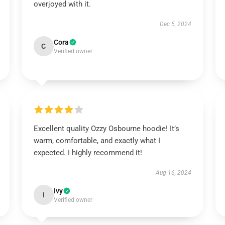
overjoyed with it.
Dec 5, 2024
Cora
C
Verified owner
Excellent quality Ozzy Osbourne hoodie! It’s
warm, comfortable, and exactly what I
expected. I highly recommend it!
Aug 16, 2024
Ivy
I
Verified owner