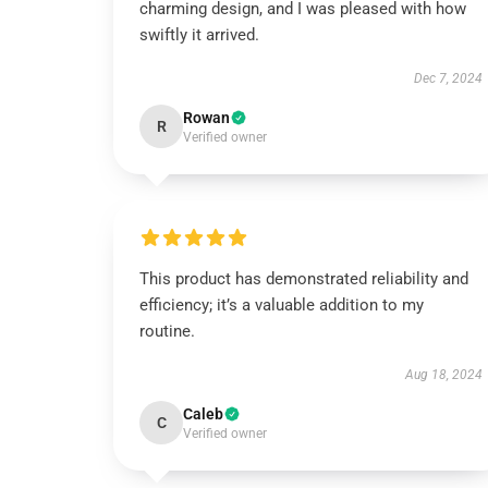
charming design, and I was pleased with how
swiftly it arrived.
Dec 7, 2024
Rowan
R
Verified owner
This product has demonstrated reliability and
efficiency; it’s a valuable addition to my
routine.
Aug 18, 2024
Caleb
C
Verified owner