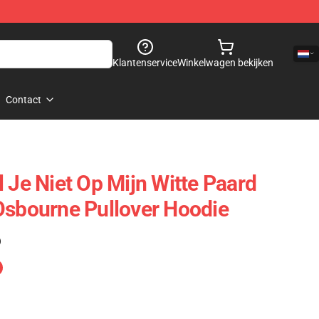
Klantenservice
Winkelwagen bekijken
Contact
 Je Niet Op Mijn Witte Paard
Osbourne Pullover Hoodie
)