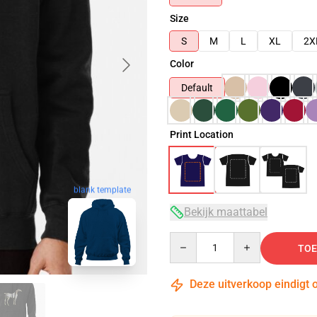
Size
S
M
L
XL
2X
Color
Default
Print Location
blank template
Bekijk maattabel
Quantity
TOE
Deze uitverkoop eindigt 