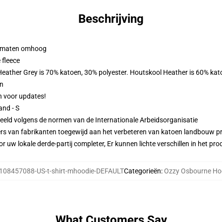
Beschrijving
 2 maten omhoog
 fleece
 Heather Grey is 70% katoen, 30% polyester. Houtskool Heather is 60% kat
en
en voor updates!
and - S
eeld volgens de normen van de Internationale Arbeidsorganisatie
ers van fabrikanten toegewijd aan het verbeteren van katoen landbouw pra
r uw lokale derde-partij completer, Er kunnen lichte verschillen in het p
108457088-US-t-shirt-mhoodie-DEFAULT
Categorieën
:
Ozzy Osbourne Ho
What Customers Say