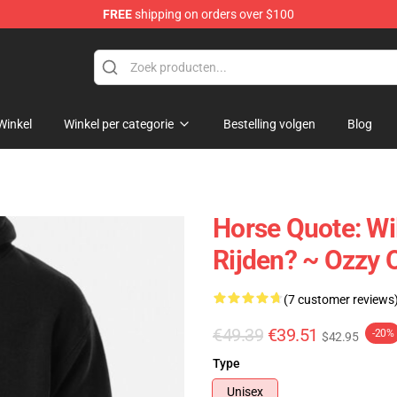
FREE
shipping on orders over $100
ndise Shop
Winkel
Winkel per categorie
Bestelling volgen
Blog
Horse Quote: Wil
Rijden? ~ Ozzy 
(7 customer reviews
€49.39
€39.51
-20%
$42.95
Type
Unisex