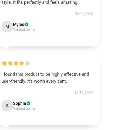
style. It fits perfectly and feels amazing.
Dec 1, 2024
Myles
M
Verified owner
I found this product to be highly effective and
user-friendly; it’s worth every cent.
Jul 31, 2024
Sophia
S
Verified owner