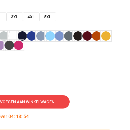
L
3XL
4XL
5XL
VOEGEN AAN WINKELWAGEN
over
04
:
13
:
53