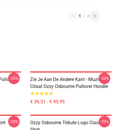
1
/
2
-20%
-20%
Pullover
Zie Je Aan De Andere Kant - Muziek
Citaat Ozzy Osbourne Pullover Hoodie
€ 39,51 - € 45,95
-20%
-20%
irt
Ozzy Osbourne Tribute Logo Classic T-
Shirt