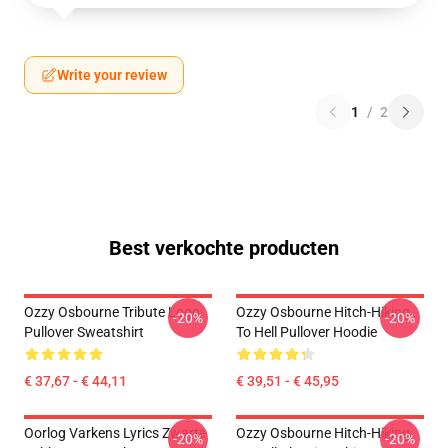
Write your review
1
/
2
Best verkochte producten
Ozzy Osbourne Tribute Logo
Ozzy Osbourne Hitch-Hiking
-20%
-20%
Pullover Sweatshirt
To Hell Pullover Hoodie
€ 37,67 - € 44,11
€ 39,51 - € 45,95
Oorlog Varkens Lyrics Zwarte
Ozzy Osbourne Hitch-Hiking
-20%
-20%