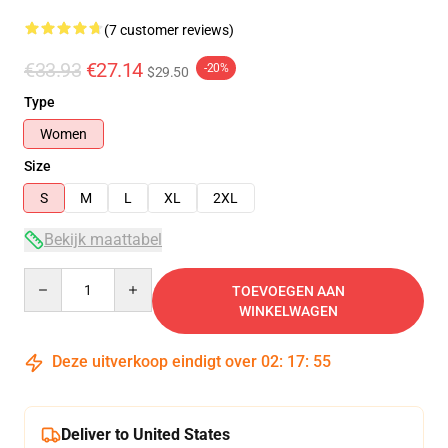
(7 customer reviews)
€33.93
€27.14
-20%
$29.50
Type
Women
Size
S
M
L
XL
2XL
Bekijk maattabel
Quantity
TOEVOEGEN AAN
WINKELWAGEN
Deze uitverkoop eindigt over
02
:
17
:
54
Deliver to United States