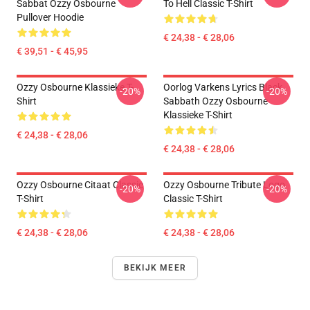
Sabbat Ozzy Osbourne
To Hell Classic T-Shirt
Pullover Hoodie
€ 24,38 - € 28,06
€ 39,51 - € 45,95
Ozzy Osbourne Klassieke T-
Oorlog Varkens Lyrics Black
-20%
-20%
Shirt
Sabbath Ozzy Osbourne
Klassieke T-Shirt
€ 24,38 - € 28,06
€ 24,38 - € 28,06
Ozzy Osbourne Citaat Classic
Ozzy Osbourne Tribute Logo
-20%
-20%
T-Shirt
Classic T-Shirt
€ 24,38 - € 28,06
€ 24,38 - € 28,06
BEKIJK MEER