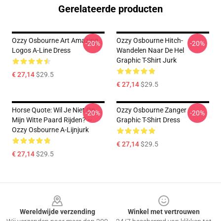
Gerelateerde producten
Ozzy Osbourne Art Amazing
Ozzy Osbourne Hitch-
-20%
-20%
Logos A-Line Dress
Wandelen Naar De Hel
Graphic T-Shirt Jurk
€ 27,14
$29.5
€ 27,14
$29.5
Horse Quote: Wil Je Niet Op
Ozzy Osbourne Zanger
-20%
-20%
Mijn Witte Paard Rijden? ~
Graphic T-Shirt Dress
Ozzy Osbourne A-Lijnjurk
€ 27,14
$29.5
€ 27,14
$29.5
Footer
Wereldwijde verzending
Winkel met vertrouwen