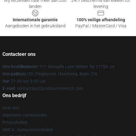
Wij verzenden naar meer dan 200
24/7 beschermd van klikken tot
landen
levering
Internationale garantie
100% veilige afhandeling
Aangeboden in het gebruiksland
PayPal / MasterCard / Visa
Contacteer ons
Ons hoofdkantoor
1111 Samuel's Lane Selden, Ny 11784, Us
Ons pakhuis
100, Pingleyuan, Hancheng, Beijin, CN
Uur
: 21.00 uur 5.00 uur
E-mail
: contact@ozzyosbournemerch.com
Ons bedrijf
Over ons
Algemene voorwaarden
Privacybeleid
DMCA - Auteursrechtbeleid