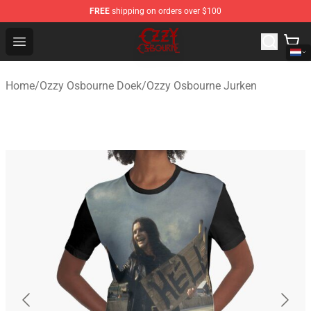
FREE
shipping on orders over $100
Ozzy Osbourne Store - Official Ozzy Osbourne Merchand
Open menu
Home
/
Ozzy Osbourne Doek
/
Ozzy Osbourne Jurken