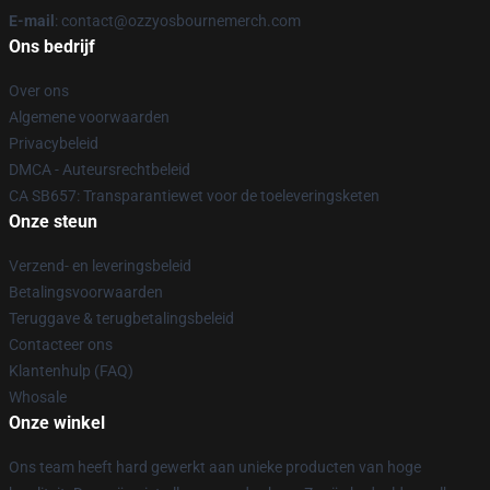
E-mail
: contact@ozzyosbournemerch.com
Ons bedrijf
Over ons
Algemene voorwaarden
Privacybeleid
DMCA - Auteursrechtbeleid
CA SB657: Transparantiewet voor de toeleveringsketen
Onze steun
Verzend- en leveringsbeleid
Betalingsvoorwaarden
Teruggave & terugbetalingsbeleid
Contacteer ons
Klantenhulp (FAQ)
Whosale
Onze winkel
Ons team heeft hard gewerkt aan unieke producten van hoge