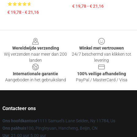
€ 19,78 - € 21,16
€ 19,78 - € 21,16
Footer
Wereldwijde verzending
Winkel met vertrouwen
Wij verzenden naar meer dan 200
24/7 beschermd van klikken tot
landen
levering
Internationale garantie
100% veilige afhandeling
Aangeboden in het gebruiksland
PayPal / MasterCard / Visa
Contacteer ons
Ons hoofdkantoor
1111 Samuel's Lane Selden, Ny 11784, Us
Ons pakhuis
100, Pingleyuan, Hancheng, Beijin, CN
Uur
: 21.00 uur 5.00 uur