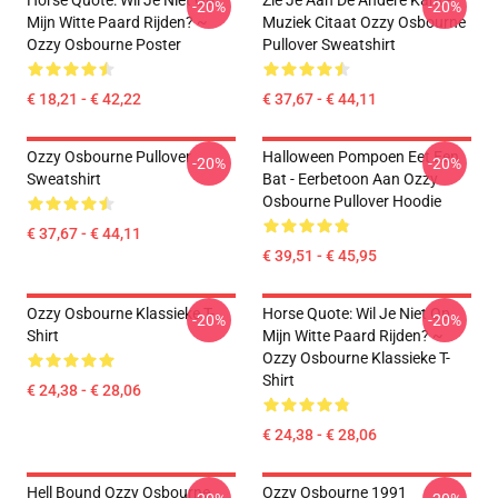
Horse Quote: Wil Je Niet Op
Zie Je Aan De Andere Kant -
-20%
-20%
Mijn Witte Paard Rijden? ~
Muziek Citaat Ozzy Osbourne
Ozzy Osbourne Poster
Pullover Sweatshirt
€ 18,21 - € 42,22
€ 37,67 - € 44,11
Ozzy Osbourne Pullover
Halloween Pompoen Eet Een
-20%
-20%
Sweatshirt
Bat - Eerbetoon Aan Ozzy
Osbourne Pullover Hoodie
€ 37,67 - € 44,11
€ 39,51 - € 45,95
Ozzy Osbourne Klassieke T-
Horse Quote: Wil Je Niet Op
-20%
-20%
Shirt
Mijn Witte Paard Rijden? ~
Ozzy Osbourne Klassieke T-
Shirt
€ 24,38 - € 28,06
€ 24,38 - € 28,06
Hell Bound Ozzy Osbourne
Ozzy Osbourne 1991