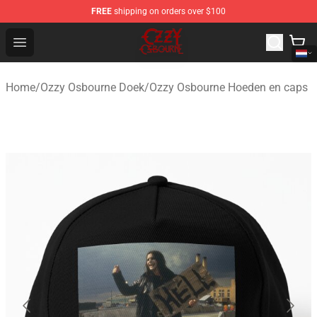
FREE
shipping on orders over $100
Ozzy Osbourne Store - Official Ozzy Osbourne Merchand
Open menu
Home
/
Ozzy Osbourne Doek
/
Ozzy Osbourne Hoeden en caps