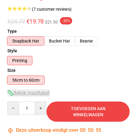
(7 customer reviews)
€24.73
€19.78
-20%
$21.50
Type
Snapback Hat
Bucket Hat
Beanie
Style
Printing
Size
56cm to 60cm
Bekijk maattabel
Quantity
TOEVOEGEN AAN
WINKELWAGEN
Deze uitverkoop eindigt over
00
:
50
:
54