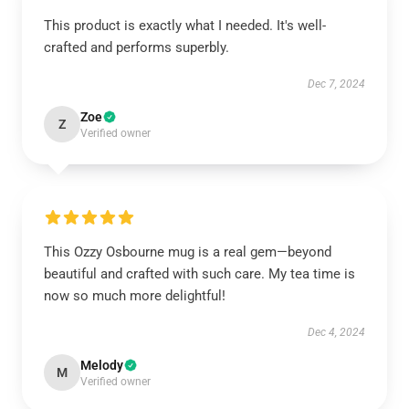
This product is exactly what I needed. It's well-
crafted and performs superbly.
Dec 7, 2024
Zoe
Z
Verified owner
This Ozzy Osbourne mug is a real gem—beyond
beautiful and crafted with such care. My tea time is
now so much more delightful!
Dec 4, 2024
Melody
M
Verified owner