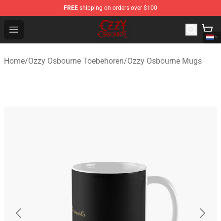
FREE
shipping on orders over $100
Ozzy Osbourne Store - Official Ozzy Osbourne Merchand
Open menu
Home
/
Ozzy Osbourne Toebehoren
/
Ozzy Osbourne Mugs