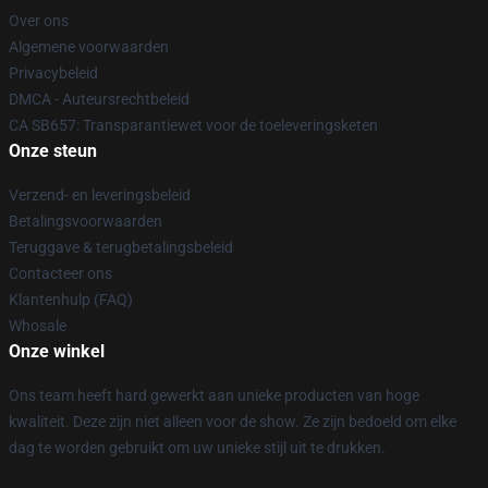
Over ons
Algemene voorwaarden
Privacybeleid
DMCA - Auteursrechtbeleid
CA SB657: Transparantiewet voor de toeleveringsketen
Onze steun
Verzend- en leveringsbeleid
Betalingsvoorwaarden
Teruggave & terugbetalingsbeleid
Contacteer ons
Klantenhulp (FAQ)
Whosale
Onze winkel
Ons team heeft hard gewerkt aan unieke producten van hoge
kwaliteit. Deze zijn niet alleen voor de show. Ze zijn bedoeld om elke
dag te worden gebruikt om uw unieke stijl uit te drukken.