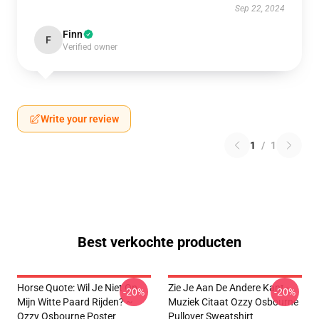
Sep 22, 2024
Finn
F
Verified owner
Write your review
1
/
1
Best verkochte producten
Horse Quote: Wil Je Niet Op
Zie Je Aan De Andere Kant -
-20%
-20%
Mijn Witte Paard Rijden? ~
Muziek Citaat Ozzy Osbourne
Ozzy Osbourne Poster
Pullover Sweatshirt