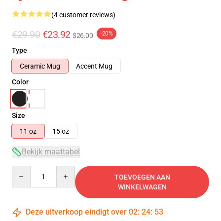
(4 customer reviews)
€29.90
€23.92
-20%
$26.00
Type
Ceramic Mug
Accent Mug
Color
Size
11 oz
15 oz
Bekijk maattabel
Quantity
TOEVOEGEN AAN
WINKELWAGEN
Deze uitverkoop eindigt over
02
:
24
:
53