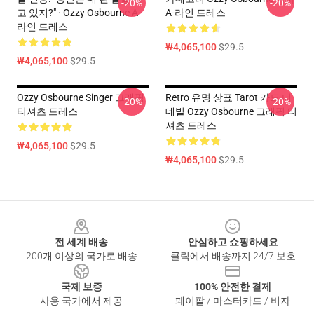
-20%
-20%
고 있지?" · Ozzy Osbourne A-
A-라인 드레스
라인 드레스
₩4,065,100
$29.5
₩4,065,100
$29.5
Ozzy Osbourne Singer 그래픽
Retro 유명 상표 Tarot 카드 더
-20%
-20%
티셔츠 드레스
데빌 Ozzy Osbourne 그래픽 티
셔츠 드레스
₩4,065,100
$29.5
₩4,065,100
$29.5
Footer
전 세계 배송
안심하고 쇼핑하세요
200개 이상의 국가로 배송
클릭에서 배송까지 24/7 보호
국제 보증
100% 안전한 결제
사용 국가에서 제공
페이팔 / 마스터카드 / 비자