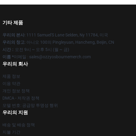
기타 제품
우리의 본사
: 1111 Samuel'S Lane Selden, Ny 11784, 미국
우리의 창고
: 아니오 100의 Pingleyuan, Hancheng, Beijin, CN
시간 :
: 오전 9시 ~ 오후 5시 (월 ~ 금)
이름 *
이메일 : sales@ozzyosbournemerch.com
우리의 회사
제품 정보
이용 약관
개인 정보 정책
DMCA - 저작권 정책
모델 번호: 공급망 투명성 행위
우리의 지원
배송 및 배송 정책
지불 기간