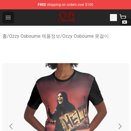
FREE
shipping on orders over $100
Ozzy Osbourne Store - Official Ozzy Osbourne Merchand
Open menu
홈
/
Ozzy Osbourne 제품정보
/
Ozzy Osbourne 옷걸이