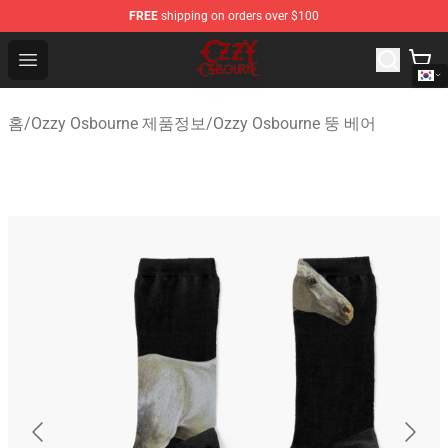
FREE
shipping on orders over $100
Ozzy Osbourne Store - Official Ozzy Osbourne Merchand
Open menu
홈
/
Ozzy Osbourne 제품정보
/
Ozzy Osbourne 뚱 베어