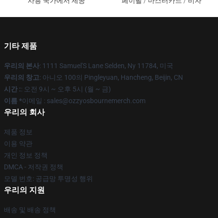
사용 국가에서 제공
페이팔 / 마스터카드 / 비자
기타 제품
우리의 본사
: 1111 Samuel'S Lane Selden, Ny 11784, 미국
우리의 창고
: 아니오 100의 Pingleyuan, Hancheng, Beijin, CN
시간 :
: 오전 9시 ~ 오후 5시 (월 ~ 금)
이름 *
이메일 : sales@ozzyosbournemerch.com
우리의 회사
제품 정보
이용 약관
개인 정보 정책
DMCA - 저작권 정책
모델 번호: 공급망 투명성 행위
우리의 지원
배송 및 배송 정책