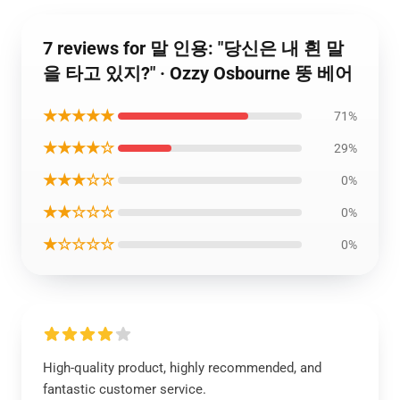
7 reviews for 말 인용: "당신은 내 흰 말
을 타고 있지?" · Ozzy Osbourne 뚱 베어
★★★★★
71%
★★★★☆
29%
★★★☆☆
0%
★★☆☆☆
0%
★☆☆☆☆
0%
High-quality product, highly recommended, and
fantastic customer service.