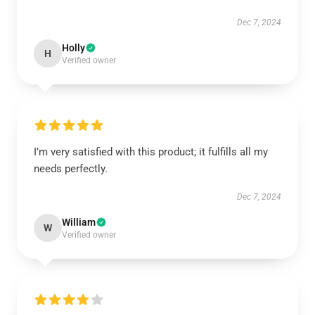
Dec 7, 2024
Holly
H
Verified owner
I’m very satisfied with this product; it fulfills all my
needs perfectly.
Dec 7, 2024
William
W
Verified owner