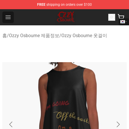
FREE
shipping on orders over $100
Ozzy Osbourne Store - Official Ozzy Osbourne Merchand
Open menu
홈
/
Ozzy Osbourne 제품정보
/
Ozzy Osbourne 옷걸이