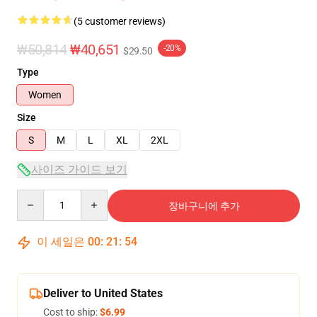
(5 customer reviews)
₩50,814
₩40,651
-20%
$29.50
Type
Women
Size
S
M
L
XL
2XL
사이즈 가이드 보기
Quantity
장바구니에 추가
이 세일은
00
:
21
:
54
Deliver to United States
Cost to ship:
$6.99