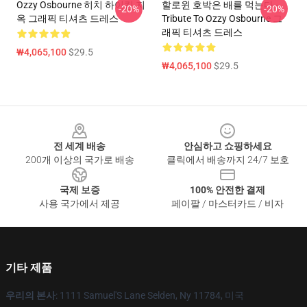
Ozzy Osbourne 히치 하이킹 지
할로윈 호박은 배를 먹는다 -
-20%
-20%
옥 그래픽 티셔츠 드레스
Tribute To Ozzy Osbourne 그
래픽 티셔츠 드레스
₩4,065,100
$29.5
₩4,065,100
$29.5
Footer
전 세계 배송
안심하고 쇼핑하세요
200개 이상의 국가로 배송
클릭에서 배송까지 24/7 보호
국제 보증
100% 안전한 결제
사용 국가에서 제공
페이팔 / 마스터카드 / 비자
기타 제품
우리의 본사
: 1111 Samuel'S Lane Selden, Ny 11784, 미국