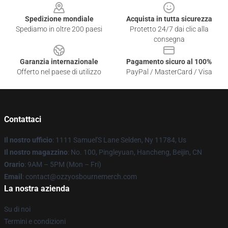
Spedizione mondiale
Acquista in tutta sicurezza
Spediamo in oltre 200 paesi
Protetto 24/7 dai clic alla
consegna
Garanzia internazionale
Pagamento sicuro al 100%
Offerto nel paese di utilizzo
PayPal / MasterCard / Visa
Contattaci
Il nostro ufficio
: 1111 Samuel'S Lane Selden, Ny 11784, Us
Il nostro magazzino
: No. 100, Pingleyuan, Hancheng, Beijin, CN
Orario
: 9AM – 5PM (Mon – Fri)
Email
: contact@ozzyosbournemerch.com
La nostra azienda
Su di noi
Termini e condizioni