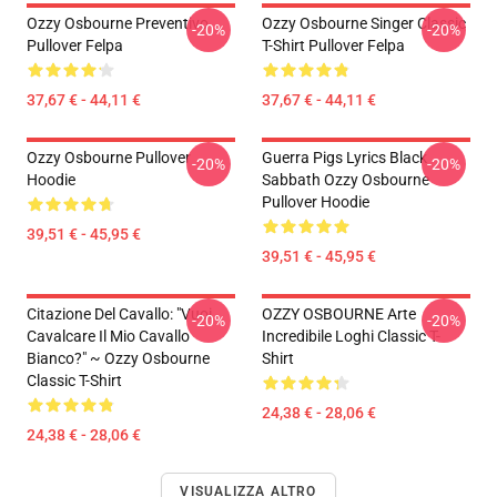
Ozzy Osbourne Preventivo
Ozzy Osbourne Singer Classic
-20%
-20%
Pullover Felpa
T-Shirt Pullover Felpa
37,67 € - 44,11 €
37,67 € - 44,11 €
Ozzy Osbourne Pullover
Guerra Pigs Lyrics Black
-20%
-20%
Hoodie
Sabbath Ozzy Osbourne
Pullover Hoodie
39,51 € - 45,95 €
39,51 € - 45,95 €
Citazione Del Cavallo: "Vuoi
OZZY OSBOURNE Arte
-20%
-20%
Cavalcare Il Mio Cavallo
Incredibile Loghi Classic T-
Bianco?" ~ Ozzy Osbourne
Shirt
Classic T-Shirt
24,38 € - 28,06 €
24,38 € - 28,06 €
VISUALIZZA ALTRO