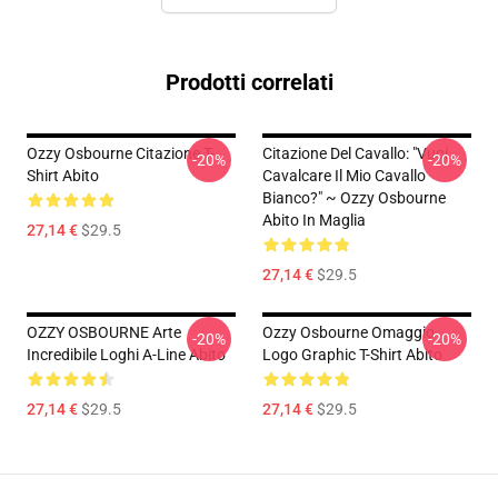
Prodotti correlati
Ozzy Osbourne Citazione T-
Citazione Del Cavallo: "Vuoi
-20%
-20%
Shirt Abito
Cavalcare Il Mio Cavallo
Bianco?" ~ Ozzy Osbourne
Abito In Maglia
27,14 €
$29.5
27,14 €
$29.5
OZZY OSBOURNE Arte
Ozzy Osbourne Omaggio
-20%
-20%
Incredibile Loghi A-Line Abito
Logo Graphic T-Shirt Abito
27,14 €
$29.5
27,14 €
$29.5
Footer