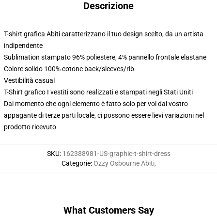
Descrizione
T-shirt grafica Abiti caratterizzano il tuo design scelto, da un artista
indipendente
Sublimation stampato 96% poliestere, 4% pannello frontale elastane
Colore solido 100% cotone back/sleeves/rib
Vestibilità casual
T-Shirt grafico I vestiti sono realizzati e stampati negli Stati Uniti
Dal momento che ogni elemento è fatto solo per voi dal vostro
appagante di terze parti locale, ci possono essere lievi variazioni nel
prodotto ricevuto
SKU
:
162388981-US-graphic-t-shirt-dress
Categorie
:
Ozzy Osbourne Abiti
,
What Customers Say