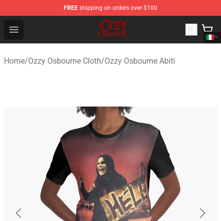
FREE
shipping on orders over $100
Ozzy Osbourne Store - Official Ozzy Osbourne Merchand
Open menu
Home
/
Ozzy Osbourne Cloth
/
Ozzy Osbourne Abiti