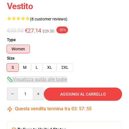
Vestito
(8 customer reviews)
€33.93
€27.14
-20%
$29.50
Type
Women
Size
S
M
L
XL
2XL
Visualizza guida alle taglie
Quantity
AGGIUNGI AL CARRELLO
Questa vendita termina tra
03
:
57
:
54