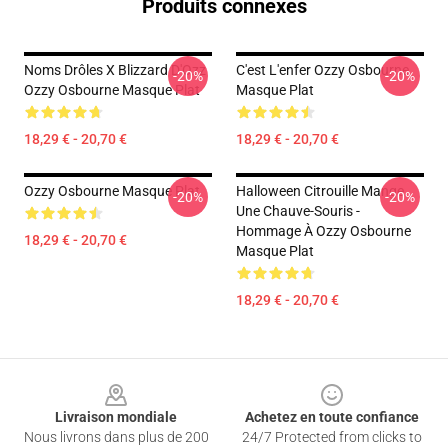
Produits connexes
Noms Drôles X Blizzard D'Ozz
C'est L'enfer Ozzy Osbourne
-20%
-20%
Ozzy Osbourne Masque Plat
Masque Plat
18,29 € - 20,70 €
18,29 € - 20,70 €
Ozzy Osbourne Masque Plat
Halloween Citrouille Mange
-20%
-20%
Une Chauve-Souris -
Hommage À Ozzy Osbourne
18,29 € - 20,70 €
Masque Plat
18,29 € - 20,70 €
Footer
Livraison mondiale
Achetez en toute confiance
Nous livrons dans plus de 200
24/7 Protected from clicks to