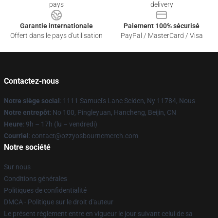
pays
delivery
Garantie internationale
Paiement 100% sécurisé
Offert dans le pays d'utilisation
PayPal / MasterCard / Visa
Contactez-nous
Notre siège social
: 1111 Samuel's Lane Selden, Ny 11784, Nous
Notre entrepôt
: No 100, Pingleyuan, Hancheng, Beijin, CN
Heure
: 9h – 17h (lu – vendredi)
Courriel
: contact@ozzyosbournemerch.com
Notre société
Sur nous
Conditions générales
Politiques de confidentialité
DMCA - Politique sur le droit d'auteur
Le présent règlement entre en vigueur le jour suivant celui de sa