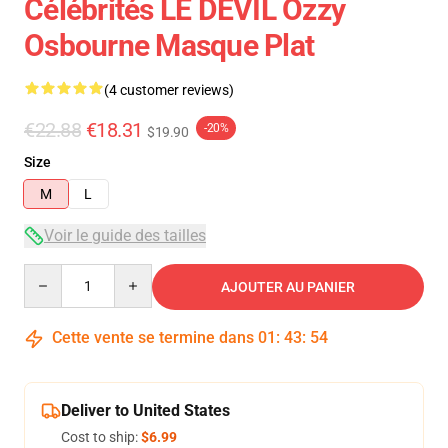
Célébrités LE DÉVIL Ozzy
Osbourne Masque Plat
(4 customer reviews)
€22.88
€18.31
-20%
$19.90
Size
M
L
Voir le guide des tailles
Quantity
AJOUTER AU PANIER
Cette vente se termine dans
01
:
43
:
54
Deliver to United States
Cost to ship:
$6.99