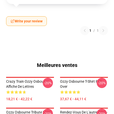
Write your review
1
/
1
Meilleures ventes
Crazy Train Ozzy Osbourne
Ozzy Osbourne T-Shirt Pull-
-20%
-20%
Affiche De Lettres
Over
18,21 € - 42,22 €
37,67 € - 44,11 €
Ozzy Osbourne Tribute Logo
Rendez-Vous De L'autre Côté -
-20%
-20%