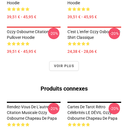
Hoodie
Hoodie
39,51 € - 45,95 €
39,51 € - 45,95 €
Ozzy Osbourne Citation
C'est L'enfer Ozzy Osbourne T-
-20%
-20%
Pullover Hoodie
Shirt Classique
39,51 € - 45,95 €
24,38 € - 28,06 €
VOIR PLUS
Produits connexes
Rendez-Vous De L'autre Côté -
Cartes De Tarot Rétro
-20%
-20%
Citation Musicale Ozzy
Célébrités LE DÉVIL Ozzy
Osbourne Chapeau De Papa
Osbourne Chapeau De Papa