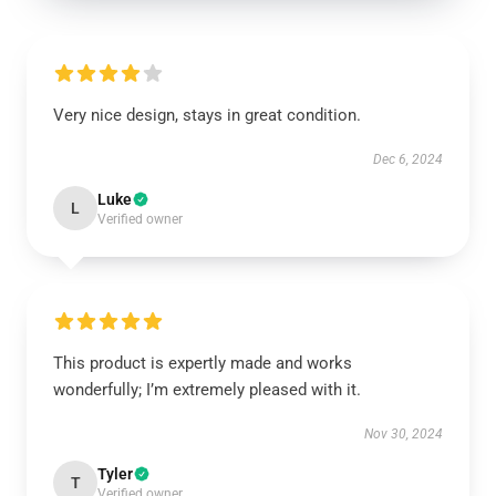
Very nice design, stays in great condition.
Dec 6, 2024
Luke
L
Verified owner
This product is expertly made and works
wonderfully; I’m extremely pleased with it.
Nov 30, 2024
Tyler
T
Verified owner