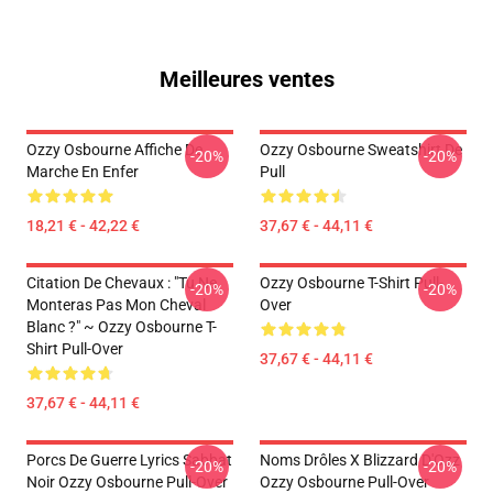
Meilleures ventes
Ozzy Osbourne Affiche De
Ozzy Osbourne Sweatshirt De
-20%
-20%
Marche En Enfer
Pull
18,21 € - 42,22 €
37,67 € - 44,11 €
Citation De Chevaux : "Tu Ne
Ozzy Osbourne T-Shirt Pull-
-20%
-20%
Monteras Pas Mon Cheval
Over
Blanc ?" ~ Ozzy Osbourne T-
Shirt Pull-Over
37,67 € - 44,11 €
37,67 € - 44,11 €
Porcs De Guerre Lyrics Sabbat
Noms Drôles X Blizzard D'Ozz
-20%
-20%
Noir Ozzy Osbourne Pull-Over
Ozzy Osbourne Pull-Over