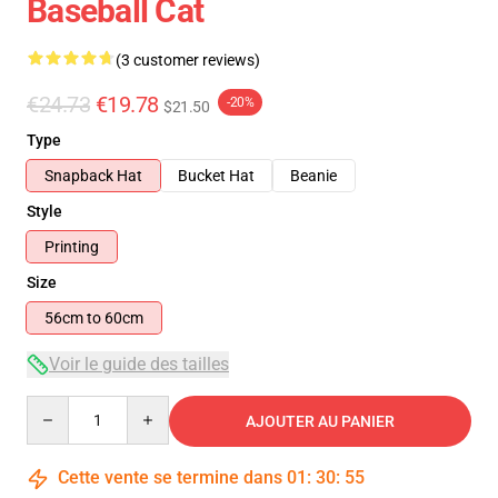
Baseball Cat
(3 customer reviews)
€24.73
€19.78
-20%
$21.50
Type
Snapback Hat
Bucket Hat
Beanie
Style
Printing
Size
56cm to 60cm
Voir le guide des tailles
Quantity
AJOUTER AU PANIER
Cette vente se termine dans
01
:
30
:
54