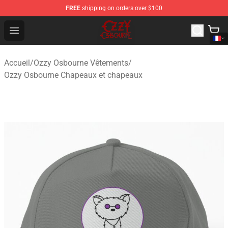
FREE
shipping on orders over $100
Ozzy Osbourne Store - Official Ozzy Osbourne Merchand
Open menu
Accueil
/
Ozzy Osbourne Vêtements
/
Ozzy Osbourne Chapeaux et chapeaux