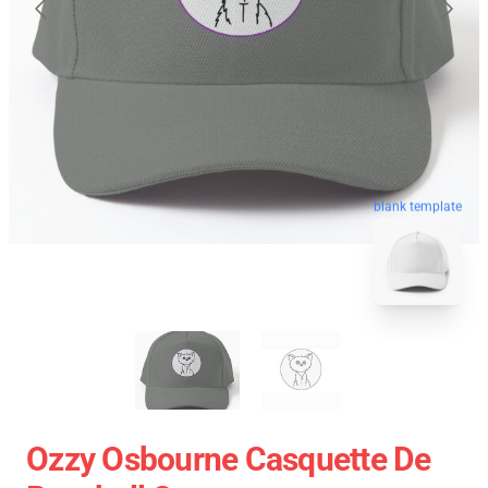
blank template
Ozzy Osbourne Casquette De