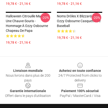
19,78 € - 21,16 €
19,78 € - 21,16 €
Halloween Citrouille Mange
Noms Drôles X Blizzard D'Ozz
-20%
-20%
Une Chauve-Souris -
Ozzy Osbourne Casquette De
Hommage À Ozzy Osbourne
Baseball
Chapeau De Papa
19,78 € - 21,16 €
19,78 € - 21,16 €
Footer
Livraison mondiale
Achetez en toute confiance
Nous livrons dans plus de 200
24/7 Protected from clicks to
pays
delivery
Garantie internationale
Paiement 100% sécurisé
Offert dans le pays d'utilisation
PayPal / MasterCard / Visa