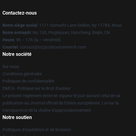
Contactez-nous
Notre siège social
: 1111 Samuel's Lane Selden, Ny 11784, Nous
Notre entrepôt
: No 100, Pingleyuan, Hancheng, Beijin, CN
Heure
: 9h – 17h (lu – vendredi)
Courriel
: contact@ozzyosbournemerch.com
Notre société
Sur nous
Conditions générales
Politiques de confidentialité
DMCA - Politique sur le droit d'auteur
Le présent règlement entre en vigueur le jour suivant celui de sa
publication au Journal officiel de l'Union européenne. Loi sur la
transparence de la chaîne d'approvisionnement
Notre soutien
Politiques d'expédition et de livraison