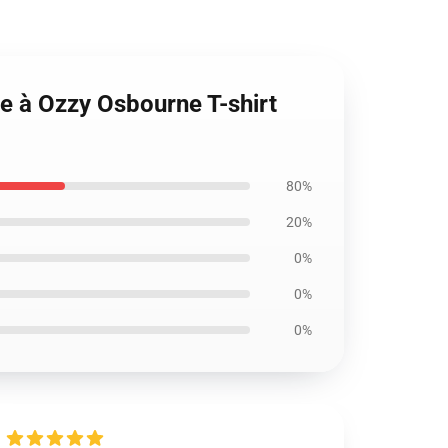
e à Ozzy Osbourne T-shirt
80%
20%
0%
0%
0%