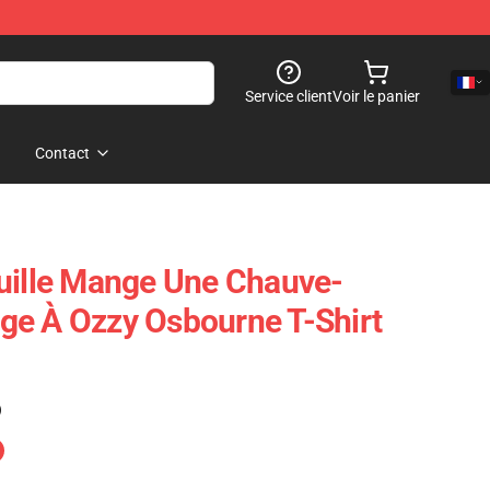
Service client
Voir le panier
Contact
uille Mange Une Chauve-
ge À Ozzy Osbourne T-Shirt
)