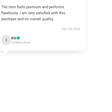
The item feels premium and performs
flawlessly. I am very satisfied with this
purchase and its overall quality.
Nov 28, 2024
Iris
I
Verified owner