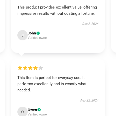
This product provides excellent value, offering
impressive results without costing a fortune.
Dec 2, 2024
John
J
Verified owner
This item is perfect for everyday use. It
performs excellently and is exactly what I
needed.
Aug 22, 2024
Owen
O
Verified owner