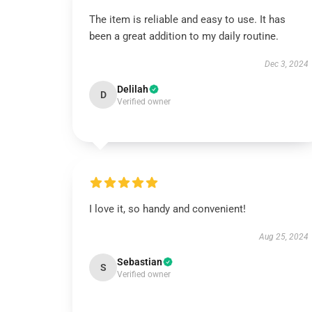
The item is reliable and easy to use. It has
been a great addition to my daily routine.
Dec 3, 2024
Delilah
D
Verified owner
I love it, so handy and convenient!
Aug 25, 2024
Sebastian
S
Verified owner