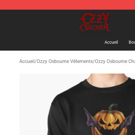
Ozzy Osbourne Store - Official Ozzy Osbourne Mercha
Accueil
Bou
Accueil
/
Ozzy Osbourne Vêtements
/
Ozzy Osbourne Ch