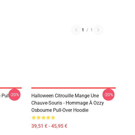
1
/
1
-20%
-20%
 Pull
Halloween Citrouille Mange Une
Chauve-Souris - Hommage À Ozzy
Osbourne Pull-Over Hoodie
39,51 € - 45,95 €