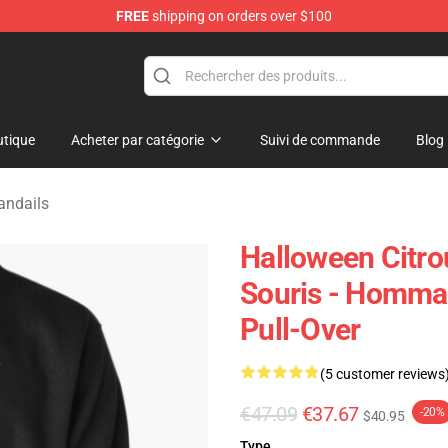
FREE
shipping on orders over $100
ndise Shop
tique
Acheter par catégorie
Suivi de commande
Blog
andails
Halloween Citro
Souris - Homma
Pull-Over
(5 customer reviews
€47.09
€37.67
-20%
$40.95
Type