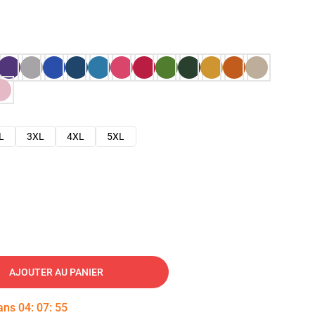
L
3XL
4XL
5XL
AJOUTER AU PANIER
dans
04
:
07
:
54