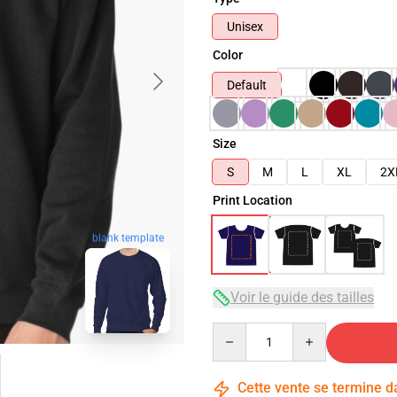
Unisex
Color
Default
Size
S
M
L
XL
2X
Print Location
blank template
Voir le guide des tailles
Quantity
Cette vente se termine 