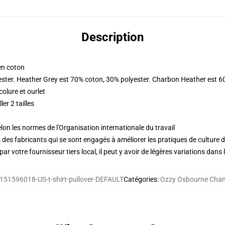
Description
en coton
ester. Heather Grey est 70% coton, 30% polyester. Charbon Heather est 6
olure et ourlet
er 2 tailles
lon les normes de l'Organisation internationale du travail
des fabricants qui se sont engagés à améliorer les pratiques de culture du
ar votre fournisseur tiers local, il peut y avoir de légères variations dans 
151596018-US-t-shirt-pullover-DEFAULT
Catégories
:
Ozzy Osbourne Chan