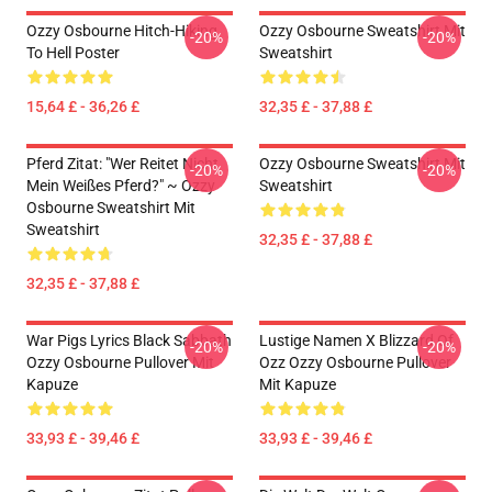
Ozzy Osbourne Hitch-Hiking
Ozzy Osbourne Sweatshirt Mit
-20%
-20%
To Hell Poster
Sweatshirt
15,64 £ - 36,26 £
32,35 £ - 37,88 £
Pferd Zitat: "Wer Reitet Nicht
Ozzy Osbourne Sweatshirt Mit
-20%
-20%
Mein Weißes Pferd?" ~ Ozzy
Sweatshirt
Osbourne Sweatshirt Mit
Sweatshirt
32,35 £ - 37,88 £
32,35 £ - 37,88 £
War Pigs Lyrics Black Sabbath
Lustige Namen X Blizzard Of
-20%
-20%
Ozzy Osbourne Pullover Mit
Ozz Ozzy Osbourne Pullover
Kapuze
Mit Kapuze
33,93 £ - 39,46 £
33,93 £ - 39,46 £