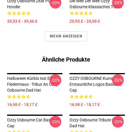
Ozzy Osbourne Zitat Pullover
Die Welt Der Welt Ozzy
-20%
-20%
Hoodie
Osbourne Klassisches T-Shirt
33,93 £ - 39,46 £
20,93 £ - 24,09 £
MEHR ANZEIGEN
Ähnliche Produkte
Halloween Kürbis Isst Eine
OZZY OSBOURNE Kunst
-20%
-20%
Fledermaus - Tribut An Ozzy
Erstaunliche Logos Baseball
Osbourne Dad Hat
Cap
16,98 £ - 18,17 £
16,98 £ - 18,17 £
Ozzy Osbourne Cat Baseball
Ozzy Osbourne Tribute Logo
-20%
-20%
Cap
Dad Hat