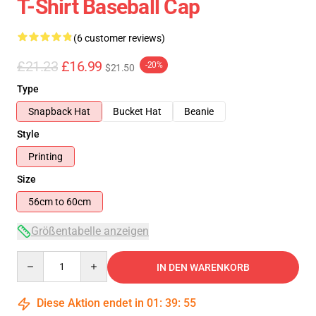
T-Shirt Baseball Cap
(6 customer reviews)
£21.23
£16.99
-20%
$21.50
Type
Snapback Hat
Bucket Hat
Beanie
Style
Printing
Size
56cm to 60cm
Größentabelle anzeigen
Quantity
IN DEN WARENKORB
Diese Aktion endet in
01
:
39
:
54