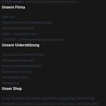
E-Mail senden
: contact@ozzyosbournemerch.com
Unsere Firma
Über uns
Allgemeine Geschäftsbedingungen
Datenschutzrichtlinien
DMCA - Copyright Policy
CA SB657: Lieferkettentransparenzgesetz
Unsere Unterstützung
Versand und Lieferrichtlinien
Zahlungsbedingungen
Return & Refund Richtlinien
Kontaktieren Sie uns
Kundenhilfe (FAQ)
Werdegang
Unser Shop
Unser Team hat hart daran gearbeitet, einzigartige, hochwertige
Produkte zu schaffen. Das sind nicht nur für Show. Sie sollen jeden