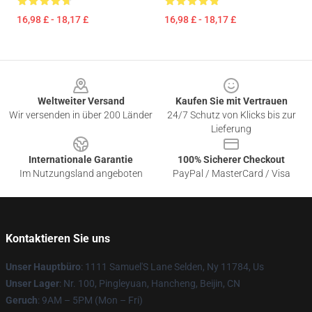
16,98 £ - 18,17 £
16,98 £ - 18,17 £
Footer
Weltweiter Versand
Kaufen Sie mit Vertrauen
Wir versenden in über 200 Länder
24/7 Schutz von Klicks bis zur
Lieferung
Internationale Garantie
100% Sicherer Checkout
Im Nutzungsland angeboten
PayPal / MasterCard / Visa
Kontaktieren Sie uns
Unser Hauptbüro
: 1111 Samuel'S Lane Selden, Ny 11784, Us
Unser Lager
: Nr. 100, Pingleyuan, Hancheng, Beijin, CN
Geruch
: 9AM – 5PM (Mon – Fri)